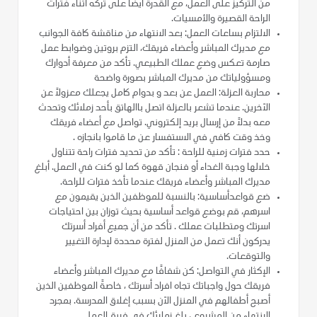
من التركيز على العمل، مع القدرة أيضًا على تركه أثناء فترات
الراحة القصيرة والأمسيات.
الالتزام بساعات العمل: بعد الانتهاء من مناقشة كافة الجوانب
مع مديرك المباشر وأعضاء فريقك، التزم بروتين وضوابط عمل
صارمة تعكس وضع عملك الطبيعي. تأكد من معرفة أدوارك
ومسؤولياتك من مديرك المباشر بصورة واضحة
محاربة العزلة: العمل عن بعد و بدوام كامل يجعلك معزولاً عن
الآخرين. عندما تشعر بالعزلة اتصل باالهاتق بأحد زملائك وتحدث
معه بدلاً من إرسال بريد إلكتروني. تواصل مع أعضاء فريقك
وخذ وقت كافي في الاستفسار عن ما قاموا بانجازه .
حدد فترات زمنية للراحة : تأكد من تحديد فترات راحة تتناول
خلالها وجبة الغداء أو فنجان قهوة كما لو كنت في العمل. أبلغ
مديرك المباشر وأعضاء فريقك عندما تأخذ فترات للراحة.
ضع قواعدأساسية: بالنسبة للموظفين الذين يقيمون مع
اسرهم، قم بوضع قواعد أساسية بحيث توزان بين احتياجات
اسرتك ومتطلبات عملك . تأكد من أن جميع أفراد أسرتك
يدركون أنك تعمل من المنزل لفترة محددة لإدارة التغيير
والتوقعات.
الإكثار في التواصل: كن شفافًا مع مديرك المباشر وأعضاء
فريقك حول واجباتك تجاه افراد أسرتك ، خاصةً الموظفين الذين
أصبح أطفالهم في المنزل الآن بسبب إغلاق المدرسة. بمجرد
الانتهاء من المشروع ، بلغ زملائك في فريق العمل.