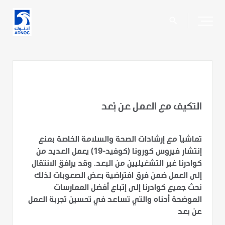
search
التكيف مع العمل عن بُعد
تماشياَ مع إرشادات الصحة والسلامة الخاصة بمنع
إنتشار فيروس كورونا (كوفيد-19) يعمل العديد من
كوادرنا غير التشغيليين من البعد. وقد يرافق الانتقال
إلى العمل ضمن فرق افتراضية بعض الصعوبات لذلك
نحث جميع كوادرنا إلى إتباع أفضل الممارسات
الموضحة أدناه والتي تساعد في تحسين تجربة العمل
عن بعد