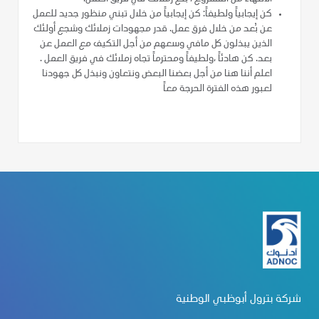
كن إيجابياً ولطيفاً: كن إيجابياً من خلال تبني منظور جديد للعمل
عن بُعد من خلال فرق عمل. قدر مجهودات زملائك وشجع أولئك
الذين يبذلون كل مافي وسعهم من أجل التكيف مع العمل عن
بعد. كن هادئاً ،ولطيفاً ومحترماً تجاه زملائك في فريق العمل .
اعلم أننا هنا من أجل بعضنا البعض ونتعاون ونبذل كل جهودنا
لعبور هذه الفترة الحرجة معاً
شركة بترول أبوظبي الوطنية