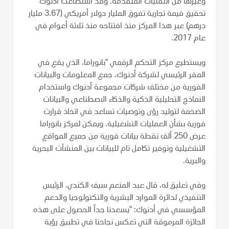
وغيرها من التقنيات المتقدمة. وقد استطاعت أدنوك
تحقيق قيمة تجارية تفوق المليار دولار أمريكي (3.67 مليار
درهم) عبر هذا المركز منذ افتتاحه منذ ثلاثة أعوام في
عام 2017.
ويستطيع مركز التحكم الرقمي "بانوراما، الذي يقع في
المقر الرئيسي لشركة أدنوك، جمع المعلومات والبيانات
الفورية من مختلف شركات مجموعة أدنوك واستخدام
النماذج التحليلية الذكية والذكاء الاصطناعي والبيانات
الضخمة لتوليد رؤى وتوصيات تساعد في اتخاذ قرارت
فورية بشأن العمليات التشغيلية. ويمكن لمركز بانوراما
عرض 250 ألف نقطة بيانات فورية من جميع المواقع
التشغيلية وتوفير تكامل تام للبيانات بين المنشآت البحرية
والبرية.
وفي تعليق له، قال عبد المنعم سيف الكندي، الرئيس
التنفيذي لدائرة الموارد البشرية والتكنولوجيا والدعم
المؤسسي في أدنوك: "يسعدنا جداً الحصول على هذه
الجائزة المرموقة التي تعكس نجاحنا في تطبيق رؤية