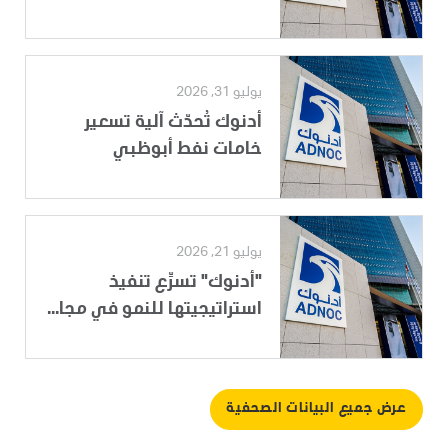
يوليو 31, 2026
أدنوك تُحدّث آلية تسعير
خامات نفط أبوظبي
يوليو 21, 2026
"أدنوك" تسرِّع تنفيذ
استراتيجيتها للنمو في مجا...
عرض جميع البيانات الصحفية