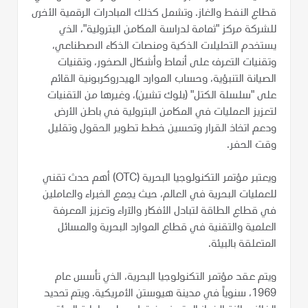
قطاع النفط والغاز. وتشمل كذلك المبادرات الرقمية الأخرى
للشركة مركز "ثمامة لدراسة المكامن البترولية"، الذي
يستخدم التحليلات الذكية ومنصات الذكاء الاصطناعي،
وتقنيات التعرف على أنماط وأشكال الصخور، وتقنيات
الصيانة التنبؤية، وحساب الموارد الهيدروكربونية القائم
على "سلسلة الكتل" (بلوك تشين)، وغيرها من التقنيات
لتعزيز العمليات في المكامن البترولية في باطن الأرض
ودعم اتخاذ القرار وتحسين خطط تطوير الحقول وتقليل
وقت الحفر.
ويعتبر مؤتمر التكنولوجيا البحرية (OTC) أهم حدث تقني
للعمليات البحرية في العالم، حيث يجمع الخبراء والعاملين
في قطاع الطاقة لتبادل الأفكار والآراء وتعزيز المعرفة
العلمية والتقنية في قطاع الموارد البحرية والمسائل
المتعلقة بالبيئة.
ويتم عقد مؤتمر التكنولوجيا البحرية، الذي تأسس عام
1969، سنوياً في مدينة هيوستن الأمريكية. ويتم تحديد