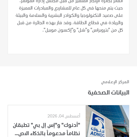
الفائز بجائزة الإنجاز المتميز من قبل مجلس إدارة المؤتمر،
حيث يتم منحها في كل عام للمشاريع والمبادرات المميزة
على صعيد التكنولوجيا والكوادر البشرية والسلامة والبيئة
والريادة في قطاع الطاقة. وقد فاز بهذه الجائرة من قبل
كل من "بتروبراس" و"شل" و"إكسون موبيل".
المركز الإعلامي
البيانات الصحفية
أغسطس 04, 2026
"أدنوك" و"إس إل بي" تطبقان
نظاماً مدعوماً بالذكاء الاص...