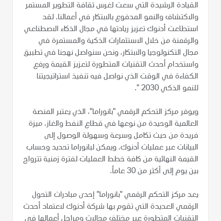
القيادة الرشيدة التي سعت لغرس ثقافة التطوير المستمر
والاكتشاف والنمو المدفوع بالابتكار في أعمالنا. لقد
استطاعت أدنوك تعزيز ريادتها في مجال الذكاء الاصطناعي
والرقمنة من خلال الاستثمارات الذكية والمستمرة في
مجال التكنولوجيا والابتكار، ونحن سنواصل نهجنا في تطبيق
واستخدام أحدث التقنيات المتطورة لتعزيز القيمة ورفع
الكفاءة في الوقت الذي نواصل فيه تنفيذ استراتيجيتنا
للنمو الذكي 2030 ".
ويوفر مركز التحكم الرقمي "بانوراما"، الذي يعتبر المنصة
العالمية الوحيدة من نوعها في قطاع النفط والغاز، ميزة
فريدة من حيث تكامل وسرعة وسهولة الوصول إلى
البيانات عبر عمليات أدنوك. ويمكن لبانوراما تحديد وحساب
القيمة النهائية من كافة خطط العمليات لفترة زمنية تترواح
بين يوم إلى أكثر من 30 عاماً.
يعد مركز التحكم الرقمي "بانوراما" إحدى مبادرات التحول
الرقمي العديدة التي تقوم بها شركة أدنوك لاعتماد أحدث
التقنيات المتطورة عبر مختلف مجالات ومراحل أعمالها في