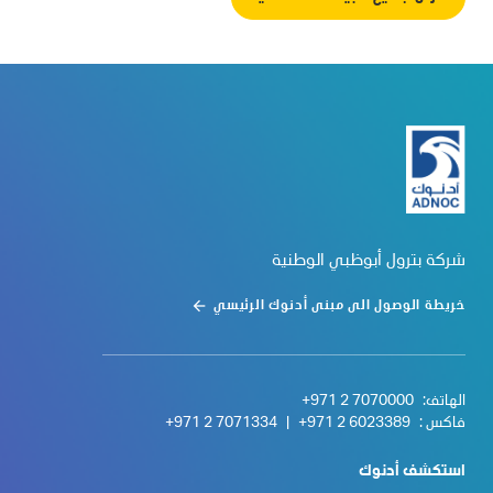
شركة بترول أبوظبي الوطنية
خريطة الوصول الى مبنى أدنوك الرئيسي
الهاتف:
+971 2 7070000
فاكس :
+971 2 6023389
|
+971 2 7071334
استكشف أدنوك