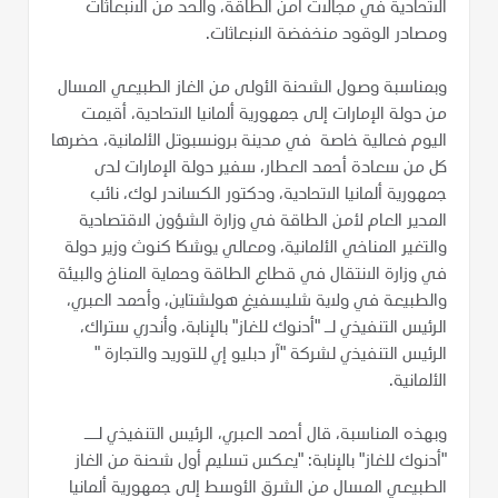
الاتحادية في مجالات أمن الطاقة، والحد من الانبعاثات
ومصادر الوقود منخفضة الانبعاثات.
وبمناسبة وصول الشحنة الأولى من الغاز الطبيعي المسال
من دولة الإمارات إلى جمهورية ألمانيا الاتحادية، أقيمت
اليوم فعالية خاصة في مدينة برونسبوتل الألمانية، حضرها
كل من سعادة أحمد العطار، سفير دولة الإمارات لدى
جمهورية ألمانيا الاتحادية، ودكتور الكساندر لوك، نائب
المدير العام لأمن الطاقة في وزارة الشؤون الاقتصادية
والتغير المناخي الألمانية، ومعالي يوشكا كنوث وزير دولة
في وزارة الانتقال في قطاع الطاقة وحماية المناخ والبيئة
والطبيعة في ولاية شليسفيغ هولشتاين، وأحمد العبري،
الرئيس التنفيذي لـ "أدنوك للغاز" بالإنابة، وأندري ستراك،
الرئيس التنفيذي لشركة "آر دبليو إي للتوريد والتجارة "
الألمانية.
وبهذه المناسبة، قال أحمد العبري، الرئيس التنفيذي لــ
"أدنوك للغاز" بالإنابة: "يعكس تسليم أول شحنة من الغاز
الطبيعي المسال من الشرق الأوسط إلى جمهورية ألمانيا