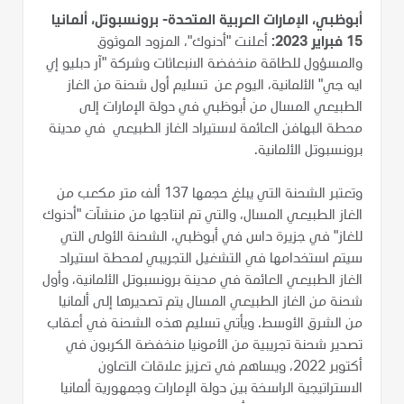
أبوظبي، الإمارات العربية المتحدة- برونسبوتل، ألمانيا
15 فبراير 2023:
أعلنت "أدنوك"، المزود الموثوق
والمسؤول للطاقة منخفضة الانبعاثات وشركة "آر دبليو إي
ايه جي" الألمانية، اليوم عن تسليم أول شحنة من الغاز
الطبيعي المسال من أبوظبي في دولة الإمارات إلى
محطة البهافن العائمة لاستيراد الغاز الطبيعي في مدينة
برونسبوتل الألمانية.
وتعتبر الشحنة التي يبلغ حجمها 137 ألف متر مكعب من
الغاز الطبيعي المسال، والتي تم انتاجها من منشآت "أدنوك
للغاز" في جزيرة داس في أبوظبي، الشحنة الأولى التي
سيتم استخدامها في التشغيل التجريبي لمحطة استيراد
الغاز الطبيعي العائمة في مدينة برونسبوتل الألمانية، وأول
شحنة من الغاز الطبيعي المسال يتم تصديرها إلى ألمانيا
من الشرق الأوسط. ويأتي تسليم هذه الشحنة في أعقاب
تصدير شحنة تجريبية من الأمونيا منخفضة الكربون في
أكتوبر 2022، ويساهم في تعزيز علاقات التعاون
الاستراتيجية الراسخة بين دولة الإمارات وجمهورية ألمانيا