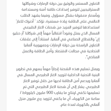
التعاون المستمر والوثيق بين دولة الإمارات وشركائها
الاستراتيجيين لتوفير إمدادات طاقة آمنة ومستدامة
وبأسعار معقولة بشكل مسؤول. وفيما يشهد الطلب
العالمي على الطاقة زيادة مستمرة، تؤكد ’ أدنوك للغاز‘
استعدادها لتوفير المزيد من شحنات الغاز الطبيعي
المسال الذي يمثل وقوداً انتقالياً مهماً إلى شركائنا ’آر دبليو
إي‘ والقطاع الصناعي في ألمانيا، استناداً إلى علاقات
التعاون الراسخة بين دولة الإمارات وجمهورية ألمانيا
الاتحادية في مجالات الاقتصاد وأمن الطاقة والعمل
المناخي".
ويمثل تسليم هذه الشحنة إنجازاً مهماً يسهم في تطوير
البنية التحتية الداخلية لتوريد الغاز الطبيعي المسال في
ألمانيا ويدعم أمن الطاقة لديها من خلال توفير الغاز
الطبيعي. يشار إلى أن شحنة الغاز الطبيعي التي تم
تسليمها تكفي لإنتاج ما يقارب 900 مليون كيلوواط /
ساعة من الكهرباء، أي ما يكفي لتزويد ربع مليون منزل
ألماني بالكهرباء لمدة عام.