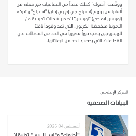
ووقّعت "أدنوك" كذلك عدداً من الاتفاقيات مع عملاء من
ألمانيا من بينهم (استياج جي إم بي إتش) "استياج" وشركة
(اوربيس ايه جي) "اوربيس" لتصدير شحنات تجريبية من
الأمونيا منخفضة الكربون، التي تعد وقوداً ناقلاً
للهيدروجين يلعب دوراً محورياً في الحد من الانبعاثات في
القطاعات التي يصعب الحد من انبعاثاتها.
المركز الإعلامي
البيانات الصحفية
أغسطس 04, 2026
"أدنوك" و"إس إل بي" تطبقان