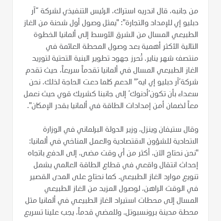
من جانبه، قال اندريه استراك، الرئيس التنفيذي لشركة “آر
دبليو إي للإمداد والتجارة": "يمثل وصول أول شحنة من الغاز
الطبيعي المسال من الشرق الأوسط إلى ألمانيا الخطوة
التالية الأكثر أهمية بعد وصول المحطة العائمة في
منتصف شهر يناير. تُحرز جهود تطوير البنية التحتية لتوريد
الغاز الطبيعي المسال في ألمانيا تقدماً سريعاً، حيث تقدم
شركة’آر دبليو إي ايه‘" الدعم كلما دعت الحاجة لذلك. نحن
سعداء بأن تكون’أدنوك‘ إلى جانبنا كشريك قوي حيث نعمل
معاً لضمان أمن إمدادات الطاقة في ألمانيا بقدر الإمكان".
وقال ستيفان وينزل، وزير الدولة البرلماني في الوزارة
الاتحادية للشؤون الاقتصادية والعمل المناخي في ألمانيا:
"نحن نحتاج الآن، أكثر من أي وقت مضى، إلى الدفع باتجاه
إحداث انتقال واقعي في قطاع الطاقة العالمي يشمل
تنويع موارد الغاز الطبيعي. كما نحتاج على المدى القصير
في الوقت الراهن، لوصول المزيد من الغاز الطبيعي
المسال إلى محطات استيراد الغاز الطبيعي في ألمانيا مثل
محطة مدينة برونسبوتل. وللمضي قدماً، يجب علينا تسريع