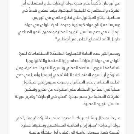
مع ’برومان‘ تأكيداً على قدرة دولة الإمارات على استقطاب أبرز
الشركاء والاستثمارات الأجنبية المباشرة، بينما نمضي قدماً في
مساعينا لإنتاج الميثانول على نطاق عالمي في الرويس.
وسيساهم إنتاج مواد كيماوية جديدة للمرة الأولى في دولة
الإمارات في دعم سلاسل التوريد المحلية وتحقيق النمو الصناعي
طويل الأمد للقطاع الخاص في أبوظبي".
ويدعم إنتاج هذه المادة الكيماوية المتعدّدة الاستخدامات للمرة
الأولى في دولة الإمارات أهداف وزارة الصناعة والتكنولوجيا
المتقدّمة لتنويع الاقتصاد المحلي وتسريع التنمية الصناعية. ومن
المتوقّع أن تسهم الاقتصادات الناشئة في إفريقيا وآسيا في دفع
الطلب المتنامي على الميثانول. وسوف يسهم إنتاج الميثانول
محلياً في الحدّ من الاعتماد على استيراده من الخارج وتمكين
الشركات المحلية من دعم مبادرة "اصنع في الإمارات" وتعزيز مرونة
سلاسل التوريد المحلية.
من جانبه، قال ريتشارد برينك، العضو المنتدب لشركة "برومان" في
دولة الإمارات: "يسرّنا إبرام اتفاقية المساهمين ونعتبرها خطوة
رئيسية ضمن جهودنا الرامية إلى تطوير أول منشأة عالمية