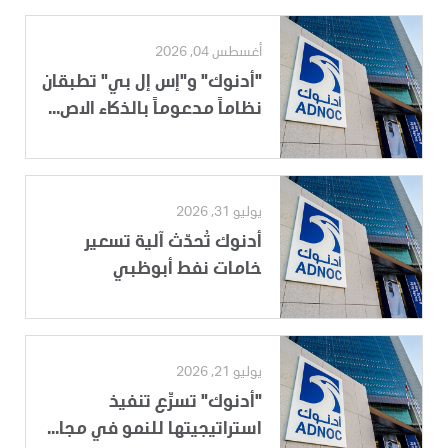
أغسطس 04, 2026
"أدنوك" و"إس إل بي" تطبقان
نظاماً مدعوماً بالذكاء الاص...
يوليو 31, 2026
أدنوك تُحدّث آلية تسعير
خامات نفط أبوظبي
يوليو 21, 2026
"أدنوك" تسرِّع تنفيذ
استراتيجيتها للنمو في مجا...