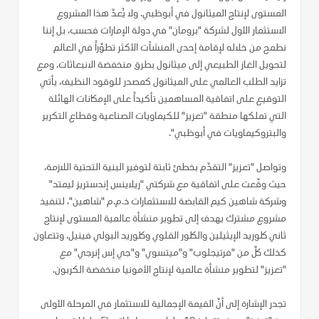
المستوى لإنتاج الميثانول في أبوظبي. ولا يُعدّ هذا المشروع
الاستثمار الأول لشركة "برومان" في دولة الإمارات فحسب، بل إننا
نطمح من خلاله لإقامة إحدى المنشآت الأكثر تطوّراً في العالم
لتحويل الغاز الطبيعي إلى ميثانول بطرق منخفضة الانبعاثات. ومع
تزايد الطلب العالمي على الميثانول كمصدر للوقود النظيف، يأتي
التوقيع على اتفاقية المساهمين تأكيداً على الإمكانات الهائلة
التي تملكها منطقة "تعزيز" للكيماويات الصناعية وقطاع التكرير
والبتروكيماويات في أبوظبي".
وتواصل "تعزيز" التقدّم بخطىً ثابتة لتوفير البنية التحتية اللازمة،
حيث وقّعت على اتفاقية مع شركتي "ريلاينس إندستريز ليمتد"
وشركة شاهين كيم القابضة للاستثمارات ذ.م.م "شاهين"، لتنفيذ
مشروع مشترك يهدف إلى تطوير منشأة عالمية المستوى لإنتاج
ثاني كلوريد الإيثيلين والكلور القلوي وكلوريد البولي فينيل. وتتعاون
كذلك كلّ من "فرتيجلوب" و"ميتسوي" و"جي إس إنرجي" مع
"تعزيز" لتطوير منشأة عالمية لإنتاج الأمونيا منخفضة الكربون.
تجدر الإشارة إلى أنّ القيمة الإجمالية للاستثمار في المرحلة الأولى