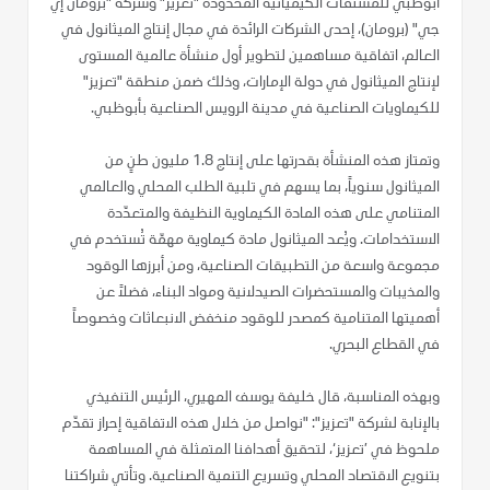
أبوظبي للمشتقات الكيميائية المحدودة "تعزيز" وشركة "برومان إي
جي" (برومان)، إحدى الشركات الرائدة في مجال إنتاج الميثانول في
العالم، اتفاقية مساهمين لتطوير أول منشأة عالمية المستوى
لإنتاج الميثانول في دولة الإمارات، وذلك ضمن منطقة "تعزيز"
للكيماويات الصناعية في مدينة الرويس الصناعية بأبوظبي.
وتمتاز هذه المنشأة بقدرتها على إنتاج 1.8 مليون طنٍ من
الميثانول سنوياً، بما يسهم في تلبية الطلب المحلي والعالمي
المتنامي على هذه المادة الكيماوية النظيفة والمتعدّدة
الاستخدامات. ويُعد الميثانول مادة كيماوية مهمّة تُستخدم في
مجموعة واسعة من التطبيقات الصناعية، ومن أبرزها الوقود
والمذيبات والمستحضرات الصيدلانية ومواد البناء، فضلاً عن
أهميتها المتنامية كمصدر للوقود منخفض الانبعاثات وخصوصاً
في القطاع البحري.
وبهذه المناسبة، قال خليفة يوسف المهيري، الرئيس التنفيذي
بالإنابة لشركة "تعزيز": "نواصل من خلال هذه الاتفاقية إحراز تقدّم
ملحوظ في ’تعزيز‘، لتحقيق أهدافنا المتمثلة في المساهمة
بتنويع الاقتصاد المحلي وتسريع التنمية الصناعية. وتأتي شراكتنا