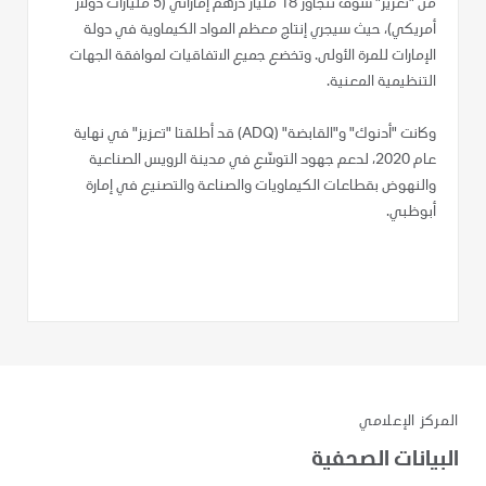
من "تعزيز" سوف تتجاوز 18 مليار درهم إماراتي (5 مليارات دولار
أمريكي)، حيث سيجري إنتاج معظم المواد الكيماوية في دولة
الإمارات للمرة الأولى. وتخضع جميع الاتفاقيات لموافقة الجهات
التنظيمية المعنية.
وكانت "أدنوك" و"القابضة" (ADQ) قد أطلقتا "تعزيز" في نهاية
عام 2020، لدعم جهود التوسّع في مدينة الرويس الصناعية
والنهوض بقطاعات الكيماويات والصناعة والتصنيع في إمارة
أبوظبي.
المركز الإعلامي
البيانات الصحفية