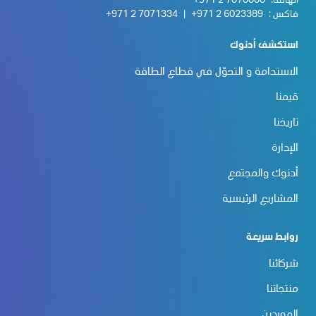
الهاتف:
+971 2 7070000
فاكس :
+971 2 6023389
|
+971 2 7071334
استكشف أدنوك
الاستدامة و التحوّل في قطاع الطاقة
قيمنا
تاريخنا
الإدارة
أدنوك والمجتمع
المشاريع الرئيسية
روابط سريعة
شركائنا
منتجاتنا
الموردين