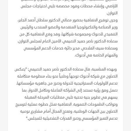
الأراضي، وإنشاء محطات وقود مخصصة تلبي احتياجات مجلس
التوازن.
وجرى توقيع الاتفاقية بحضور معالي الدكتور سلطان أحمد الجابر،
وزير الصناعة والتكنولوجيا المتقدمة والعضو المنتدب والرئيس
التنفيذي لأدنوك ومجموعة شركاتها. وقد وقع الاتفاقية كل من
سعادة الدكتور ناصر حميد النعيمي، الأمين العام لمجلس التوازن،
وسعادة سيف الفلاحي، مدير دائرة خدمات الدعم المؤسسي
والمهام الخاصة في أدنوك.
وبهذه المناسبة، قال سعادة الدكتور ناصر حميد النعيمي: "يعكس
التعاون مع شركة أدنوك توجهاً وطنياً نحو بناء منظومة متكاملة
تدعم الأولويات الاستراتيجية للدولة وتعزز من جاهزية مؤسساتها.
نعمل وفق رؤية تستند إلى الشراكة الفاعلة وتكامل الأدوار، بما
يسهم في تطوير بنية تحتية تلبي متطلبات المرحلة المقبلة
وتواكب الطموحات التنموية. الاتفاقية تمثل خطوة عملية لترسيخ
التعاون بين الجهات الوطنية، وتفتح المجال أمام مشاريع نوعية
تدعم التميز المؤسسي وتعزز القدرات التشغيلية للمجلس."