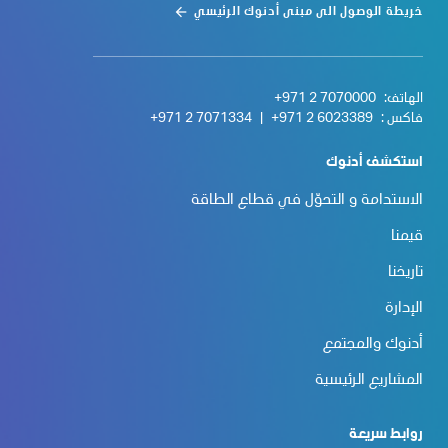
خريطة الوصول الى مبنى أدنوك الرئيسي
الهاتف:
+971 2 7070000
فاكس :
+971 2 6023389
|
+971 2 7071334
استكشف أدنوك
الاستدامة و التحوّل في قطاع الطاقة
قيمنا
تاريخنا
الإدارة
أدنوك والمجتمع
المشاريع الرئيسية
روابط سريعة