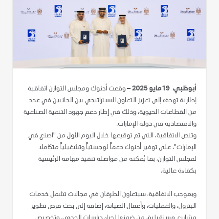
أبوظبي، 19مايو 2025 –
وقعت أدنوك ومجلس التوازن اتفاقية
إطارية تهدف إلى تعزيز التعاون الاستراتيجي بين الجانبين في عدد
من القطاعات الحيوية، وذلك في إطار دعم جهود التنمية الصناعية
والاقتصادية في دولة الإمارات.
وتنص الاتفاقية، التي تم توقيعها خلال اليوم الأول من "اصنع في
الإمارات"، على توفير أدنوك دعماً لوجستياً وتشغيلياً متكاملاً
لمجلس التوازن، بما يُمكنه من مواصلة تنفيذ مهامه الرئيسية
بكفاءة عالية.
وبموجب الاتفاقية، سيتعاون الطرفان في مجالات تشمل خدمات
البترول، والعمليات، وأعمال الصيانة، إضافة إلى بحث فرص تطوير
مشاريع مستقبلية، من ضمنها إجراء دراسات الجدوى، وتخصيص