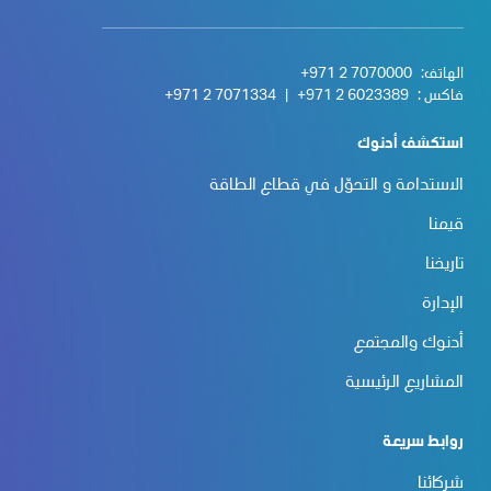
الهاتف:
+971 2 7070000
فاكس :
+971 2 6023389
|
+971 2 7071334
استكشف أدنوك
الاستدامة و التحوّل في قطاع الطاقة
قيمنا
تاريخنا
الإدارة
أدنوك والمجتمع
المشاريع الرئيسية
روابط سريعة
شركائنا