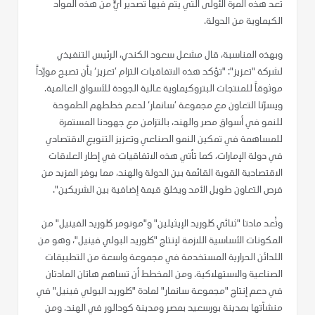
تعد هذه المرة الأولى التي يتم فيها تصدير أيٍّ من هذه المواد
الكيماوية من الدولة.
وبهذه المناسبة، قال مشعل سعود الكندي، الرئيس التنفيذي
لشركة "تعزيز": "تؤكد هذه الاتفاقيات التزام ’تعزيز‘ بأن تصبح مورّداً
موثوقاً للمنتجات البتروكيماوية عالية الجودة للأسواق العالمية.
ويسرّنا التعاون مع مجموعة ’سانمار‘ لدعم خططهم الطموحة
للنمو في أسواق مصر والهند، بالتزامن مع جهودنا المستمرة
للمساهمة في تمكين النمو الصناعي وتعزيز التنويع الاقتصادي
في دولة الإمارات، كما تأتي هذه الاتفاقيات في إطار العلاقات
الاقتصادية القوية القائمة بين الدولة والهند، مما يوفر المزيد من
فرص التعاون طويل الأمد ويخلق قيمة إضافية بين الشريكين".
وتُعد مادتا "ثنائي كلوريد الإيثيلين" و"مونومر كلوريد الفينيل" من
المكونات الأساسية اللازمة لإنتاج "كلوريد البولي فينيل"، وهو من
اللدائن الحرارية المستخدمة في مجموعة واسعة من التطبيقات
الصناعية والاستهلاكية. ومن المخطط أن تساهم هاتان المادتان
في دعم إنتاج "مجموعة سانمار" لمادة "كلوريد البولي فينيل" في
منشآتها بمدينة بورسعيد بمصر ومدينة كودالور في الهند. ومن