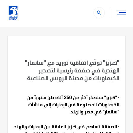
search
"تعزيز" توقّع اتفاقية توريد مع "سانمار"
الهندية في صفقة رئيسية لتصدير
الكيماويات من مدينة الرويس الصناعية
· "تعزيز" ستصدّر أكثر من 350 ألف طن سنوياً من
الكيماويات المصنوعة في الإمارات إلى منشآت
"سانمار" في مصر والهند
· الصفقة تساهم في تعزيز العلاقة بين الإمارات والهند