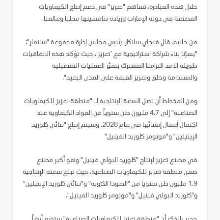
خلال هذه المبادرة، تساهم "تعزيز" في دعم إنتاج الكيماويات
المصنعة في دولة الإمارات وزيادة تنافسيتها محلياً وعالمياً.
من جانبه، قال فيجاي سانكار، رئيس مجلس إدارة مجموعة "سانمار":
"يسرّنا بناء شراكة استراتيجية مع ’تعزيز‘، حيث تؤكد هذه الاتفاقيات
طويلة الأمد التزامنا المشترك بتميّز العمليات التشغيلية
والاستدامة وخلق وتعزيز القيمة على المدى البعيد".
ومن المخطط أن تصل السعة الإنتاجية لـ "منطقة تعزيز للكيماويات
الصناعية" إلى 4.7 مليون طن سنوياً من المواد الكيماوية عند
اكتمال أعمال إنشائها في عام 2028. وسيتم إنتاج "ثنائي كلوريد
الإيثيلين" و"مونومر كلوريد الفينيل"
في مصنع تعزيز لإنتاج "كلوريد البولي فينيل" وهو أكبر مصنع
ضمن منطقة تعزيز للكيماويات الصناعية، حيث تبلغ سعته الإنتاجية
1.9 مليون طن سنوياً من "الصودا الكاوية" و"ثنائي كلوريد الإيثيلين"
و"كلوريد البولي فينيل" و"مونومر كلوريد الفينيل".
جدير بالذكر أن "منطقة تعزيز للكيماويات الصناعية" ستضم أيضاً