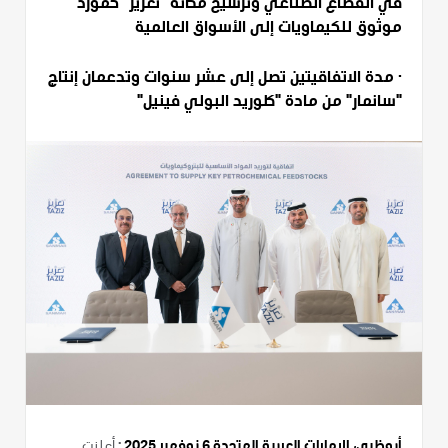
في القطاع الصناعي وترسيخ مكانة "تعزيز" كمورّد
موثوق للكيماويات إلى الأسواق العالمية
· مدة الاتفاقيتين تصل إلى عشر سنوات وتدعمان إنتاج
"سانمار" من مادة "كلوريد البولي فينيل"
أبوظبي، الإمارات العربية المتحدة 6 نوفمبر 2025
:
أعلنت