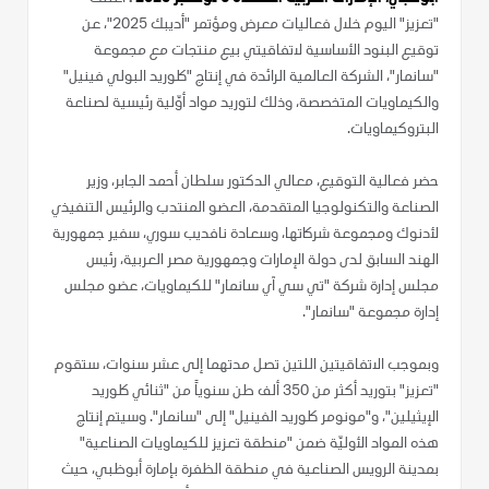
"تعزيز" اليوم خلال فعاليات معرض ومؤتمر "أديبك 2025"، عن
توقيع البنود الأساسية لاتفاقيتي بيع منتجات مع مجموعة
"سانمار"، الشركة العالمية الرائدة في إنتاج "كلوريد البولي فينيل"
والكيماويات المتخصصة، وذلك لتوريد مواد أوّلية رئيسية لصناعة
البتروكيماويات.
حضر فعالية التوقيع، معالي الدكتور سلطان أحمد الجابر، وزير
الصناعة والتكنولوجيا المتقدمة، العضو المنتدب والرئيس التنفيذي
لأدنوك ومجموعة شركاتها، وسعادة نافديب سوري، سفير جمهورية
الهند السابق لدى دولة الإمارات وجمهورية مصر العربية، رئيس
مجلس إدارة شركة "تي سي آي سانمار" للكيماويات، عضو مجلس
إدارة مجموعة "سانمار".
وبموجب الاتفاقيتين اللتين تصل مدتهما إلى عشر سنوات، ستقوم
"تعزيز" بتوريد أكثر من 350 ألف طن سنوياً من "ثنائي كلوريد
الإيثيلين"، و"مونومر كلوريد الفينيل" إلى "سانمار". وسيتم إنتاج
هذه المواد الأوليّة ضمن "منطقة تعزيز للكيماويات الصناعية"
بمدينة الرويس الصناعية في منطقة الظفرة بإمارة أبوظبي، حيث