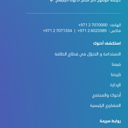
خريطة الوصول الى مبنى أدنوك الرئيسي
الهاتف:
+971 2 7070000
فاكس :
+971 2 6023389
|
+971 2 7071334
استكشف أدنوك
الاستدامة و التحوّل في قطاع الطاقة
قيمنا
تاريخنا
الإدارة
أدنوك والمجتمع
المشاريع الرئيسية
روابط سريعة