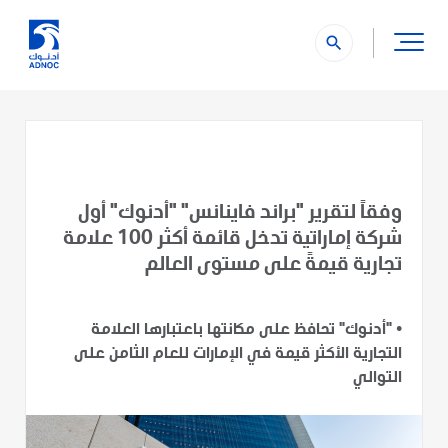
search
وفقاً لتقرير "براند فاينانس" "أدنوك" أول
شركة إماراتية تدخل قائمة أكثر 100 علامة
تجارية قيمةً على مستوى العالم
•
"أدنوك" تحافظ على مكانتها باعتبارها العلامة
التجارية الأكثر قيمة في الإمارات للعام الثامن على
التوالي