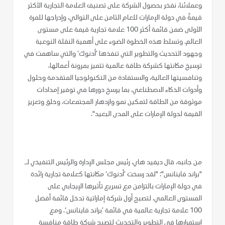
وعملائنا، نفخر بحصول الشركة على تصنيف العلامة التجارية الأكثر
قيمةً في دولة الإمارات للعام الثامن على التوالي، وإدراجها للمرة
الأولى ضمن قائمة أكثر 100 علامة تجارية قيمة على مستوى
العالم. وتسلط هذه الخطوة الضوء على أهمية النقلة النوعية
وجهود التحديث والتطوير التي تنفذها ’أدنوك‘ والتي ساهمت في
ترسيخ مكانتها كشركة طاقة عالمية تتميز بمرونة أعمالها،
وتنافسيتها العالية، والاستفادة من التكنولوجيا المتقدمة وحلول
وأدوات الذكاء الاصطناعي، بما يرسخ دورها في توفير إمدادات
موثوقة من الطاقة لتمكين نمو وازدهار المجتمعات، وخلق وتعزيز
القيمة لدولة الإمارات على المدى البعيد".
من جانبه، قال ديفيد هاي، رئيس مجلس الإدارة والرئيس التنفيذي لـ
"براند فاينانس": "لقد رسخت ’أدنوك‘ مكانتها كعلامة تجارية رائدة
في دولة الإمارات بالتزامن مع تسريع تأثيرها الإيجابي على
المستوى العالمي، لتصبح أول شركة إماراتية تدخل قائمة أفضل
100 علامة تجارية عالمية في قائمة ’براند فاينانس‘. ومع
استمرارها في التطوير والتحديث لتصبح شركة طاقة منافسة