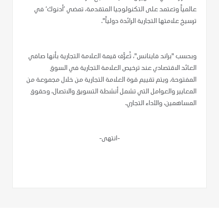
عالمياً وتعتمد على التكنولوجيا المتقدمة، تمضي ’أدنوك‘ في
ترسيخ علامتها التجارية الرائدة دولياً".
وبحسب "براند فاينانس"، تُعرَّف قيمة العلامة التجارية بأنها صافي
العائد الاقتصادي عند ترخيص العلامة التجارية في السوق
المفتوحة. ويتم تقييم قوة العلامة التجارية من خلال مجموعة من
المعايير والعوامل التي تشمل أنشطة التسويق والاتصال، وحقوق
المساهمين، والأداء التجاري.
-انتهى-