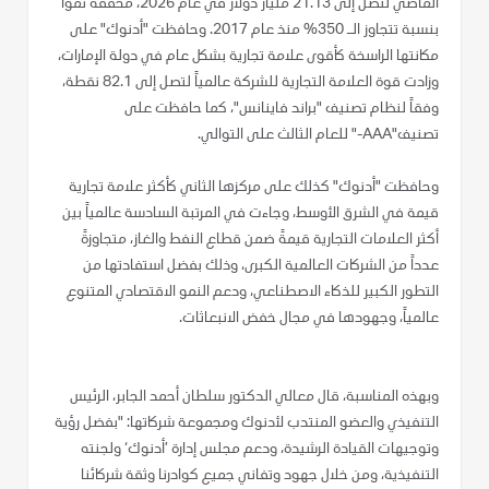
الماضي لتصل إلى 21.13 مليار دولار في عام 2026، محققةً نمواً
بنسبة تتجاوز الـ 350% منذ عام 2017. وحافظت "أدنوك" على
مكانتها الراسخة كأقوى علامة تجارية بشكل عام في دولة الإمارات،
وزادت قوة العلامة التجارية للشركة عالمياً لتصل إلى 82.1 نقطة،
وفقاً لنظام تصنيف "براند فاينانس"، كما حافظت على
تصنيف"AAA-" للعام الثالث على التوالي.
وحافظت "أدنوك" كذلك على مركزها الثاني كأكثر علامة تجارية
قيمة في الشرق الأوسط، وجاءت في المرتبة السادسة عالمياً بين
أكثر العلامات التجارية قيمةً ضمن قطاع النفط والغاز، متجاوزةً
عدداً من الشركات العالمية الكبرى، وذلك بفضل استفادتها من
التطور الكبير للذكاء الاصطناعي، ودعم النمو الاقتصادي المتنوع
عالمياً، وجهودها في مجال خفض الانبعاثات.
وبهذه المناسبة، قال معالي الدكتور سلطان أحمد الجابر، الرئيس
التنفيذي والعضو المنتدب لأدنوك ومجموعة شركاتها: "بفضل رؤية
وتوجيهات القيادة الرشيدة، ودعم مجلس إدارة ’أدنوك‘ ولجنته
التنفيذية، ومن خلال جهود وتفاني جميع كوادرنا وثقة شركائنا