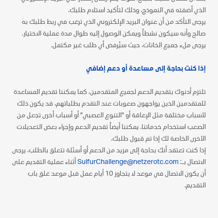
الذي أضفته في النموذج، وذلك لتأكيد استلام طلبك.
يرجى التأكد من أن عنوان البريد الإلكتروني الذي ترغب في ربط طلبك به
صالح وأنه سيكون نشطاً ويمكن الوصول إليه طوال مدة عملية الاختيار.
يرجى ملء جميع الخانات، حيث سيُرفض أي طلب غير مكتمل.
إذا كنت بحاجة إلى مساعدة أو دعم إضافي
تلتزم أدنوك بتقديم الدعم لجميع المتقدمين، كما يمكننا تقديم المساعدة
للمتقدمين الذين يواجهون صعوبات عند التقدم بطلباتهم، قد يكون ذلك
لأسباب مختلفة مثل الإعاقة أو "التنوع العصبي" أو أسباب أخرى تجعل من
الصعب استخدام خدماتنا. يمكننا أيضاً تقديم الدعم وإجراء بعض التعديلات
الأخرى الخاصة لك إذا تم قبول طلبك.
إذا كنت تعتقد أنك بحاجة إلى مزيد من الدعم أو أسئلة تتعلق بالطلب، يرجى
الاتصال بـ:
SulfurChallenge@netzerotc.com
أثناء عملية التقديم على
أن يكون الاتصال في موعد لا يتجاوز 10 أيام عمل قبل موعد غلق باب
التقديم.