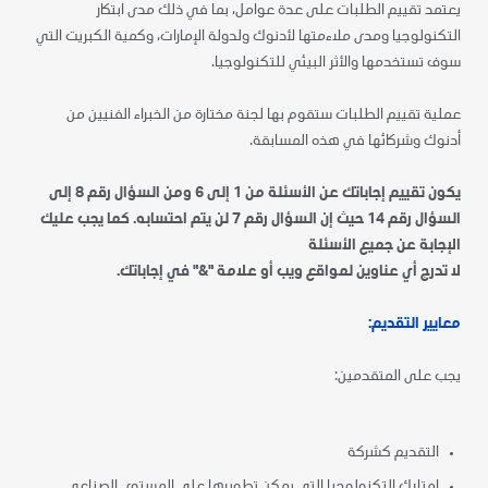
يعتمد تقييم الطلبات على عدة عوامل، بما في ذلك مدى ابتكار
التكنولوجيا ومدى ملاءمتها لأدنوك ولدولة الإمارات، وكمية الكبريت التي
سوف تستخدمها والأثر البيئي للتكنولوجيا.
عملية تقييم الطلبات ستقوم
بها لجنة مختارة من الخبراء الفنيين من
أدنوك وشركائها في هذه المسابقة.
يكون تقييم إجاباتك عن الأسئلة من 1 إلى 6 ومن السؤال رقم 8 إلى
السؤال رقم 14 حيث إن السؤال رقم 7 لن يتم احتسابه. كما يجب عليك
الإجابة عن جميع الأسئلة
لا تدرج أي عناوين لمواقع ويب أو علامة "&" في إجاباتك.
معايير التقديم:
يجب على المتقدمين:
التقديم
كشركة
امتلاك التكنولوجيا التي يمكن
تطويرها
على المستوى الصناعي