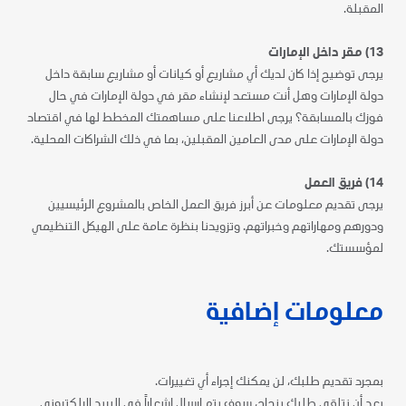
المقبلة.
13) مقر داخل الإمارات
يرجى توضيح إذا كان لديك أي مشاريع أو كيانات أو مشاريع سابقة داخل
دولة الإمارات وهل أنت مستعد لإنشاء مقر في دولة الإمارات في حال
فوزك بالمسابقة؟ يرجى اطلاعنا على مساهمتك المخطط لها في اقتصاد
دولة الإمارات على مدى العامين المقبلين، بما في ذلك الشراكات المحلية.
14) فريق العمل
يرجى تقديم معلومات عن أبرز فريق العمل الخاص بالمشروع الرئيسيين
ودورهم ومهاراتهم وخبراتهم. وتزويدنا بنظرة عامة على الهيكل التنظيمي
لمؤسستك.
معلومات إضافية
بمجرد تقديم طلبك، لن يمكنك إجراء أي تغييرات.
بعد أن نتلقى طلبك بنجاح،
سوف يتم ارسال
إشعاراً في البريد الإلكتروني