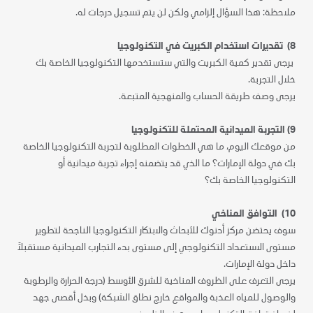
ملاحظة: هذا السؤال إلزامي ولكن لن يتم تسجيل درجات له.
8) تقديرات استخدام الكبريت في التكنولوجيا
يرجى تقدير كمية الكبريت والتي ستستخدمها التكنولوجيا الخاصة بك
خلال التجربة.
يرجى وصف طريقة الحساب والمنهجية المتبعة.
9) التجربة الميدانية المحتملة للتكنولوجيا
من موقعك اليوم، ما هي الخطوات المطلوبة لتجربة التكنولوجيا الخاصة
بك في دولة الإمارات؟ ما الذي قد يتضمنه إجراء تجربة ميدانية أو
التكنولوجيا الخاصة بك؟
10) التوافق المناخي
سوف يحتضن مركز أدنوك للأبحاث والابتكار التكنولوجيا الناجحة لتطوير
مستوى الاستعداد التكنولوجي إلى مستوى بدء التجارب الميدانية مستقبلاً
داخل دولة الإمارات.
يرجى التعرف على الظروف المناخية للشرق الأوسط (درجة الحرارة والرطوبة
والوصول للمياه العذبة والمواقع خارج نطاق الشبكة) وبذل أقصى جهد