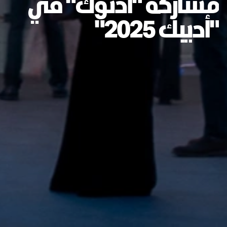
مشاركة "أدنوك" في
"أديبك 2025"