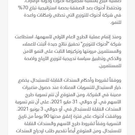
لعملية البيع بالنسبة لمجموعة أدنوك ودولة الإمارات.
وتحتفظ أدنوك بعد الصفقة بحصة استراتيجية تبلغ 70%
في شركة أدنوك للتوزيع التي تحظى بإمكانات واعدة
للنمو.
ومنذ إتمام عملية الطرح العام الأولي لأسهمها، استطاعت
شركة "أدنوك للتوزيع" تحقيق نتائج جيدة أثبتت للعملاء
والمستثمرين مرونتها وتركيزها الثابت على النمو الآمن
والذكي وتطبيق سياسة تدريجية لتوزيع الأرباح واضحة
للمستثمرين.
ووفقاً لشروط وأحكام السندات القابلة للاستبدال، يخضع
خيار الاستبدال للتسويات المعتادة عند حصول متغيرات
معينة في الشركة. ومن المتوقع أن تتم تسوية طرح
الأسهم في، أو حوالي، 31 مايو 2021، على أن تتم تسوية
السندات القابلة للاستبدال في، أو حوالي، 3 يونيو 2021.
ووافقت أدنوك على فترة إغلاق مدتها 90 يوماً من تاريخ
التسوية وفقاً لشروط طرح الأسهم والسندات القابلة
للاستبدال. ومن المتوقع أيضاً تقديم طلب لإدراج السندات