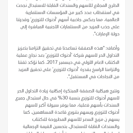
الطرح المجمّع للأسهم والسندات القابلة للاستبدال نجحت
في استقطاب عدد كبير من المؤسسات الاستثمارية
العالمية، مما يعكس جاذبية أسهم ’أدنوك للتوزيع‘ وقدرتنا
على جذب المزيد من الاستثمارات الأجنبية المباشرة إلى
دولة الإمارات".
وأضاف: "هذه الصفقة تساعدنا في تحقيق التزامنا بتعزيز
التداول الحر لأسهم شركة ’أدنوك للتوزيع‘ بعد نجاح عملية
الاكتتاب العام الأولي في ديسمبر 2017، كما تؤكد ثقتنا
والتزامنا الراسخ بقدرة ’أدنوك للتوزيع‘ على تحقيق المزيد
من النجاحات في المستقبل".
وتتيح هيكلية الصفقة المبتكرة إمكانية زيادة التداول الحر
لأسهم أدنوك للتوزيع بنسبة 30% في حال استبدال جميع
السندات بأسهم فعلية، مما يوفر سيولة أكبر لأسهم
أدنوك للتوزيع ويسهم بتنويع قاعدة المساهمين، كما
يسهم ن مزيج السعر للأسهم المطروحة للاكتتاب
والسندات القابلة للاستبدال، بتحسين القيمة الإجمالية