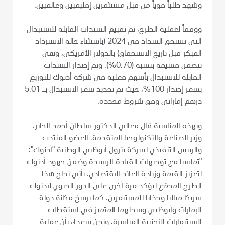
وشهد طلباً قوياً من قبل مستثمرين إقليميين وعالميين.
ووفقاً لعملية الطرح، تم تقييم السندات القابلة للاستبدال
التي تستحق السداد في 2024 (باستثناء حالة الاسترداد
المبكر قبل تاريخ الاستحقاق) بالدولار الأمريكي، وهي
تتضمن قسيمة بنسبة (0.70%). وتم إصدار السندات
القابلة للاستبدال بأسهم فعلية في شركة أدنوك للتوزيع
بسعر إصدار 100%، حيث تم تحديد سعر الاستبدال بـ 5.01
درهم إماراتي وفق شروط محددة.
وبهذه المناسبة قال معالي الدكتور سلطان أحمد الجابر،
وزير الصناعة والتكنولوجيا المتقدمة، العضو المنتدب
والرئيس التنفيذي لشركة بترول أبوظبي الوطنية "أدنوك":
"تماشياً مع توجيهات القيادة الرشيدة وضمن جهود أدنوك
لتعزيز القيمة وزيادة العائد الاقتصادي، يأتي نجاح هذا
الطرح المجمّع ليؤكد مرة أخرى على الدور الحيوي لأدنوك
شريكاً مثالياً وجذاباً للمستثمرين، كما يرسخ مكانة دولة
الإمارات وأبوظبي وسجلهما المتميز في استقطاب
الاستثمارات الأجنبية المباشرة. ونحن سعداء بأن عملية