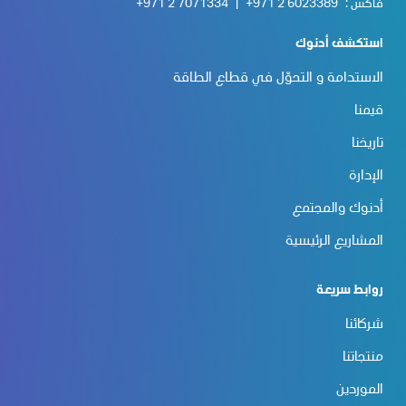
فاكس :
+971 2 6023389
|
+971 2 7071334
استكشف أدنوك
الاستدامة و التحوّل في قطاع الطاقة
قيمنا
تاريخنا
الإدارة
أدنوك والمجتمع
المشاريع الرئيسية
روابط سريعة
شركائنا
منتجاتنا
الموردين