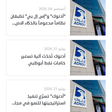
أغسطس 04, 2026
"أدنوك" و"إس إل بي" تطبقان
نظاماً مدعوماً بالذكاء الاص...
يوليو 31, 2026
أدنوك تُحدّث آلية تسعير
خامات نفط أبوظبي
يوليو 21, 2026
"أدنوك" تسرِّع تنفيذ
استراتيجيتها للنمو في مجا...