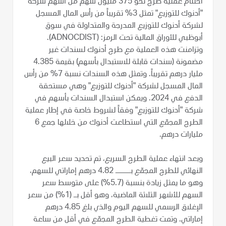
اختتام عملية طرح نحو 375 مليون سهم من أسهم شركة
"أدنوك للتوزيع" تمثل 3% تقريباً من رأس المال المسجل
لشركة أدنوك للتوزيع المدرجة والمتداولة في سوق
أبوظبي للأوراق المالية تحت الرمز: (ADNOCDIST).
وتزامنت هذه العملية مع طرح أدنوك لسندات غير
مضمونة (سندات قابلة للاستبدال بأسهم) بقيمة 4.385
مليار درهم تقريباً. وتمثل هذه السندات نسبة 7% من رأس
المال المسجل لشركة "أدنوك للتوزيع" وهي مستحقة
الدفع في 2024. ويمكن استبدال السندات بأسهم في
شركة "أدنوك للتوزيع" وفقاً لشروط خاصة في إطار عملية
الطرح المجمّع التي استطاعت أدنوك من خلالها جمع 6
مليارات درهم.
وبعد انتهاء عملية الطرح السريع، تم تحديد سعر البيع
النهائي للطرح المجمّع بـــــ 4.82 درهم إماراتي للسهم،
وهو ما يمثل زيادة بنسبة (5.7%) على متوسط سعر
السهم للأشهر الثلاثة الماضية، وهو أقل بـ (1%) من سعر
الإغلاق الرسمي للسهم اليوم والذي بلغ 4.85 درهم
إماراتي. وتمت تغطية الطرح المجمّع في أقل من ساعة