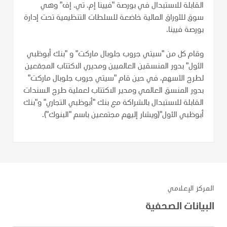
القابلة للاستبدال في بورصة "فيينا إم. تي. إف" وهي
سوق للأوراق المالية خاضعة للسلطات التنظيمية تحت إدارة
بورصة فيينا.
وقام كل من "سيتي جروب جلوبال ماركت" و "بنك أبوظبي
الأول" بدور المنسقين العالميين ومديري الاكتتاب المجمَعين
لطرح الأسهم، في حين قام "سيتي جروب جلوبال ماركت"
بدور المنسق العالمي ومدير الاكتتاب لعملية طرح السندات
القابلة للاستبدال بالشراكة مع بنك "أبوظبي التجاري" و"بنك
أبوظبي الأول"(ويشار إليهم مجتمعين باسم "البنوك").
المركز الإعلامي
البيانات الصحفية