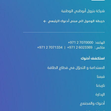
شركة بترول أبوظبي الوطنية
خريطة الوصول الى مبنى أدنوك الرئيسي
الهاتف:
+971 2 7070000
فاكس :
+971 2 6023389
|
+971 2 7071334
استكشف أدنوك
الاستدامة و التحوّل في قطاع الطاقة
قيمنا
تاريخنا
الإدارة
أدنوك والمجتمع