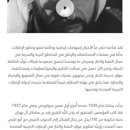
play_arrow
لقد قدّمنا على مرِّ الأجيال إسهامات إيجابية ودائمة لنمو وتطور الإمارات.
بدأنا في عمليات الاستكشاف والإنتاج في المناطق البرية والبحرية في
مجال النفط والغاز، وسرعان ما توسعنا لنصبح مجموعة شركات تُولّد الطاقة
للحياة. ونحن الآن نعمل في مجالات التكرير والبتروكيماويات، ونستكشف
موارد جديدة للغاز، ونحن مجهزون بقدرات قوية في مجال التسويق والإمداد
والتجارة، مما يخلق في نهاية المطاف فرصاً اقتصادية جديدة لدولة الإمارات
العربية المتحدة وشعبها.
بدأت رحلتنا عام 1935 عندما أُجريّ أول مسح جيولوجي. وفي عام 1937،
قاد الأب المؤسس، المغفور له بإذن الله الشيخ زايد بن سلطان آل نهيان،
بعثة مكونة من (16) رجل من رجال القبائل إلى الجنوب الغربي من أبو ظبي،
حيث أصبحت رؤيتُه لتطوير موارد النفط والغاز في الإمارات العربية المتحدة