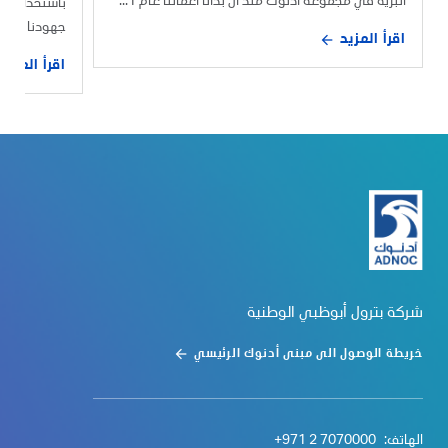
البرية في مجموعة أدنوك منذ أن بدأنا أعمالنا عام 1...
باستخدام أ
جهودنا الهادف
اقرأ المزيد
اقرأ المزيد
شركة بترول أبوظبي الوطنية
خريطة الوصول الى مبنى أدنوك الرئيسي
الهاتف:
+971 2 7070000