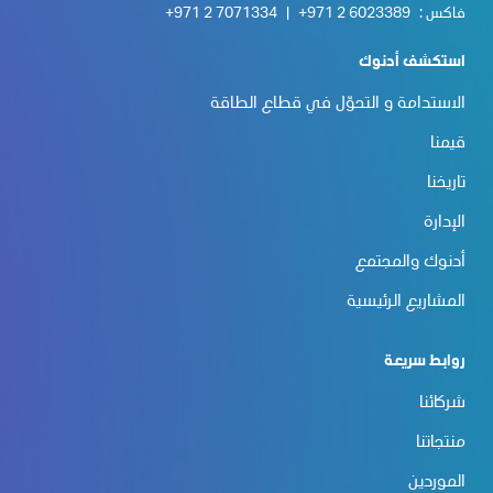
فاكس :
+971 2 6023389
|
+971 2 7071334
استكشف أدنوك
الاستدامة و التحوّل في قطاع الطاقة
قيمنا
تاريخنا
الإدارة
أدنوك والمجتمع
المشاريع الرئيسية
روابط سريعة
شركائنا
منتجاتنا
الموردين