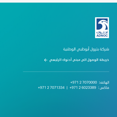
شركة بترول أبوظبي الوطنية
خريطة الوصول الى مبنى أدنوك الرئيسي
الهاتف:
+971 2 7070000
فاكس :
+971 2 6023389
|
+971 2 7071334