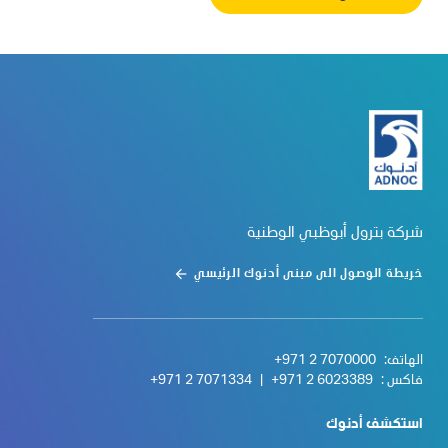
شركة بترول أبوظبي الوطنية
خريطة الوصول الى مبنى أدنوك الرئيسي
الهاتف:
+971 2 7070000
فاكس :
+971 2 6023389
|
+971 2 7071334
استكشف أدنوك