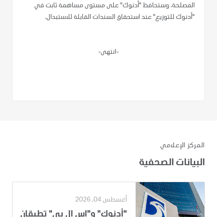
المصلحة. وستحافظ "أدنوك" على مستوى مساهمة ثابت في
"أدنوك للتوزيع" عند استحقاق السندات القابلة للاستبدال.
-انتهى-
المركز الإعلامي
البيانات الصحفية
أغسطس 04, 2026
"أدنوك" و"إس إل بي" تطبقان