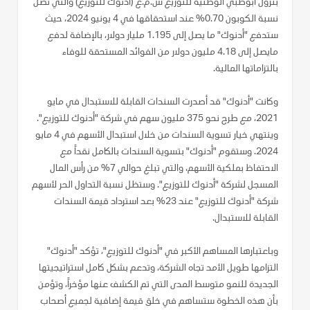
بترول أبوظبي الوطنية للتوزيع ش.م.ع (أدنوك للتوزيع) والتي تصل
نسبة الكوبون 0.70% عند استحقاقها في 4 يونيو 2024، حيث
ستدفع "أدنوك" ما يصل إلى 1.195 مليار دولار، بالإضافة لدفع
مايصل إلى 4.18 مليون دولار من الفوائد المستحقة للوفاء
بالتزاماتها المالية.
وكانت "أدنوك" قد أصدرت السندات القابلة للاستبدال في مايو
2021، مع طرح نحو 375 مليون سهم في شركة "أدنوك للتوزيع".
وينتهي خيار تسوية السندات من خلال استبدال الأسهم في 4 مايو
2024. وستقوم "أدنوك" بتسوية السندات بالكامل نقداً مع
الاحتفاظ بملكية الأسهم، والتي تبلغ حوالي 7% من رأس المال
المسجل لشركة "أدنوك للتوزيع". وستظل نسبة التداول الحر لأسهم
شركة "أدنوك للتوزيع" عند 23% بعد استرداد قيمة السندات
القابلة للاستبدال.
وباعتبارها المساهم الأكبر في "أدنوك للتوزيع"، تؤكد "أدنوك"
التزامها طويل الأمد تجاه الشركة، وتدعم بشكل كامل استراتيجيتها
الجديدة للنمو متوسط المدى التي تم الكشف عنها مؤخراً، وتؤمن
بأن هذه الخطوة ستساهم في خلق قيمة إضافية لجميع أصحاب