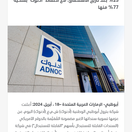
23% بعد تاريخ الاستحقاق، مع احتفاظ "أدنوك" بملكية
77% منها
أبوظبي- الإمارات العربية المتحدة –18 ، أبريل، 2024:
أعلنت
شركة بترول أبوظبي الوطنية (أدنوك) ش.م.ع (أدنوك) اليوم، عن
عزمها تسوية سنداتها الغير مضمونة المُقيّمة بالدولار الأمريكي
(السندات القابلة للاستبدال بأسهم "القابلة للاستبدال") في شركة