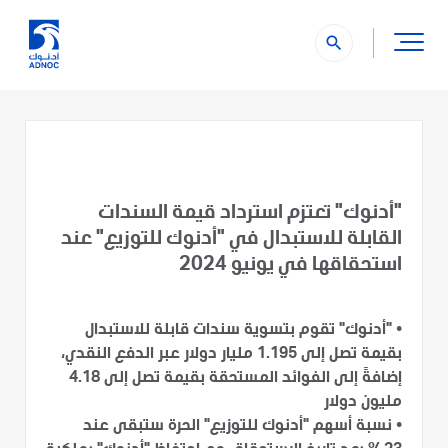
search
"أدنوك" تعتزم استرداد قيمة السندات
القابلة للاستبدال في "أدنوك للتوزيع" عند
استحقاقها في يونيو 2024
• "أدنوك" تقوم بتسوية سندات قابلة للاستبدال
بقيمة تصل إلى 1.195 مليار دولار عبر الدفع النقدي،
إضافةً إلى الفوائد المستحقة بقيمة تصل إلى 4.18
مليون دولار
• نسبة أسهم "أدنوك للتوزيع" الحرة ستبقى عند