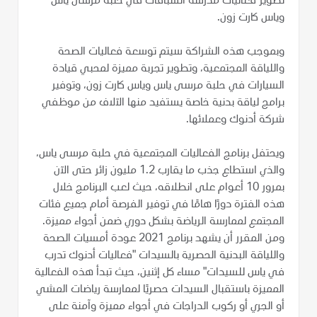
تطوير فعاليات مدرسة السباقات في حلبة مرسى ياس
وياس كارت زون.
وبموجب هذه الشراكة سيتم توسعة فعاليات الصحة
واللياقة المجتمعية، وتطوير تجربة مميزة لمحبي قيادة
السيارات في حلبة مرسى ياس وياس كارت زون، وتوفير
برامج لياقة بدنية خاصة يستفيد منها الآلاف من موظفي
شركة أدنوك وعملائها.
ويحتفل برنامج الفعاليات المجتمعية في حلبة مرسى ياس،
والذي استطاع جذب ما يقارب 1.2 مليون زائر حتى الآن
بمرور 10 أعوام على انطلاقه، حيث لعب البرنامج خلال
هذه الفترة دورًا هامًا في توفير الفرصة أمام جميع فئات
المجتمع لممارسة الرياضة بشكل دوري ضمن أجواء مميزة.
ومن المقرر أن يشهد برنامج 2021 عودة أمسيات الصحة
واللياقة البدنية الحصرية بالسيدات "فعاليات أدنوك تدرب
في ياس للسيدات" مساء كل إثنين، حيث تبدأ هذه الفعالية
المميزة باستقبال السيدات حصريًا لممارسة رياضات المشي
أو الجري أو ركوب الدراجات في أجواء مميزة وآمنة على