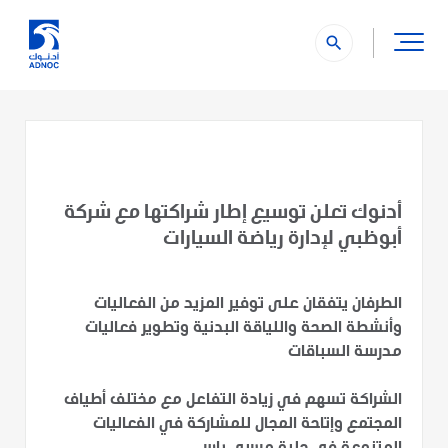
search
أدنوك تعلن توسيع إطار شراكتها مع شركة
أبوظبي لإدارة رياضة السيارات
الطرفان يتفقان على توفير المزيد من الفعاليات
وأنشطة الصحة واللياقة البدنية وتطوير فعاليات
مدرسة السباقات
الشراكة تسهم في زيادة التفاعل مع مختلف أطياف
المجتمع وإتاحة المجال للمشاركة في الفعاليات