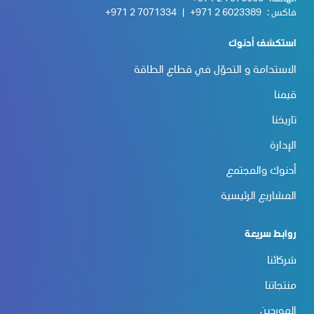
فاكس :
+971 2 6023389
|
+971 2 7071334
استكشف أدنوك
الاستدامة و التحوّل في قطاع الطاقة
قيمنا
تاريخنا
الإدارة
أدنوك والمجتمع
المشاريع الرئيسية
روابط سريعة
شركائنا
منتجاتنا
الموردين