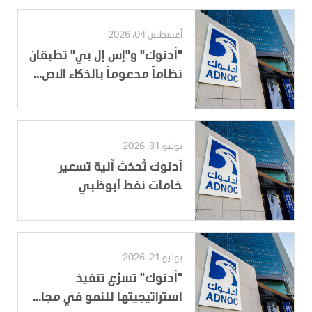
أغسطس 04, 2026
"أدنوك" و"إس إل بي" تطبقان
نظاماً مدعوماً بالذكاء الاص...
يوليو 31, 2026
أدنوك تُحدّث آلية تسعير
خامات نفط أبوظبي
يوليو 21, 2026
"أدنوك" تسرِّع تنفيذ
استراتيجيتها للنمو في مجا...