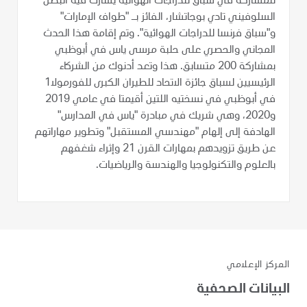
للمشاركة في سباق للدراجات الهوائية يشارك فيه البطل
السلوفيني تادي بوجاتشار، الفائز بـ "طواف الإمارات"
و"سباق فرنسا للدراجات الهوائية". وتم إقامة هذا الحدث
المجاني والحصري على حلبة مرسى ياس في أبوظبي
بمشاركة 200 متسابق. هذا وتعد أدنوك من الشركاء
الرئيسيين لسباق جائزة الاتحاد للطيران الكبرى للفورمولا1
في أبوظبي في نسختيه اللتين أقيمتا في عامي 2019
و2020، وهي شريك في مبادرة "ياس في المدارس"
الهادفة إلى إلهام "مهندسي المستقبل" وتطوير مهاراتهم
عن طريق تزويدهم بمهارات القرن 21 وإثراء شغفهم
بالعلوم والتكنولوجيا والهندسة والرياضيات.
المركز الإعلامي
البيانات الصحفية