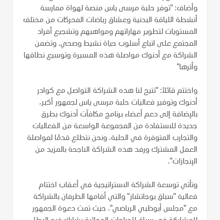
وأضاف: "توفر حلبة مرسى ياس منصة لهواة ممارسة
أنشطة اللياقة البدنية وعشاق رياضات المحركات من مختلف
المستويات لتطوير مهاراتهم ومواهبهم وتشجيع أفراد
المجتمع على اتباع أسلوب حياة نشيط وصحي. وتضمن
الشراكة مع أدنوك مواصلة هذه المسيرة وتوسيع نطاقها
وأثرها"
واختتم قائلاً: "تتيح لنا هذه الشراكة التواصل مع كوادر
أدنوك وتوفير فعاليات حلبة مرسى ياس لجمهور أكبر،
بالإضافة إلى دعم أعضاء برنامج مكافآت أدنوك بطرق
جديدة للاستفادة من المجموعة الواسعة من الفعاليات
والتجارب المتوفرة في الحلبة، ونحن نتطلع قدمًا لمواصلة
العمل المشترك ورفد هذه الشراكة الناجحة بالمزيد من
الإنجازات".
وتأتي توسعة الشراكة الاستراتيجية في أعقاب اختتام
فعالية "سباق بوجاتشار" والتي أقامها الطرفان بالشراكة
مع "مجلس أبوظبي الرياضي"، حيث تمت دعوة الجمهور