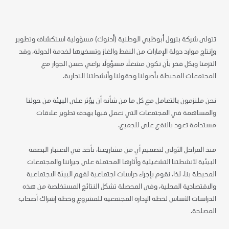
تتولى شركة بترول أبوظبي الوطنية (أدنوك) مسؤولية استكشاف وتطوير
وإنتاج موارد دولة الإمارات من النفط والغاز وتسخيرها لخدمة الدولة، وقد
التزمنا وبكل فخر بأن نكون مشغلًا مسؤولًا يراعي حسن الجوار مع
المجتمعات المحيطة بأصولنا وحقولنا وأنشطتنا التجارية.
نحن ملتزمون بالتعامل مع كل ما من شأنه أن يؤثر على البيئة من حولنا
والمساهمة في المجتمعات التي نعمل فيها بهدف تطوير علاقات
مستدامة تعود بالنفع على للجميع.
منذ المراحل الأولى لتصميم أي من مشاريعنا، نأخذ في الاعتبار البصمة
البيئية لأنشطتنا التشغيلية وآثارها المحتملة على جيراننا والمجتمعات
المحيطة بنا. لذا، نقوم بإجراء دراسات اجتماعية لفهم البيئة الاجتماعية
والاقتصادية المحلية، وفي المحصلة تشكل النتائج المستخلصة من هذه
الدراسات الأساس لخطة الإدارة المجتمعية للمشروع وخطة إشراك أصحاب
المصلحة.