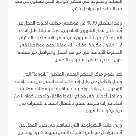
العملية وخصوصاً في تمكين كوادرنا الذين يعملون عن بُعد
من البقاء على تواصل دائم.
وقد استطاع 99% من موظفي مكاتب أدنوك العمل عن
بُعد على مدار الشهرين الماضيين، حيث سجلنا خلال هذه
الفترة أكثر من 30 مليون دقيقة من الاجتماعات المرئية و
1.2 مليون مكالمة، وذلك أثناء عملنا لدعم موظفينا في
الخطوط الأمامية في مواقع العمل والتواصل مع عملائنا
حول العالم وضمان استمرارية الأعمال.
كما يقوم مركز التحكم الرقمي المتطور "بانوراما" الذي
يعمل بالكامل من خلال إعدادات آمنة للعمل عن بُعد، بإتاحة
الوصول إلى بيانات وتحليلات مباشرة عبر مختلف مجالات
ومراحل أعمالنا في قطاع النفط والغاز، وتمكين كوادرنا من
اتخاذ قرارات سريعة تتعلق بالأعمال استجابة للتغيرات في
ديناميكيات الأسواق.
وإلى جانب التكنولوجيا التي تساهم في تعزيز العمل عن
بُعد، يواصل موظفو الشركة العمل بمرونة كبيرة ويبذلون