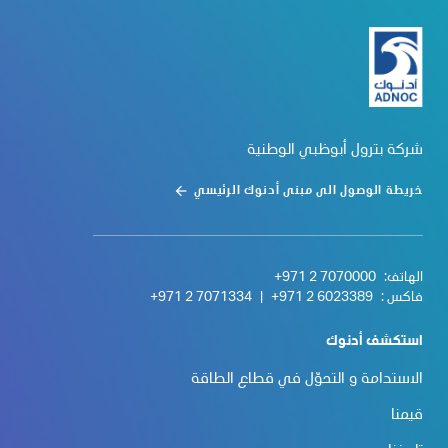
شركة بترول أبوظبي الوطنية
خريطة الوصول الى مبنى أدنوك الرئيسي
الهاتف:
+971 2 7070000
فاكس :
+971 2 6023389
|
+971 2 7071334
استكشف أدنوك
الاستدامة و التحوّل في قطاع الطاقة
قيمنا