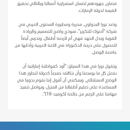
قصارى جهودهم لضمان استمرارية أعمالنا وبالتالي تحقيق
القيمة لدولة الإمارات.
وتعد نورا البدواوي، محررة ومطورة المحتوى العربي في
شركة "أدنوك للتكرير"، نموذج واضح للتصميم والإرادة
القوية وبذل الجهد فهي أم لأربعة أطفال، وتدرس أيضاً
للحصول على درجة الدكتوراة في اللغة العربية وآدابها من
جامعة الوصل.
وتقول نورا في هذا السياق: "أود كمواطنة إماراتية أن
نفعل كل ما بوسعنا وأن نتكاتف جميعاً كدولة لتجاوز هذا
الوضع الاستثنائي. ويمكنني أن أقول إننا نقوم بدورنا في
المساعدة على تعليم أطفالنا من المنزل، ونواصل تنفيذ
مهامنا على الرغم من جائحة (كوفيد-19)".