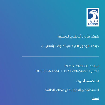
شركة بترول أبوظبي الوطنية
خريطة الوصول الى مبنى أدنوك الرئيسي
الهاتف:
+971 2 7070000
فاكس :
+971 2 6023389
|
+971 2 7071334
استكشف أدنوك
الاستدامة و التحوّل في قطاع الطاقة
قيمنا