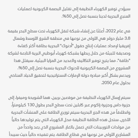
سيؤدي توفير الكهرباء النظيفة إلى تقليل البصمة الكربونية لعمليات
المنبع البحرية لدينا بنسبة تصل إلى 50%.
في عام 2022، أعلنَا عن إنشاء شبكة لنقل الكهرباء تحت سطح البحر بقيمة
3.8 مليار دولار هي الأولى من نوعها في منطقة الشرق الأوسط وشمال
إفريقيا لإمداد عمليات إنتاج حقول "أدنوك" البحرية بطاقة أكثر كفاءة
وصديقة للبيئة من خلال ربطها بشبكة كهرباء أبوظبي البرية التابعة لشركة
"طاقة"، مما يتيح توفير التكاليف والعديد من المزايا البيئية. سيقلل هذا
المشروع من البصمة الكربونية لأدنوك البحرية بنسبة تصل إلى 50%،
ويدعم بشكل أكبر مبادرة دولة الإمارات الاستراتيجية لتحقيق الحياد المناخي
بحلول عام 2050.
سيتم إرسال الكهرباء النظيفة من موقعين بريين، هما الشويحة وميفرا، إلى
جزيرة داس وجزيرة زاكوم عبر كابلين تحت سطح البحر بطول 130 كيلومتراً.
وانطلاقاً من هذه الجزر البحرية سيتم توزيع الطاقة على المنشآت البحرية
الأخرى. ستحل هذه الطاقة النظيفة محل الكهرباء التي يتم توليدها حالياً
من مولدات التوربينات التي تعمل بالغاز. المشروع الذي يعد واحداً من
المشاريع الأولى من نوعها في قطاع الطاقة، يتم تنفيذه حالياً حيث سيبدأ