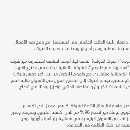
ية، وضمان تلبية الطلب العالمي في المستقبل مع دفع نمو الأعمال
ملياتنا المحلية وفتح أسواق وقطاعات جديدة لأدنوك.
دة" (أدنوك الدولية) التابعة لها، أبرمت اتفاقية استثمارية مع شركة
استحواذ عام طوعي"، الشركة الألمانية الرائدة في تصنيع المواد
نا الكيميائية ويتماشى مع طموحنا لنكون من بين أكبر خمس شركات
ن كوفسترو، تهدف أدنوك إلى الحضور القوي في الأسواق عالية النمو
الانبعاثات الكربون والاقتصاد الدائري، وتعزيز ريادتنا في قطاع
ذ على حصة 35% في منشأة إنتاج الهيدروجين واسعة النطاق التابعة لشركة إكسون موبيل في تكساس.
ويهدف هذا المشروع إلى إنتاج ما يصل إلى مليار قدم مكعب من الهيدروجين منخفض الكربون يوميًا، مع احتجاز 98% من ثاني أكسيد الكربون وتخزينه. ويعزز
 الزرقاء إلى الأسواق الرئيسية في شمال شرق آسيا وأوروبا. ومن