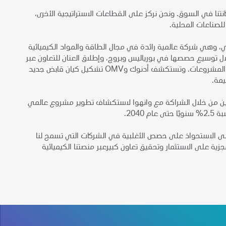
نا في السوق. ونحن نركز على القطاعات الاستراتيجية الأخرى،
للصناعات المحلية.
حصة 24.9% في شركة أو إم في إيه جي، وهي شركة عالمية رائدة في مجال الطاقة والمواد الكيميائية
ل توسيع حصصها في بورياليس وبروج، وإطلاق العنان للتعاون عبر
محفظتها. كما يعزز هذا التحرك الاستراتيجي مكانة أدنوك كمستثمر طويل الأجل يعزز نمو المشروعات. وتستكشف أدنوك وOMV تشكيل كيان قابض جديد
يمة.
ا في الصين من خلال الشراكة مع وانهوا لاستكشاف تطوير مشروع عالمي
204.
لى الاستحواذ على حصص الأغلبية في الشركات التي تسمح لنا
زية على الاستثمار وتحقيق تعاون كبيرعبر منصتنا الكيميائية