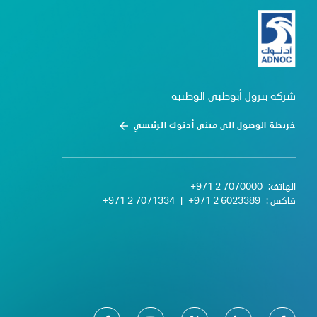
شركة بترول أبوظبي الوطنية
خريطة الوصول الى مبنى أدنوك الرئيسي
الهاتف:
+971 2 7070000
فاكس :
+971 2 6023389
|
+971 2 7071334