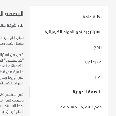
البصمة ال
نظرة عامة
بناء شركة عال
استراتيجية نمو المواد الكيميائية
يمثل التوسع ال
بشكل كبير. ونح
بروج
كجزء من استراتي
"كوفيسترو" الش
فرتيغلوب
الكيميائية الم
عالمية في قطاع
تعزيز
في أوروبا وخارج
المواد الكيميائ
البصمة الدولية
هذا الاستثمار د
دعم التنمية المستدامة
المتوقع أن يبدأ الإنتاج بحلول عام 2029، مما يضع الم