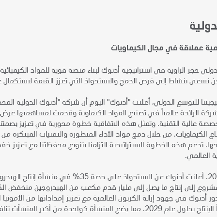
دولية
مية عملاقة في مجال الكيماويات
دولي حجر الزاوية في استراتيجية أدنوك لبناء منصة قوية للمواد الكيميائ
ن نسعى بنشاط إلى فرص الدمج والاستحواذ التي تعزز القيمة لاستكمال ع
جيتنا للتوسع الدولي، أعلنت "أدنوك" اليوم أن شركة "أدنوك الدولية المحدو
ركة الرائدة عالمياً في تصنيع المواد الكيماوية وقدمت لمساهميها عرض "
تخصصة عالية التقنية. وتمثل هذه الاتفاقية خطوة محورية في تعزيز بصمت
 الكيماويات. من خلال دمج مواد الأداء المتطورة والتقنيات المبتكرة م
ها. تدعم هذه الخطوة الاستراتيجية التزامنا بتنويع محفظتنا مع تعزيز خفض 
ية العالمي.
في سبتمبر 2024، أعلنت أدنوك عن الاستحوا
ور أدنوك في جهود إزالة الكربون العالمية مع تعزيز إمداداتها من الأمونيا
نشأة كواحدة من أكثر المنشآت تنافسية من حيث التكلفة في الصناعة.