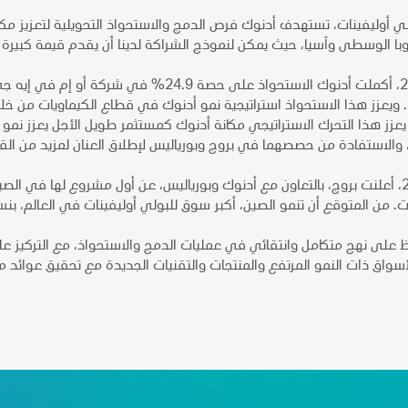
 أوليفينات، تستهدف أدنوك فرص الدمج والاستحواذ التحويلية لتعزيز مكانت
ا الوسطى وآسيا، حيث يمكن لنموذج الشراكة لدينا أن يقدم قيمة كبيرة 
في فبراير 2024، أكملت أدنوك الاستحواذ على 
 ويعزز هذا الاستحواذ استراتيجية نمو أدنوك في قطاع الكيماويات من خلا
، والاستفادة من حصصهما في بروج وبورياليس لإطلاق العنان لمزيد من الق
في يوليو 2024، أعلنت بروج، بالتعاون مع أدنوك وبورياليس، عن أول مشروع له
ن المتوقع أن تنمو الصين، أكبر سوق للبولي أوليفينات في العالم، بنسبة 2.5% سنويًا حتى عام 0
على نهج متكامل وانتقائي في عمليات الدمج والاستحواذ، مع التركيز ع
أسواق ذات النمو المرتفع والمنتجات والتقنيات الجديدة مع تحقيق عوائد مج