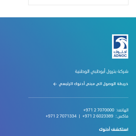
شركة بترول أبوظبي الوطنية
خريطة الوصول الى مبنى أدنوك الرئيسي
الهاتف:
+971 2 7070000
فاكس :
+971 2 6023389
|
+971 2 7071334
استكشف أدنوك