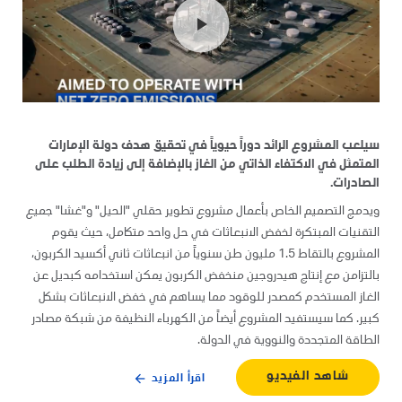
play_arrow
سيلعب المشروع الرائد دوراً حيوياً في تحقيق هدف دولة الإمارات
المتمثل في الاكتفاء الذاتي من الغاز بالإضافة إلى زيادة الطلب على
الصادرات.
ويدمج التصميم الخاص بأعمال مشروع تطوير حقلي "الحيل" و"غشا" جميع
التقنيات المبتكرة لخفض الانبعاثات في حل واحد متكامل، حيث يقوم
المشروع بالتقاط 1.5 مليون طن سنوياً من انبعاثات ثاني أكسيد الكربون،
بالتزامن مع إنتاج هيدروجين منخفض الكربون يمكن استخدامه كبديل عن
الغاز المستخدم كمصدر للوقود مما يساهم في خفض الانبعاثات بشكل
كبير. كما سيستفيد المشروع أيضاً من الكهرباء النظيفة من شبكة مصادر
الطاقة المتجددة والنووية في الدولة.
شاهد الفيديو
اقرأ المزيد