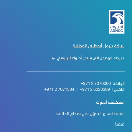
شركة بترول أبوظبي الوطنية
خريطة الوصول الى مبنى أدنوك الرئيسي
الهاتف:
+971 2 7070000
فاكس :
+971 2 6023389
|
+971 2 7071334
استكشف أدنوك
الاستدامة و التحوّل في قطاع الطاقة
قيمنا