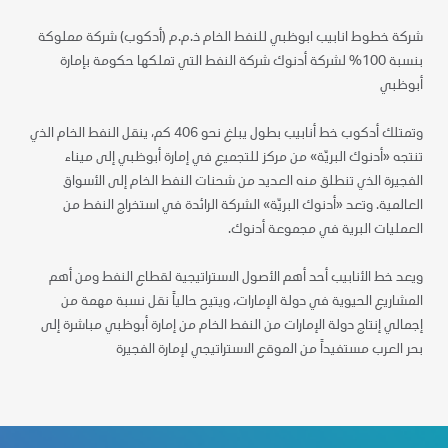
شركة خطوط انابيب ابوظبي للنفط الخام ذ.م.م (أدكوب) شركة مملوكة
بنسبة 100% لشركة أدنوك شركة النفط التي تملكها حكومة بإمارة
أبوظبي
وتمتلك أدكوب خط أنابيب بطول يبلغ نحو 406 كم، ينقل النفط الخام الذي
تنتجه «أدنوك البريّة» من مركز للتجميع في إمارة أبوظبي إلى ميناء
الفجيرة الذي تنطلق منه العديد من شحنات النفط الخام إلى الأسواق
العالمية. وتعد «أدنوك البريّة» الشركة الرائدة في استخراج النفط من
العمليات البرية في مجموعة أدنوك.
ويعد خط الأنابيب أحد أهم الأصول الاستراتيجية لقطاع النفط ومن أهم
المشاريع الحيوية في دولة الإمارات، ويتيح حالياً نقل نسبة مهمة من
إجمالي إنتاج دولة الإمارات من النفط الخام من إمارة أبوظبي مباشرة إلى
بحر العرب مستفيداً من الموقع الاستراتيجي لإمارة الفجيرة