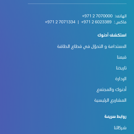
الهاتف:
+971 2 7070000
فاكس :
+971 2 6023389
|
+971 2 7071334
استكشف أدنوك
الاستدامة و التحوّل في قطاع الطاقة
قيمنا
تاريخنا
الإدارة
أدنوك والمجتمع
المشاريع الرئيسية
روابط سريعة
شركائنا