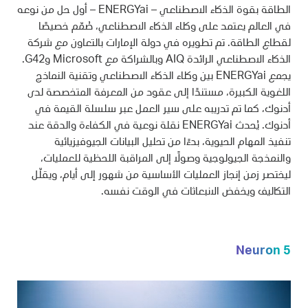
الطاقة بقوة الذكاء الاصطناعي – ENERGYai – أول حل من نوعه
في العالم يعتمد على وكلاء الذكاء الاصطناعي، صُمّم خصيصًا
لقطاع الطاقة. تم تطويره في دولة الإمارات بالتعاون مع شركة
الذكاء الاصطناعي الرائدة AIQ وبالشراكة مع Microsoft وG42.
يجمع ENERGYai بين وكلاء الذكاء الاصطناعي وتقنية النماذج
اللغوية الكبيرة، مستندًا إلى عقود من المعرفة المتخصصة لدى
أدنوك، كما تم تدريبه على سير العمل عبر سلسلة القيمة في
أدنوك. يُحدث ENERGYai نقلة نوعية في الكفاءة والدقة عند
تنفيذ المهام الحيوية، بدءًا من تحليل البيانات الجيوفيزيائية
والنمذجة الجيولوجية وصولًا إلى المراقبة اللحظية للعمليات،
ليختصر زمن إنجاز العمليات الأساسية من شهور إلى أيام، ويقلّل
التكاليف ويخفض الانبعاثات في الوقت نفسه.
Neuron 5