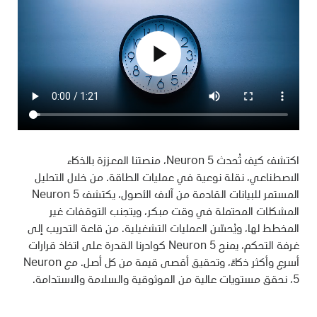
play_arrow
اكتشف كيف تُحدث Neuron 5، منصتنا المعززة بالذكاء
الاصطناعي، نقلة نوعية في عمليات الطاقة. من خلال التحليل
المستمر للبيانات القادمة من آلاف الأصول، يكتشف Neuron 5
المشكلات المحتملة في وقت مبكر، ويتجنب التوقفات غير
المخطط لها، ويُحسّن العمليات التشغيلية. من قاعة التدريب إلى
غرفة التحكم، يمنح Neuron 5 كوادرنا القدرة على اتخاذ قرارات
أسرع وأكثر ذكاءً، وتحقيق أقصى قيمة من كل أصل. مع Neuron
5، نحقق مستويات عالية من الموثوقية والسلامة والاستدامة.