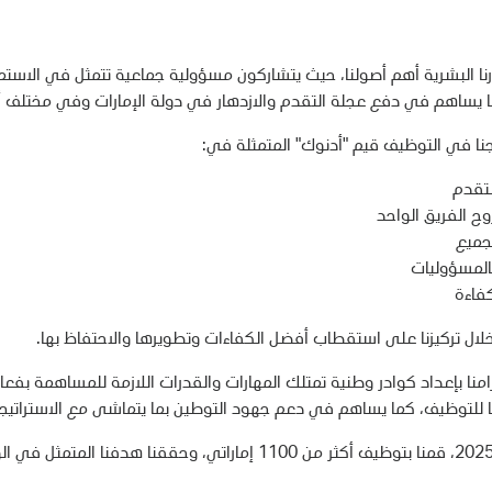
نا البشرية أهم أصولنا، حيث يتشاركون مسؤولية جماعية تتمثل في الاستمرا
ما يساهم في دفع عجلة التقدم والازدهار في دولة الإمارات وفي مختلف أنح
نا في التوظيف قيم "أدنوك" المتمثلة في:
لتقدم
وح الفريق الواحد
لجميع
 بالمسؤوليات
فاءة
ال تركيزنا على استقطاب أفضل الكفاءات وتطويرها والاحتفاظ بها.
زامنا بإعداد كوادر وطنية تمتلك المهارات والقدرات اللازمة للمساهمة بفعال
نا للتوظيف، كما يساهم في دعم جهود التوطين بما يتماشى مع الاستراتيجي