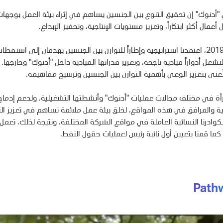
أدنوك" إن تحقيق التنوع بين الجنسين يساهم في إثراء بيئة العمل بوجها
أعمال أكثر ابتكاراً، وتعزيز مستويات الإنتاجية، وتحفيز الإبداع.
وفي عام 2019، اعتمدنا استراتيجية وإطاراً للتوازن بين الجنسين يهدفان إلى اس
شغل أدواراً قيادية ناجحة، وتعزيز قدراتها القيادية داخل "أدنوك" وخارجها.
ُعنى بتعزيز الوعي بأهمية التوازن بين الجنسين وترسيخ مفاهيمه.
أة في مختلف مجالات عمليات "أدنوك" وأنشطتها التشغيلية. ولدعم إدماج 
حتية والمرافق في هذه المواقع، لخلق بيئة عمل ملائمة تساهم في تعزيز الت
 كما قمنا بتعيين أول نائبة رئيس لعمليات حقول النفط.
Path