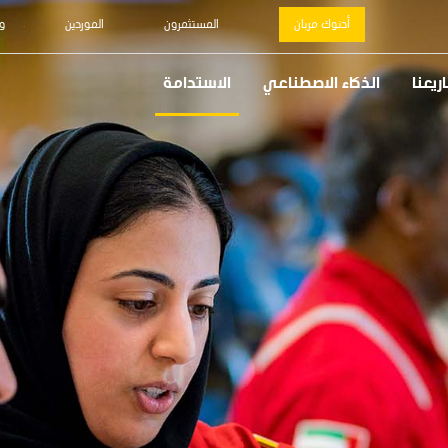
أدنوك مربان
المستثمرون
الموردين
و
يعنا
الذكاء الاصطناعي
الاستدامة