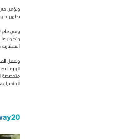
ونؤمن في "
تطوير حلول 
وتطويرها لت
استشارية ت
وتعمل المر
البنية الت
التشغيلية،
way20