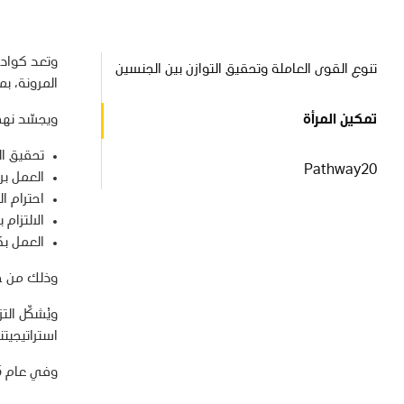
وتعد كوادر
تنوع القوى العاملة وتحقيق التوازن بين الجنسين
المرونة، ب
تمكين المرأة
ويجسّد نهج
تحقيق ا
Pathway20
العمل بر
احترام ا
الالتزام
العمل بك
وذلك من خل
ويُشكّل الت
استراتيجيت
وفي عام 2025، قمنا بتوظيف أكثر من 1100 إماراتي، وحققنا هدفنا المتمثل في الوصول بنسبة التوطين إلى 62.8% لعام 2025.