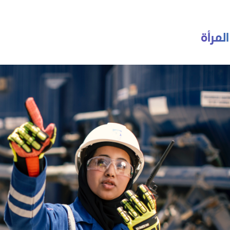
لمرأة