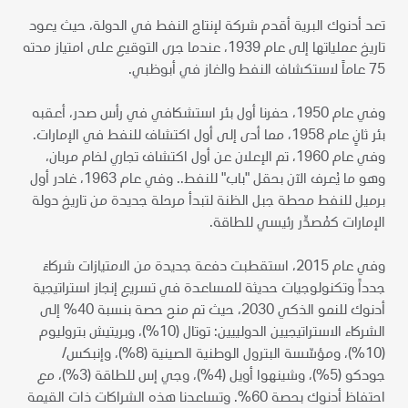
تعد أدنوك البرية أقدم شركة لإنتاج النفط في الدولة، حيث يعود
تاريخ عملياتها إلى عام 1939، عندما جرى التوقيع على امتياز مدته
75 عاماً لاستكشاف النفط والغاز في أبوظبي.
وفي عام 1950، حفرنا أول بئر استشكافي في رأس صدر، أعقبه
بئر ثانٍ عام 1958، مما أدى إلى أول اكتشاف للنفط في الإمارات.
وفي عام 1960، تم الإعلان عن أول اكتشاف تجاري لخام مربان،
وهو ما يُعرف الآن بحقل "باب" للنفط.. وفي عام 1963، غادر أول
برميل للنفط محطة جبل الظنة لتبدأ مرحلة جديدة من تاريخ دولة
الإمارات كمُصدِّر رئيسي للطاقة.
وفي عام 2015، استقطبت دفعة جديدة من الامتيازات شركاءَ
جدداً وتكنولوجيات حديثة للمساعدة في تسريع إنجاز استراتيجية
أدنوك للنمو الذكي 2030، حيث تم منح حصة بنسبة 40% إلى
الشركاء الاستراتيجيين الدولييين: توتال (10%)، وبريتيش بتروليوم
(10%)، ومؤسّسة البترول الوطنية الصينية (8%)، وإنبكس/
جودكو (5%)، وشينهوا أويل (4%)، وجي إس للطاقة (3%)، مع
احتفاظ أدنوك بحصة 60%. وتساعدنا هذه الشراكات ذات القيمة