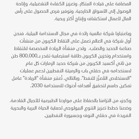
المضافة على قيادة الابتكار، وتعزيز الكفاءة التشغيلية، وإتاحة
الوصول إلى الأسواق الخارجية، وتوفير فرص الحصول على رأس
المال لأعمال استكشاف وإنتاج أكثر ربحية.
وباعتبارنا شركة عالمية رائدة في مجال الاستدامة البيئية، فنحن
أول شركة في العالم تعمل على التقاط الكربون من منشآت
صناعة الحديد والصلب. ولدى منشأة الريادة المخصصة لالتقاط
واستخدام وتخزين الكربون طاقة استيعابية تقدر بـ800,000 طن
من ثاني أكسيد الكربون من شركة حديد الإمارات كل عام
لاستخدامه في حقلي باب والرميثة النفطيين لدعم عمليات
"الاستخلاص المُعزّز للنفط". وبالتالي، تُعتبر منشأة "الريادة" عامل
تمكين حاسم لتحقيق أهداف أدنوك للاستدامة 2030.
وكجزء من التزامنا بالحفاظ على مواردنا الطبيعية للأجيال القادمة،
وضعنا خطط تعزيز التنوع البيولوجي لحماية الحياة البرية والبحرية
الفريدة في حقلي النوف وجسيورة النفطيين.