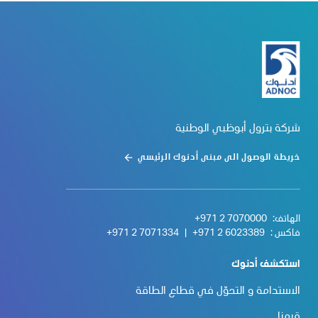
شركة بترول أبوظبي الوطنية
خريطة الوصول الى مبنى أدنوك الرئيسي
الهاتف:
+971 2 7070000
فاكس :
+971 2 6023389
|
+971 2 7071334
استكشف أدنوك
الاستدامة و التحوّل في قطاع الطاقة
قيمنا