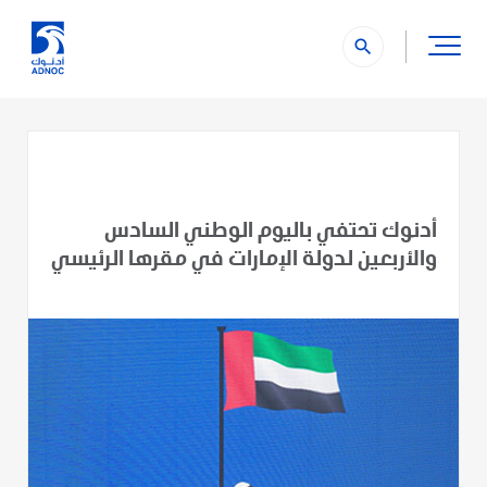
search
أدنوك تحتفي باليوم الوطني السادس
والأربعين لدولة الإمارات في مقرها الرئيسي