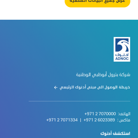
عرض جميع البيانات الصحفية
شركة بترول أبوظبي الوطنية
خريطة الوصول الى مبنى أدنوك الرئيسي
الهاتف:
+971 2 7070000
فاكس :
+971 2 6023389
|
+971 2 7071334
استكشف أدنوك