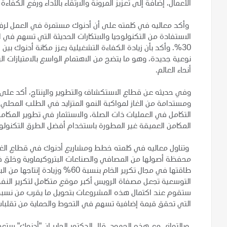
الأعمال، إضافة إلى تعزيز المرونة والارتقاء بالأداء ورفع الكفا
الاستفادة من التكنولوجيا والابتكارات الحديثة التي تسهم في 
30%. وأكد بأن زيادة الكفاءة التشغيلية يعزز مكانة أدنوك ب
أنحاء العالم.
وفي حديثه عن قطاع الاستكشاف والتطوير والإنتاج، أكد على أ
ومستدامة من الغاز لمواكبة النمو المتزايد في الطلب المحلي،
التكامل في العمليات ذات الصلة، والاستثمار في تطوير المكامن ا
المكامن العميقة غير المطورة باستخدام أفضل الطرق التكنولوج
وتناول معاليه في كلمته خطط ومشاريع أدنوك في قطاع الغاز 
محفظة أصولها من المصافي والصناعات البتروكيماوية وخلق ف
طاقتها في مجال تكرير الخام بنسبة
التوسعية تجعل مصفاة الرويس أكبر موقع متكامل لتكرير النفط
التي تحقق قيمة إضافية تسهم في التحوط والحماية من تقلبات
وبالتوازي مع هذه الجهود، قال الدكتور الجابر إن "أدنوك" ستع