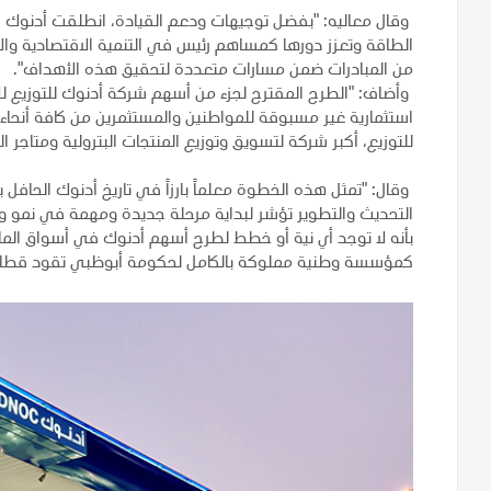
وقال معاليه: "بفضل توجيهات ودعم القيادة، انطلقت أدنوك 
الطاقة وتعزز دورها كمساهم رئيس في التنمية الاقتصادية وال
من المبادرات ضمن مسارات متعددة لتحقيق هذه الأهداف".
وأضاف: "الطرح المقترح لجزء من أسهم شركة أدنوك للتوزيع لل
استثمارية غير مسبوقة للمواطنين والمستثمرين من كافة أنحا
للتوزيع، أكبر شركة لتسويق وتوزيع المنتجات البترولية ومتاجر الب
وقال: "تمثل هذه الخطوة معلماً بارزاً في تاريخ أدنوك الحاف
التحديث والتطوير تؤشر لبداية مرحلة جديدة ومهمة في نمو وت
بأنه لا توجد أي نية أو خطط لطرح أسهم أدنوك في أسواق المال،
كمؤسسة وطنية مملوكة بالكامل لحكومة أبوظبي تقود قطاع الن