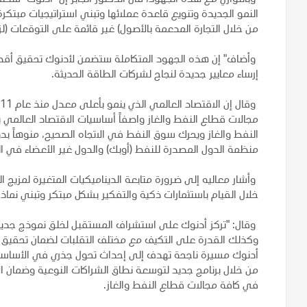
النمو الجديدة وتنويع قاعدة عملائها وتبني استراتيجيات مبتكر
من خلال التجارة المدعمة بالأصول) غير قائمة على التوقعات (لز
وأضاف" إن هذه الجهود المتكاملة ستضمن لأدنوك تحقيق أقص
إرساء معايير جديدة لنجاح لشركات الطاقة الحديثة.
مجالات قطاع النفط والغاز واصفاً أساسيات الاقتصاد العالمي ب
النفط والغاز ويحرك سوق النفط في الاتجاه الصحيح، منوهاً بدور
منظمة الدول المصدرة للنفط (أوبك) والدول غير الأعضاء في 
وأشار معاليه إلى ضرورة متابعة الديناميكيات المتغيرة لمزيج ا
خلال القيام باستثمارات ذكية والتفكير بشكل مبتكر وتبني نماذج
وقال: "تركز أدنوك على استشراف المستقبل لخلق نموذج جديد 
وكذلك القدرة على التكيف مع مختلف التقلبات لضمان تحقيق ا
أدنوك مسيرة ناجحة تهدف إلى إحداث تحول جذري في الأساسيات 
من خلال برنامج جديد لتوسعة نطاق الشراكات النوعية وضمان ا
في كافة مجالات قطاع النفط والغاز.