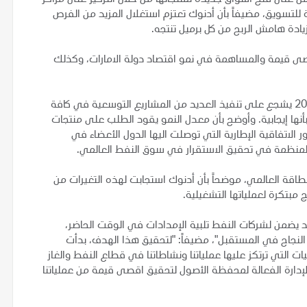
ة للتسويق، مضيفاً بأن أدنوك تعتزم استغلال المزيد من الفرص
يادة هامش الربح من كل برميل تنتجه.
ى قيمة والمساهمة في نمو اقتصاد دولة الامارات، وكذلك
وقال إن الاقتصاد العالمي الذي ينمو بأعلى معدل منذ عام 2011 يشجع على تنفيذ العديد من المشاريع التوسعية في كافة
أنها إيجابية. وأوضح بأن معدل النمو يقود الطلب على منتجات
 الاتفاقية الإطارية التي توصلت اليها الدول الأعضاء في
المنظمة في تحقيق الاستقرار في سوق النفط العالمي.
لطاقة العالمي، موضحاً بأن أدنوك استجابت لهذه التغيرات من
 مبتكرة لعملياتها التشغيلية.
يضمن لشركات النفط تلبية الإمدادات في الوقت الحاضر،
لنجاح في المستقبل"، مضيفاً: "لتحقيق هذا الهدف، بدأت
التي ترتكز عليها عملياتنا ونشاطاتنا في قطاع النفط والغاز
لإدارة الفعالة لمحفظة الأصول لتحقيق اقصى قيمة من عملياتنا