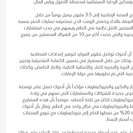
ءة وتمكين الإدارة الاستباقية لمحفظة الأصول ورأس المال.
وأكد معاليه في كلمته على أن أدنوك مستمرة في العمل لرفع السعة الإنتاجية إلى 3.5 مليون برميل يومياً من خلال
الارتقاء بالأداء وخفض الوقت الذي تستغرقه عمليات الحفر بنسبة
ين المنتجين الأقل تكلفة في العالم ويسهم في جذب استثمارات
نوعية جديدة، وهو ما يتضح من الاهتمام الواسع بالامتيازات البحرية والتي جذبت أكثر من 10 من الشركاء المحتملين من جميع
ن أدنوك تواصل تطوير الموارد لتوفير إمدادات اقتصادية
 وذلك من خلال الاستمرار في تحسين الكفاءة التشغيلية وتعزيز
لبرية والبحرية للغاز، والأغطية الغازية، والغاز الحامض، وكذلك
ية التي تم تطويرها في دولة الإمارات.
والتكرير والبتروكيماويات مؤكداً بأن أدنوك تعمل على توسعة
رص جديدة للشراكات والاستثمارات التي تسهم في زيادة
 60% وزيادة إنتاجها من البتروكيماويات لأكثر من ثلاثة أضعاف، موضحاً بأن هذه المشاريع
 والبتروكيماويات في مكان واحد في العالم. وقال بأن أدنوك
ستقوم عند اكتمال هذه المشروعات بتحويل ما يقرب من نسبة 20% من نفطها الخام إلى بتروكيماويات مع تنويع المنتجات
 أسعار النفط.
مل على فتح أسواق جديدة لمنتجاتها من خلال التركيز على مراكز