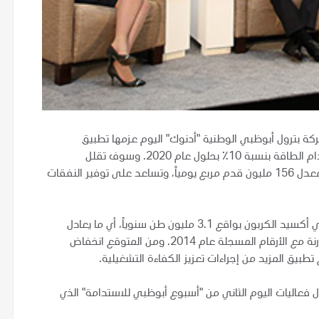
201: أعلنت شركة بترول أبوظبي الوطنية "أدنوك" اليوم عزمها تطبيق
مجموعة من الإجراءات التي ستسهم في تحسين كفاءة استخدام الطاقة بنسبة 10٪ بحلول عام 2020. وسوف تقلل
استراتيجية كفاءة استخدام الطاقة من استهلاك أدنوك للغاز بمعدل 156 مليون قدم مربع يومياً، وتساعد على توفير النفقات
وقد نجحت هذه المبادرات حتى الآن في خفض انبعاثات غاز ثاني أكسيد الكربون بواقع 3.1 مليون طن سنوياً، أي ما يعادل
الانبعاثات الناجمة عن 658,800 رحلة بالسيارة في العام، بالمقارنة مع الأرقام المسجلة عام 2014. ومن المتوقع انخفاض
تطبيق المزيد من إجراءات تعزيز الكفاءة التشغيلية.
 فعاليات اليوم الثاني من "أسبوع أبوظبي للاستدامة" الذي