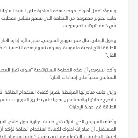
وسوف تعمل أدنوك بموجب هذه المبادرة على ترشيد استهلاك الط
جانب تطوير مجموعة من الأنظمة التي تسمح بقياس معدلات الاس
في كافة شركات المجموعة.
وحول الإعلان، قال عمر صوينع السويدي، مدير دائرة إدارة الغ
الطاقة نتائج نوعية ملموسة. وسوف تسهم هذه التحسينات في ت
الغاز."
وأكد السويدي أن هذه الخطوة الاستراتيجية "سوف تعزز الربحي
المتنامي محلياً على إمدادات الغاز."
وإلى جانب مبادراتها المرتبطة بتعزيز كفاءة استخدام الطاقة،
تشجيع عملائها والمتعاقدين معها على تطبيق التوجهات نفسها،
الطاقة في دولة الإمارات.
وأضاف السويدي الذي شارك في جلسة حوارية حول خفض الانبعاث
المستقبل، أن مبادرات أدنوك لكفاءة استخدام الطاقة تؤكد أن ال
اعتماد التطبيقات التكنولوجية التي تضمن كفاءة استخدام الط