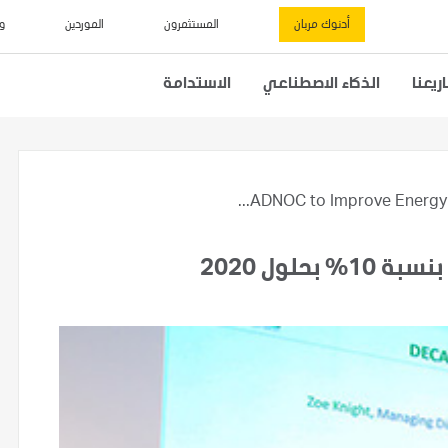
أدنوك مربان
المستثمرون
الموردين
و
يعنا
الذكاء الاصطناعي
الاستدامة
ADNOC to Improve Energy Eff
لول 2020