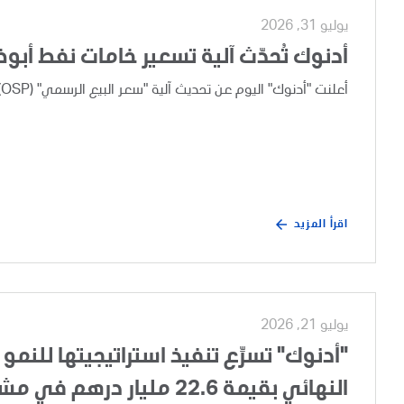
يوليو 31, 2026
أدنوك تُحدّث آلية تسعير خامات نفط أبو
أعلنت "أدنوك" اليوم عن تحديث آلية "سعر البيع الرسمي" (OSP) لخامات نفط أبوظبي، وذلك بعد إجراء مراجعة تجارية دورية.
اقرأ المزيد
يوليو 21, 2026
"أدنوك" تسرِّع تنفيذ استراتيجيتها للنمو 
النهائي بقيمة 22.6 مليار درهم في مشروع تطوير الغطاء الغازي لحقل أم الشيف