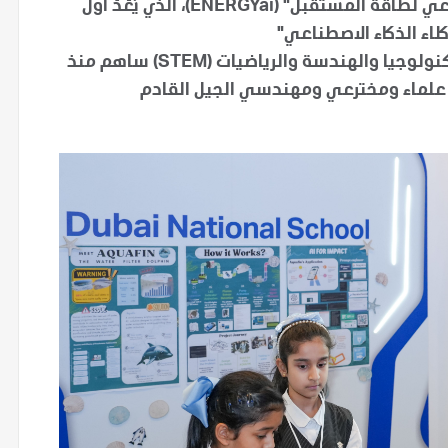
"أدنوك" و"إيه آي كيو" تستعرضان حل "ذكاء اصطناعي لطاقة المستقبل" (ENERGYai)، الذي يُعَدُّ أول
لاء الذكاء الاصطناعي"
برنامج "أدنوك" التعليمي في مجالات العلوم والتكنولوجيا والهندسة والرياضيات (STEM) ساهم منذ