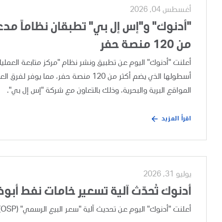
أغسطس 04, 2026
"أدنوك" و"إس إل بي" تطبقان نظاماً مدعوم
من 120 منصة حفر
أسطولها الذي يضم أكثر من 120 منصة حفر،
المواقع البرية والبحرية، وذلك بالتعاون مع شركة "إس إل بي".
اقرأ المزيد
يوليو 31, 2026
أدنوك تُحدّث آلية تسعير خامات نفط أبو
أعلنت "أدنوك" اليوم عن تحديث آلية "سعر البيع الرسمي" (OSP) لخامات نفط أبوظبي، وذلك بعد إجراء مراجعة تجارية دورية.