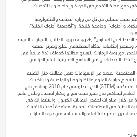
 في دفع عجلة التقدم في الدولة وإيجاد حلول للتحديات
 ضمت ممثلين عن كلٍ من وزارة الصناعة والتكنولوجيا
بكرة، و"أدنوك"، وجامعة خليفة، و"أكاديمية أدنوك الفنية"،
بيو".
 الاصطناعي للمدارس" جاء بهدف تزويد الطلاب بالمهارات اللازمة
وتسخير إمكانيات الذكاء الاصطناعي لخلق وتعزيز القيمة
حدي مع رؤية الإمارات لترسيخ مكانتها كدولة رائدة عالمياً في
ام 2031، وجهود الدولة لإدماج الذكاء الاصطناعي في المناهج التعليمية للعام الدراسي
ولية المجتمعية العديد من الإسهامات ضمن مجالات مثل التعليم
 لتشجيع دراسة العلوم والتكنولوجيا والهندسة والرياضيات
والبرمجيات الحديثة في مجالات الذكاء الاصطناعي والتكنولوجيا المتقدِّمة (STEM) الذي انطلق في عام 2018 وساهم في
ندسين الجيل القادم ليساهم في دفع عجلة نمو وازدهار اقتصاد وطني قائم
ة من خلال مبادرات لخفض انبعاثات الكربون، واستثمارات في
ية التحتية في المجتمعات المحلية، معتمدةً أحدث التقنيات
ادفة لتعزيز التنمية الشاملة والمستدامة في دولة الإمارات
تهى-