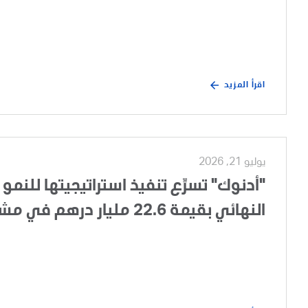
اقرأ المزيد
يوليو 21, 2026
"أدنوك" تسرِّع تنفيذ استراتيجيتها للنمو 
النهائي بقيمة 22.6 مليار درهم في مشروع تطوير الغطاء الغازي لحقل أم الشيف