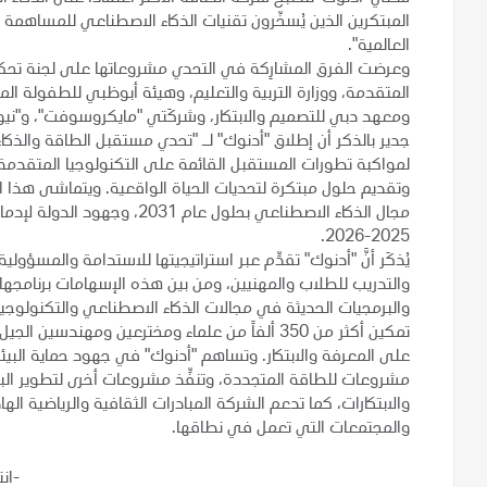
المبتكرين الذين يُسخّرون تقنيات الذكاء الاصطناعي للمساهمة
العالمية".
وعرضت الفرق المشارِكة في التحدي مشروعاتها على لجنة تحكيم
المتقدمة، ووزارة التربية والتعليم، وهيئة أبوظبي للطفولة الم
ومعهد دبي للتصميم والابتكار، وشركَتي "مايكروسوفت"، و"نيو
جدير بالذكر أن إطلاق "أدنوك" لـ "تحدي مستقبل الطاقة والذكاء
لمواكبة تطورات المستقبل القائمة على التكنولوجيا المتقدمة، 
وتقديم حلول مبتكرة لتحديات الحياة الواقعية. ويتماشى هذا الت
مجال الذكاء الاصطناعي بحلول ع
2025-2026.
يُذكَر أنَّ "أدنوك" تقدِّم عبر استراتيجيتها للاستدامة والمسؤ
والتدريب للطلاب والمهنيين، ومن بين هذه الإسهامات برنامجها
تمكين أكثر من 350 ألفاً من علماء ومخترعين ومه
على المعرفة والابتكار. وتساهم "أدنوك" في جهود حماية البيئ
مشروعات للطاقة المتجددة، وتنفِّذ مشروعات أخرى لتطوير البن
والابتكارات، كما تدعم الشركة المبادرات الثقافية والرياضية اله
والمجتمعات التي تعمل في نطاقها.
-ان