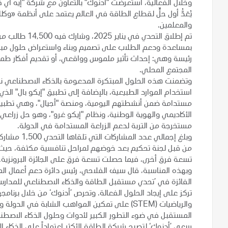
يُعَدُّ أول حلٍّ لقطاع الطاقة في العالم يعتمد على أنظمة «وكل
والمعلمين.
بمساعدة ودعم الطلاب على تصميم وبناء واستعراض حلول مبتكر
رئيسة وهي: إحداث تأثير ملموس وواقعي، أو تقديم أفكار طموح
المجتمع المحلي.
وتضمنت هذه الحلول المبتكرة المدعومة بالذكاء الاصطناعي نظاما
استخدام الموارد الطبيعية، بالإضافة إلى تطبيق "إيكو بال" ال
مستدامة ضمن أنشطتهم اليومية، ومنصة "أجيال"، وهي تطبيق 
الأكاديمي والهوية الوطنية، ونظام "إيكو غرو"، وهو حل زراع
مستخرجة من التربة لدعم الزراعة المستدامة في الدولة.
من قبل لجنة تحكيم بعد خوضهم لمراحل تنافسية مكثفة، حيث ف
تسعة فرق أخرى، فيما حصلت تسعة فرق على الجائزة البرونزية.
وبهذه المناسبة، قال سيف الفلاحي، رئيس دائرة دعم أعمال ال
الفائزة في ’تحدي مستقبل الطاقة والذكاء الاصطناعي للمدارس‘
تركز على إيجاد الحلول الفعالة. وتحرص ’أدنوك‘ من خلال برنام
والرياضيات (STEM) على تمكين المواهب الشابة في ا
المستقبل في ضوء التطور الكبير لأدوات وحلول الذكاء الاصطنا
سعي ’أدنوك‘ لتصبح شركة الطاقة الأكثر اعتماداً على الذكاء 