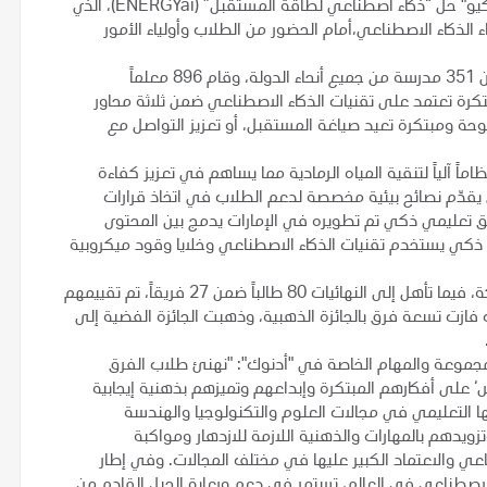
وخلال الفعالية، استعرضت "أدنوك" بالتعاون مع شركة "إيه آي كيو" حل “ذكاء اصطناعي لطاقة المستقبل” (ENERGYai)، الذي
اء الذكاء الاصطناعي،أمام الحضور من الطلاب وأولياء الأمور
تم إطلاق التحدي في يناير 2025، وشارك فيه 14,500 طالب من 351 مدرسة من جميع أنحاء الدولة، وقام 896 معلماً
ة تعتمد على تقنيات الذكاء الاصطناعي ضمن ثلاثة محاور
ة ومبتكرة تعيد صياغة المستقبل، أو تعزيز التواصل مع
ً آلياً لتنقية المياه الرمادية مما يساهم في تعزيز كفاءة
ذي يقدّم نصائح بيئية مخصصة لدعم الطلاب في اتخاذ قرارات
تعليمي ذكي تم تطويره في الإمارات يدمج بين المحتوى
ي ذكي يستخدم تقنيات الذكاء الاصطناعي وخلايا وقود ميكروبية
وبلغ إجمالي عدد المشاركات التي تلقاها التحدي 1,500 مشاركة، فيما تأهل إلى النهائيات 80 طالباً ضمن 27 فريقاً، تم تقييمهم
ازت تسعة فرق بالجائزة الذهبية، وذهبت الجائزة الفضية إلى
مجموعة والمهام الخاصة في "أدنوك": "نهنئ طلاب الفرق
 على أفكارهم المبتكرة وإبداعهم وتميزهم بذهنية إيجابية
جها التعليمي في مجالات العلوم والتكنولوجيا والهندسة
لدولة وتزويدهم بالمهارات والذهنية اللازمة للازدهار ومواكبة
عي والاعتماد الكبير عليها في مختلف المجالات. وفي إطار
الاصطناعي في العالم، تستمر في دعم ورعاية الجيل القادم من