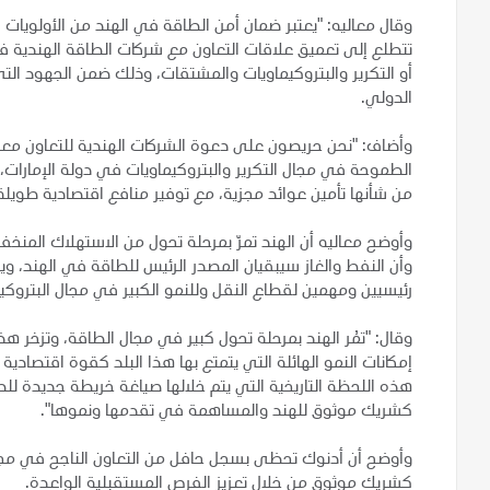
وقال معاليه: "يعتبر ضمان أمن الطاقة في الهند من الأولويات ا
تتطلع إلى تعميق علاقات التعاون مع شركات الطاقة الهندية 
أو التكرير والبتروكيماويات والمشتقات، وذلك ضمن الجهود ال
الدولي.
وأضاف: "نحن حريصون على دعوة الشركات الهندية للتعاون معن
الطموحة في مجال التكرير والبتروكيماويات في دولة الإمارا
من شأنها تأمين عوائد مجزية، مع توفير منافع اقتصادية طويلة ا
وأوضح معاليه أن الهند تمرّ بمرحلة تحول من الاستهلاك المنخفض
وأن النفط والغاز سيبقيان المصدر الرئيس للطاقة في الهند، وي
رئيسيين ومهمين لقطاع النقل وللنمو الكبير في مجال البتروكي
وقال: "تمُر الهند بمرحلة تحول كبير في مجال الطاقة، وتزخر هذ
إمكانات النمو الهائلة التي يتمتع بها هذا البلد كقوة اقتص
هذه اللحظة التاريخية التي يتم خلالها صياغة خريطة جديدة ل
كشريك موثوق للهند والمساهمة في تقدمها ونموها".
وأوضح أن أدنوك تحظى بسجل حافل من التعاون الناجح في مجال
كشريك موثوق من خلال تعزيز الفرص المستقبلية الواعدة.