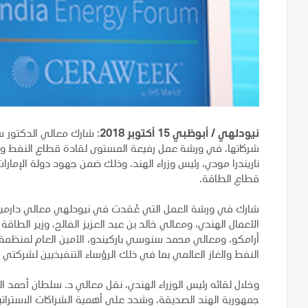
نيودلهي / أبوظبي 15 أكتوبر 2018
: شارك معالي الدكتور س
شركاتها، في ورشة عمل رفيعة المستوى لقادة قطاع النفط وال
ناريندرا مودي، رئيس وزراء الهند، وذلك ضمن جهود دولة الإما
قطاع الطاقة.
شارك في ورشة العمل التي عُقدت في نيودلهي معالي دارميندرا ب
الأعمال الهندي، ومعالي خالد بن عبد العزيز الفالح، وزير الطا
أرامكو، ومعالي محمد سنوسي باركيندو، الأمين العام لمنظمة
النفط والغاز العالمي بما في ذلك الرؤساء التنفيذيين لشركتي 
وخلال لقائه رئيس الوزراء الهندي، نقل معالي د. سلطان أحمد 
جمهورية الهند الصديقة، وشدد على أهمية الشراكات الاستراتيجي