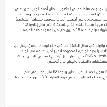
ارات والهند، سلّط معالي الدكتور سلطان أحمد الجابر الضوء على
أرامكو السعودية، وشركة النفط الهندية المحدودة، وشركة
المحدودة، والتي أصبحت أدنوك بموجبها مستثمراً استراتيجياً
في مجمع راتناجيري للتكرير والبتروكيماويات، حيث ستكون أدنوك مورداً رئيسياً للنفط الخام للمصفاة التي يبلغ إنتاجها 1.2
مليون برميل يومياً، والتي سيتم ربطها مباشرة بمصنع للبتروكيماويات تبلغ طاقته 18 مليون طن من المنتجات ذات القيمة
وأشار معاليه إلى نماذج أخرى لعلاقات التعاون بين دولة الإمارات والهند في مجال الطاقة، بما في ذلك توريد 6 ملايين برميل من
الاستراتيجية الهندية المحدودة لتعزيز أمن الطاقة في الهند،
وكذلك مشاركة ائتلاف من شركات النفط والغاز الهندية تقوده ONG Videsh في امتياز حقل "زاكوم السفلي" البحري، وذلك
تكشاف والتطوير والإنتاج في أبوظبي.
وتعد الهند واحدة من أكبر الشركاء التجاريين لدولة الإمارات، حيث سجل حجم التبادل التجاري بينهما 53 مليار دولار في عام
2017، كما تعتبر دولة الإمارات ثالث أكبر شريك تجاري للهند. ويبلغ عدد الجالية الهندية في دولة الإمارات 3.3 مليون نسمة، مما