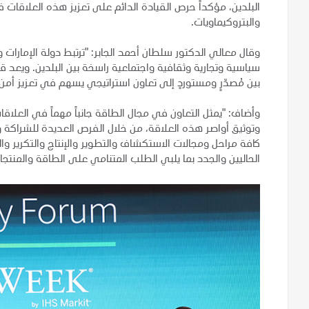
البلدين، مؤكداً حرص القيادة الدائم على تعزيز هذه العلاقات ف
والبتروكيماويات.
وقال معالي الدكتور سلطان أحمد الجابر: "ترتبط دولة الإمارات
سياسية وتجارية وثقافية واجتماعية راسخة بين البلدين. ويعد ق
بين مُصدّرٍ ومستوردٍ إلى تعاون استراتيجي يسهم في تعزيز أمن 
وأضاف: "يمثل التعاون في مجال الطاقة جانباً مهماً في العلاق
وتوثيق أواصر هذه العلاقة، من خلال الفرص العديدة للشراكة و
كافة مراحل ومجالات الاستكشاف والتطوير والإنتاج والتكرير وال
الحاليين والجدد بما يلبي الطلب المتنامي على الطاقة والمنتجا