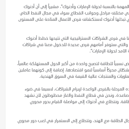
لمهمة بالنسبة لدولة الإمارات وأدنوك"، مشيراً إلى أن أدنوك
في مختلف مراحل وجوانب القطاع سواء في مجال النفط الخام،
تي تبذلها أدنوك لاستكشاف فرص الأعمال المتاحة على المستوى
ا في فرص الشراكات الاستراتيجية التي تتيحها خطط أدنوك
ت، والتي ستوفر أمامهم فرص عديدة للدخول معنا في شراكات
لأمد لدولة الإمارات".
 نسبياً للطاقة لتصبح واحدة من أكبر الدول المستهلكة عالمياً،
شكلان محركاً أساسياً لنمو اقتصادها، إضافة إلى كونهما عاملين
ماويات والمنتجات عالية القيمة في السوق الهندية.
ه المرحلة بالفرص الواعدة لإبرام الشراكات، لاسيما في ضوء
ادية صاعدة. ونحن في قطاع النفط والغاز محظوظون لأن نشهد
لطاقة. ونتطلع في أدنوك إلى مواصلة القيام بدور محوري
 الطاقة مع الهند، وتتطلع إلى الاستمرار في لعب دور محوري