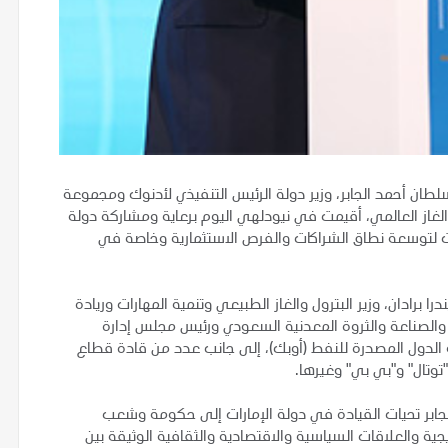
لطان أحمد الجابر، وزير دولة الرئيس التنفيذي لأدنوك ومجموعة
غاز العالمي، أقيمت في نيودلهي اليوم برعاية ومشاركة دولة
رات لتوسعة نطاق الشراكات والفرص الاستثمارية وخاصة في
رادان، وزير البترول والغاز الطبيعي وتنمية المهارات وريادة
قة والصناعة والثروة المعدنية السعودي ورئيس مجلس إدارة
 الدول المصدرة للنفط (أوبك)، إلى جانب عدد من قادة قطاع
"توتال" و"بي بي" وغيرها.
الجابر تحيات القيادة في دولة الإمارات إلى حكومة وشعب
ة والعلاقات السياسية والاقتصادية والثقافية الوثيقة بين