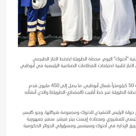
ية "أدنوك" اليوم، محطة الطويلة لضغط الغاز الطبيعي
لغاز لتلبية احتياجات القطاعات الصناعية الرئيسية في أبوظبي
وتستخدم محطة الطويلة لضغط الغاز، والتي تقع على مسافة 50 كيلومتراً شمال أبوظبي، ما يصل إلى 450 مليون قدم
حطة الطويلة عبر خط أنابيب (المقطع-الطويلة) والذي أنشأته
 دولة الرئيس التنفيذي لأدنوك ومجموعة شركاتها، وجو كايسر،
رئيسي للمشروع، وسعادة إرنست بيتر فيشر، سفير جمهورية
اء فريق الإدارة في أدنوك وسيمنس ومسؤولي الدوائر الحكومية