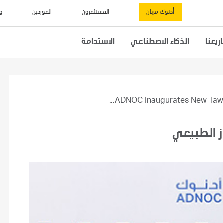
أدنوك مربان
المستثمرون
الموردين
و
يعنا
الذكاء الاصطناعي
الاستدامة
ADNOC Inaugurates New Tawee
ز الطبيعي