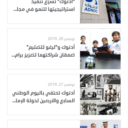
"أدنوك" تسرِّع تنفيذ
استراتيجيتها للنمو في مجا...
نوفمبر 28, 2018
أدنوك و"ليغو للتعليم"
تعمقان شراكتهما لتعزيز برام...
نوفمبر 27, 2018
أدنوك تحتفي باليوم الوطني
السابع والأربعين لدولة الإما...