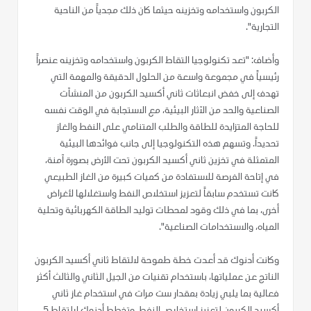
الكربون واستخدامه وتخزينه حيثما كان ذلك مجدياً من الناحية
التجارية".
وأضاف: "تعد تكنولوجيا التقاط الكربون واستخدامه وتخزينه عنصراً
رئيسياً في مجموعة واسعة من الحلول الدقيقة والمهمة التي
تهدف إلى خفض انبعاثات ثاني أكسيد الكربون من المنشآت
الصناعية والحد من الآثار البيئية، مع الاستجابة في الوقت نفسه
للحاجة المتزايدة للطاقة والطلب المتنامي على النفط والغاز
تحديداً. وتسهم هذه التكنولوجيا إلى جانب فوائدها البيئية
المتمثلة في تخزين ثاني أكسيد الكربون تحت الأرض بصورة آمنة،
في إتاحة الفرصة للاستفادة من كميات كبيرة من الغاز الطبيعي
كانت تستخدم سابقاً لتعزيز استخلاص النفط واستغلالها لأغراض
أخرى، بما في ذلك وقود لمحطات توليد الطاقة الكهربائية وتحلية
المياه، والاستخدامات الصناعية".
وكانت أدنوك قد أعدت خطة طموحة لالتقاط ثاني أكسيد الكربون
الناتج عن عملياتها، باستخدام تقنيات من الجيل الثاني والثالث أكثر
فعالية بما يلبي زيادة بمقدار ست مرات في استخدام غاز ثاني