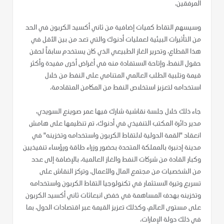
المرفقين.
وسيسهم التقاط كميات إضافية من ثاني أكسيد الكربون في الحد
من التأثيرات البيئية لعمليات أدنوك والتي تعد من بين الأقل في
هذا القطاع، وتحرير الغاز الطبيعي الذي كان يستخدم سابقاً لحقن
حقول النفط، وإتاحة الاستفادة منه في أغراض أخرى مفيدة وأكثر
قيمة وتلبية الطلب العالمي المتنامي على النفط من خلال
استخدامه لتعزيز استخلاص النفط من المكامن المتقادمة.
جاء ذلك خلال جلسة نقاشية شارك فيها عمر صوينع السويدي،
مدير دائرة المكتب التنفيذي في أدنوك، تم تنظيمها على هامش
انعقاد "القمة الدولية لالتقاط الكربون واستخدامه وتخزينه" في
مدينة إدنبرة بالمملكة المتحدة بحضور وزراء طاقة ورؤساء تنفيذيين
وكبار القادة من شركات النفط والغاز العالمية، بالإضافة إلى عدد
من الشخصيات من مجتمع المال والأعمال. وتركز النقاش على
تسريع وتيرة الاستثمار في تكنولوجيا التقاط الكربون واستخدامه
وتخزينه بهدف المساهمة في خفض انبعاثات ثاني أكسيد الكربون
على مستوى العالم، وكذلك تعزيز القيمة عبر اقتصادات الدول، بما
في ذلك دولة الإمارات.