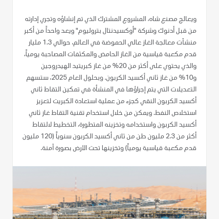
ويعالج مصنع شاه، المشروع المشترك الذي تم إنشاؤه وتجري إدارته
من قبل أدنوك وشركة "أوكسيدنتال بتروليوم" ويعد واحداً من أكبر
منشآت معالجة الغاز عالي الحموضة في العالم، حوالي 1.3 مليار
قدم مكعبة قياسية من الغاز الحامض والمكثفات المصاحبة يومياً،
والذي يحتوي على أكثر من 20% من غاز كبريتيد الهيدروجين
و10% من غاز ثاني أكسيد الكربون. وبحلول العام 2025، ستسهم
التعديلات التي يتم إجراؤها في المنشأة في تمكين التقاط ثاني
أكسيد الكربون النقي كجزء من عملية استعادة الكبريت لتعزيز
استخلاص النفط. ويمكن من خلال استخدام تقنية التقاط غاز ثاني
أكسيد الكربون واستخدامه وتخزينه المتطورة، التخطيط لالتقاط
أكثر من 2.3 مليون طن من ثاني أكسيد الكربون سنوياً (120 مليون
قدم مكعبة قياسية يومياً) وتخزينها تحت الأرض بصورة آمنة.