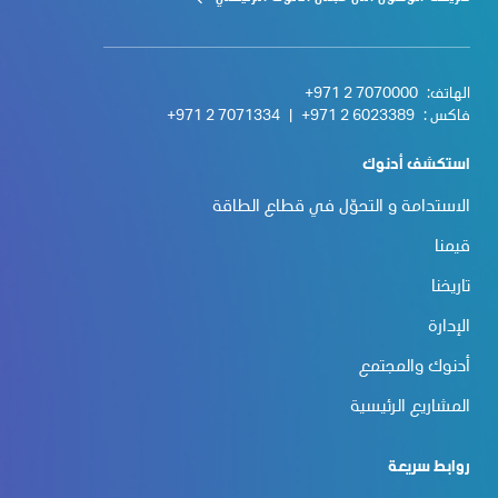
الهاتف:
+971 2 7070000
فاكس :
+971 2 6023389
|
+971 2 7071334
استكشف أدنوك
الاستدامة و التحوّل في قطاع الطاقة
قيمنا
تاريخنا
الإدارة
أدنوك والمجتمع
المشاريع الرئيسية
روابط سريعة