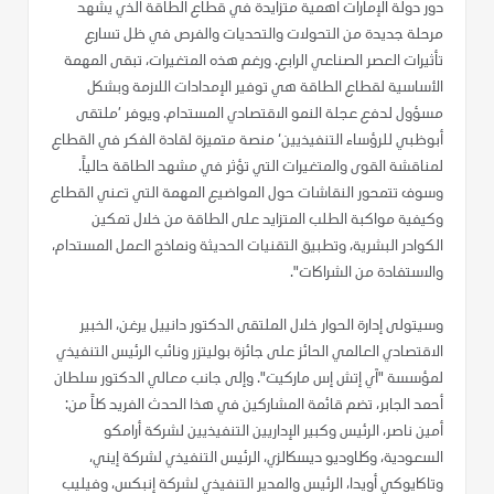
دور دولة الإمارات أهمية متزايدة في قطاع الطاقة الذي يشهد
مرحلة جديدة من التحولات والتحديات والفرص في ظل تسارع
تأثيرات العصر الصناعي الرابع. ورغم هذه المتغيرات، تبقى المهمة
الأساسية لقطاع الطاقة هي توفير الإمدادات اللازمة وبشكل
مسؤول لدفع عجلة النمو الاقتصادي المستدام. ويوفر ’ملتقى
أبوظبي للرؤساء التنفيذيين‘ منصة متميزة لقادة الفكر في القطاع
لمناقشة القوى والمتغيرات التي تؤثر في مشهد الطاقة حالياً.
وسوف تتمحور النقاشات حول المواضيع المهمة التي تعني القطاع
وكيفية مواكبة الطلب المتزايد على الطاقة من خلال تمكين
الكوادر البشرية، وتطبيق التقنيات الحديثة ونماذج العمل المستدام،
والاستفادة من الشراكات".
وسيتولى إدارة الحوار خلال الملتقى الدكتور دانييل يرغن، الخبير
الاقتصادي العالمي الحائز على جائزة بوليتزر ونائب الرئيس التنفيذي
لمؤسسة "آي إتش إس ماركيت". وإلى جانب معالي الدكتور سلطان
أحمد الجابر، تضم قائمة المشاركين في هذا الحدث الفريد كلاً من:
أمين ناصر، الرئيس وكبير الإداريين التنفيذيين لشركة أرامكو
السعودية، وكلاوديو ديسكالزي، الرئيس التنفيذي لشركة إيني،
وتاكايوكي أويدا، الرئيس والمدير التنفيذي لشركة إنبكس، وفيليب