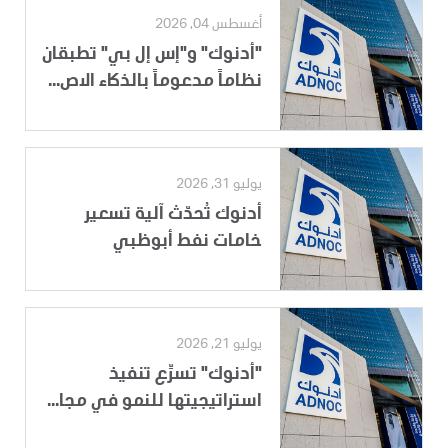
أغسطس 04, 2026
"أدنوك" و"إس إل بي" تطبقان
نظاماً مدعوماً بالذكاء الاص...
يوليو 31, 2026
أدنوك تُحدّث آلية تسعير
خامات نفط أبوظبي
يوليو 21, 2026
"أدنوك" تسرِّع تنفيذ
استراتيجيتها للنمو في مجا...