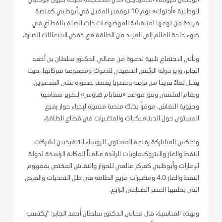
الوطنية «أدنوك» يوم 10 نوفمبر المقبل في أبوظبي كمنصة
فريدة من نوعها لمناقشة الموضوعات ذات الصلة بالقطاع في
ضوء حاجة العالم إلى المزيد من الطاقة مع خفض الانبعاثات الضارة.
ويأتي الاجتماع تلبية لدعوة من معالي الدكتور سلطان بن أحمد
الجابر، وزير دولة الرئيس التنفيذي لأدنوك ومجموعة شركاتها، حيث
يمثل لقاءً فريداً من نوعه وحصرياً يقتصر حضوره على المدعوين.
ويقام الملتقى وفق قواعد «تشاتام هاوس» لتعزيز شفافية
وحيوية النقاش، موفراً بذلك منصة متميزة لإجراء حوار رفيع
المستوى حول الديناميكيات والمتغيرات في قطاع الطاقة.
وتعكس المشاركة رفيعة المستوى للرؤساء التنفيذيين لشركات
النفط والغاز والبتروكيماويات الرائدة عالمياً المكانة الراسخة لدولة
الإمارات وأبوظبي كمركز عالمي للحوار والنقاش المختص بمفهوم
النفط والغاز 4.0 ومتغيرات مزيج الطاقة في ظل التحديات والفرص
التي يخلقها العصر الصناعي الرابع.
وبهذه المناسبة، قال معالي الدكتور سلطان أحمد الجابر: "يكتسب