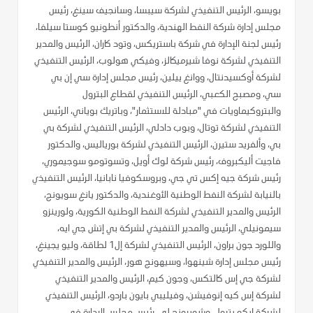
بويسو، الرئيس التنفيذي لشركة سيبسا، وسانجيف سينغ، رئيس
مجلس إدارة شركة النفط الهندية، والدكتور أنطونيو كوستا سيلفا،
رئيس لجنة الإدارة في شركة باستريكس، وتود كاران، الرئيس والمدير
التنفيذي لشركة نوفا شيرميكالز، وفيكي هولوب، الرئيس التنفيذي
لشركة أوكسيدنتال، ووانغ ييلين، رئيس مجلس إدارة سي إن بي
سي، ومصبح الكعبي، الرئيس التنفيذي لقطاع البترول
والبتروكيماويات في "مبادلة للاستثمار"، وباتريك بوياني، الرئيس
التنفيذي لشركة توتال، وبوب دادلي، الرئيس التنفيذي لشركة بي
بي، وألفريد ستيرن، الرئيس التنفيذي لشركة بورياليس، والدكتور
فاجيت أليكبروف، رئيس شركة لوك أويل، وتسوتومو سوجيموري،
رئيس شركة جيه إكس تي جي، وبروسكوفيا نابانيا، الرئيس التنفيذي
بالنيابة لشركة النفط الوطنية الأوغندية، والدكتور يانغ سويونج،
الرئيس والمدير التنفيذي لشركة النفط الوطنية الكورية، ولورينزو
سيمونيلي، الرئيس والمدير التنفيذي لشركة بي إتش جي ايه،
واللورد جون براون، الرئيس التنفيذي لشركة إل1 لطاقة، وليو يجينغ،
رئيس مجلس إدارة شينهوا، وسيهونج هور، الرئيس والمدير التنفيذي
لشركة جي إس كالتكس، وجون كيم، الرئيس والمدير التنفيذي
لشركة إس كيه إنوفيشن، وفيليبي بايون باردو، الرئيس التنفيذي
لشركة إيكو بترول، وشويرونج لي، رئيس مجلس الإدارة في