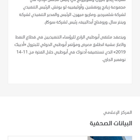
مجموعة زيانج رونقشين، وأوليفييه لو بوتش، الرئيس التنفيذي
لشركة شلمبرجير، وماريو ميهرن، الرئيس والمدير التنفيذي لشركة
وينتر سال، وروفناج أبدالييف، رئيس لشركة سوكار.
وينعقد ملتقى أبوظبي الرابع للرؤساء التنفيذيين في قطاع النفط
والغاز عشية انطلاق معرض ومؤتمر أبوظبي الدولي للبترول «أديبك
2019» الذي تستضيفه أدنوك في أبوظبي خلال الفترة من 11-14
نوفمبر الجاري.
المركز الإعلامي
البيانات الصحفية