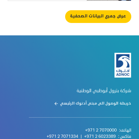
عرض جميع البيانات الصحفية
شركة بترول أبوظبي الوطنية
خريطة الوصول الى مبنى أدنوك الرئيسي
الهاتف:
+971 2 7070000
فاكس :
+971 2 6023389
|
+971 2 7071334