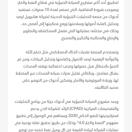
لتطبيق أحد أكبر مشاريع الصيانة التنبؤية في قطاع النفط والغاز.
وبموجب شروط الاتفاقية، التي تستمر لمدة 10 سنوات، تستفيد
أدنوك من منصة التحليلات التنبؤية الحديثة لشركة هانيويل لرصد
وتحليل كفاءة أصولها وسلامتها ورفع فعاليتها إلى أقصى حد،
وذلك في مختلف عملياتها التي تشمل الاستكشاف والتطوير
والإنتاج والمعالجة والتكرير والتصنيع.
وتستخدم المنصة تقنيات الذكاء الاصطناعي مثل تعلم الآلة
والتوأمة الرقمية لرصد الأصول وكفاءتها وتحليل البيانات، ومن ثم
التنبؤ بالاعطال قبل حصولها وتجنب احتمالية توقف المعدات
بشكل مفاجئ ، وبالتالي تقليل فترات صيانة المعدات غير المخطط
لها، وزيادة الموثوقية والأمان وتمكين أدنوك من التوفير على
صعيد التكاليف.
ويعد مشروع الصيانة التنبؤية في أدنوك جزءًا من برنامج التحليلات
والتشخيصات المركزية (CPAD) الرائد للشركة الذي يدعم
استراتيجيتها للنمو الذكي 2030 ويساهم في الوصول إلى تطبيق
مفهوم "النفط والغاز 4.0"، وذلك عن طريق تحقيق نقلة نوعية في
عمليات الشركة لزيادة القيمة من كل برميل نفط تنتجه مع توفير