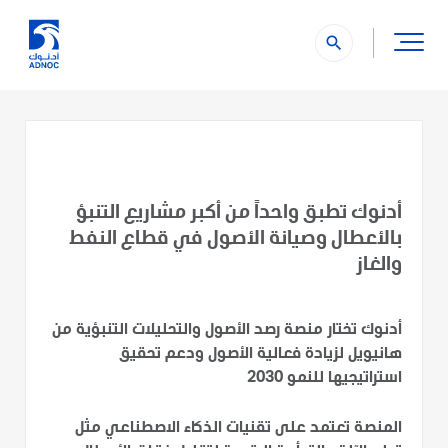
search
أدنوك تطبق واحداً من أكبر مشاريع التنبؤ
بالأعطال وصيانة الأصول في قطاع النفط
والغاز
أدنوك تختار منصة رصد الأصول والتحليلات التنبؤية من
هانيويل لزيادة فعالية الأصول ودعم تحقيق
استراتيجيها للنمو 2030
المنصة تعتمد على تقنيات الذكاء الاصطناعي مثل