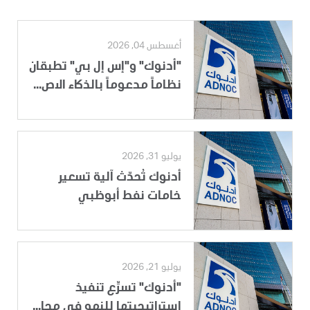
أغسطس 04, 2026
"أدنوك" و"إس إل بي" تطبقان
نظاماً مدعوماً بالذكاء الاص...
يوليو 31, 2026
أدنوك تُحدّث آلية تسعير
خامات نفط أبوظبي
يوليو 21, 2026
"أدنوك" تسرِّع تنفيذ
استراتيجيتها للنمو في مجا...