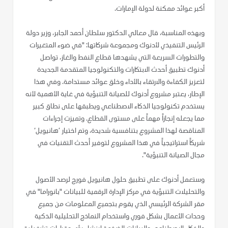
أكبر عوائد ممكنة لدولة الإمارات.
وبهذه المناسبة، قال معالي الدكتور سلطان أحمد الجابر، وزير دولة
الرئيس التنفيذي لأدنوك ومجموعة شركاتها: "في ضوء المتغيرات
والتطورات السريعة التي يشهدها قطاع النفط والغاز، تواصل
أدنوك تطبيق أحدث الابتكارات والتكنولوجيا المتقدمة الجديدة
لتعزيز الكفاءة والارتقاء بالأداء وخلق عوائد مستدامة. وفي هذا
الإطار، يعتبر مشروع أدنوك للصيانة التنبؤية في غاية الأهمية لأنه
يستخدم تكنولوجيا الذكاء الاصطناعي ويطبقها على نطاق كبير
مما يجعله إنجازاً مهماً على مستوى القطاع. وتميزت إجراءات
المناقصة لهذا المشروع بتنافسية شديدة، وتم اختيار ’هانيويل‘
شريكاً استراتيجياً في هذا المشروع لتوفير أحدث التقنيات في
مجال الصيانة التنبؤية".
وستعمل أدنوك على تطبيق حلول هانيويل فورج لرصد الأصول
والتحليلات التنبؤية في مركز الإدارة الرقمية للبيانات "بانوراما" في
مقر الشركة الرئيسي الذي يقوم بتجميع المعلومات من جميع
وحدات الأعمال بشكل فوري واستخدام النماذج التحليلية الذكية