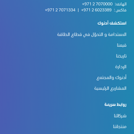
الهاتف:
+971 2 7070000
فاكس :
+971 2 6023389
|
+971 2 7071334
استكشف أدنوك
الاستدامة و التحوّل في قطاع الطاقة
قيمنا
تاريخنا
الإدارة
أدنوك والمجتمع
المشاريع الرئيسية
روابط سريعة
شركائنا
منتجاتنا