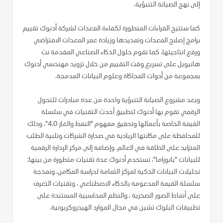
إلى نهج الصيانة التنبؤية.
كما ستتيح القراءات المتطورة لكفاءة المعدات لشركة أدنوك تقييم
برامج إصلاح المعدات وتمديدها وزيادة عمر المعدات الافتراضي
ورفع انتاجيتها. كما تقوم حلول الذكاء الصناعي المقدمة نت
هانيويل على تسريع وقت التقييم من خلال تزويد مهندسي أدنوك
بمجموعة من أدوات المحاكاة وعلوم البيانات المدمجة.
ويعد مشروع الصيانة التنبؤية واحدة من عدة مبادرات للتحول
الرقمي تقوم بها أدنوك لتطبيق أحدث التقنيات في سلسلة
القيمة الخاصة بأعمالها وتحقيق مفهوم "النفط والغاز 4.0"، وذلك
للمحافظة على مكانتها الريادية في صدارة الشركات وتلبية الطلب
المتزايد على الطاقة في العالم. وإضافة إلى مركز الإدارة الرقمية
للبيانات "بانوراما"، تستخدم أدنوك عدة تقنيات متطورة من بينها:
تحليلات البيانات الذكية لمركز الثمامة لدراسة المكامن، ونمذجة
سلسلة القيمة المدعومة بالذكاء الاصطناعي ، وتقنيات التعرف
على أنماط الصور الصخرية ، والنظم المحاسبية المستندة على
تطبيقات البلوك تشين في مجال الموارد الهيدروكربونية.