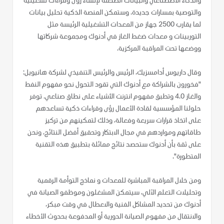
والذكاء الاصطناعي والبيانات الضخمة لإنشاء رؤى وقراءات تشغيلية
والتوصية بمسارات جديدة. وستمكن المنصة الذكية تحليل بيانات
لما يقارب 2500 جهاز من المعدات التشغيلية الرئيسة مثل
التوربينات و معدات ضغط الغاز في أدنوك ومجموعة شركاتها
ووضعها تحت المراقبة المركزية.
وقال داريوس أدامسزيك، الرئيس والرئيس التنفيذي لشركة هانيويل:
"فخورون بالشراكة مع أدنوك التي تقود التحول نحو مفهوم النفط
والغاز 4.0 وتطبق مفهوم انترنت الأشياء على نطاق صناعي. توفر
حلولنا المؤسسية لقادة الأعمال رؤى وقراءات ذكية تساعدهم
على اتخاذ قرارات سريعة وفعالة، وذلك لتمكينهم من تركيز
طاقاتهم ومواردهم في مجال الابتكار وتحقيق أفضل النتائج، ونحن
على ثقة بأن أدنوك ستحصد نتائج ممائلة بتطبيق هذه التقنية
المتطورة".
ومن خلال المراقبة المباشرة للمعدات و نماذج التوأمة الرقمية
وتحليلات التعلم الآلي، سيتمكن المشغلون وموظفو الصيانة في
أدنوك من تحديد المشاكل الفنية والاعطال في وقت مبكر،
والانتقال من مفهوم الصيانة الدورية أو المدفوعة بحدوث الأخطاء