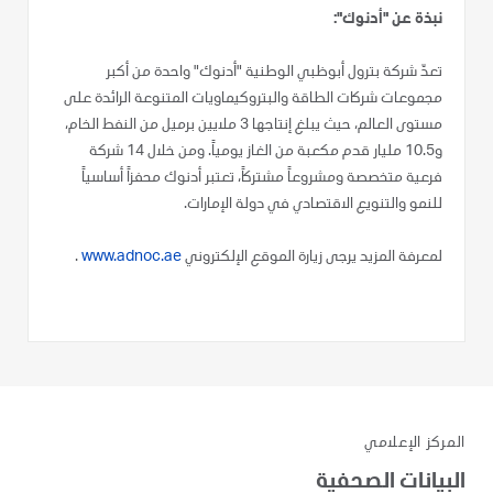
نبذة عن "أدنوك":
تعدّ شركة بترول أبوظبي الوطنية "أدنوك" واحدة من أكبر
مجموعات شركات الطاقة والبتروكيماويات المتنوعة الرائدة على
مستوى العالم، حيث يبلغ إنتاجها 3 ملايين برميل من النفط الخام،
و10.5 مليار قدم مكعبة من الغاز يومياً. ومن خلال 14 شركة
فرعية متخصصة ومشروعاً مشتركاً، تعتبر أدنوك محفزاً أساسياً
للنمو والتنويع الاقتصادي في دولة الإمارات.
لمعرفة المزيد يرجى زيارة الموقع الإلكتروني
www.adnoc.ae
.
المركز الإعلامي
البيانات الصحفية