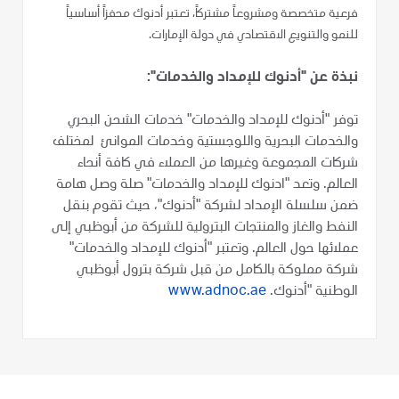
فرعية متخصصة ومشروعاً مشتركاً، تعتبر أدنوك محفزاً أساسياً
للنمو والتنويع الاقتصادي في دولة الإمارات.
نبذة عن "أدنوك للإمداد والخدمات":
توفر "أدنوك للإمداد والخدمات" خدمات الشحن البحري
والخدمات البحرية واللوجستية وخدمات الموانئ لمختلف
شركات المجموعة وغيرها من العملاء في كافة أنحاء
العالم. وتعد "ادنوك للإمداد والخدمات" صلة وصل هامة
ضمن سلسلة الإمداد لشركة "أدنوك"، حيث تقوم بنقل
النفط والغاز والمنتجات البترولية للشركة من أبوظبي إلى
عملائها حول العالم. وتعتبر "أدنوك للإمداد والخدمات"
شركة مملوكة بالكامل من قبل شركة بترول أبوظبي
الوطنية "أدنوك.
www.adnoc.ae