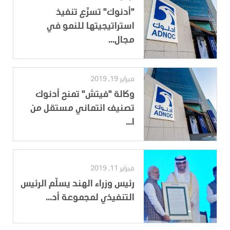
"أدنوك" تسرِّع تنفيذ
استراتيجيتها للنمو في
مجال...
فبراير 19, 2019
وكالة "فيتش" تمنح أدنوك
تصنيف ائتماني مستقل من
ا...
فبراير 11, 2019
رئيس وزراء الهند يسلّم الرئيس
التنفيذي لمجموعة أد...