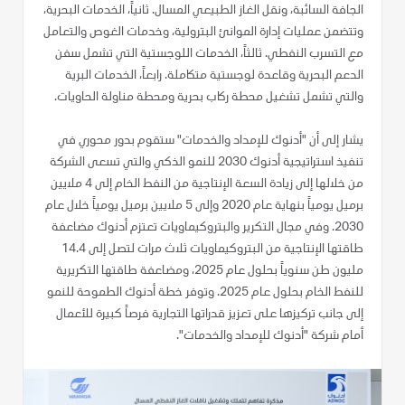
الجافة السائبة، ونقل الغاز الطبيعي المسال. ثانياً، الخدمات البحرية،
وتتضمن عمليات إدارة الموانئ البترولية، وخدمات الغوص والتعامل
مع التسرب النفطي. ثالثاً، الخدمات اللوجستية التي تشمل سفن
الدعم البحرية وقاعدة لوجستية متكاملة. رابعاً، الخدمات البرية
والتي تشمل تشغيل محطة ركاب بحرية ومحطة مناولة الحاويات.
يشار إلى أن "أدنوك للإمداد والخدمات" ستقوم بدور محوري في
تنفيذ استراتيجية أدنوك 2030 للنمو الذكي والتي تسعى الشركة
من خلالها إلى زيادة السعة الإنتاجية من النفط الخام إلى 4 ملايين
برميل يومياً بنهاية عام 2020 وإلى 5 ملايين برميل يومياً خلال عام
2030. وفي مجال التكرير والبتروكيماويات تعتزم أدنوك مضاعفة
طاقتها الإنتاجية من البتروكيماويات ثلاث مرات لتصل إلى 14.4
مليون طن سنوياً بحلول عام 2025، ومضاعفة طاقتها التكريرية
للنفط الخام بحلول عام 2025. وتوفر خطة أدنوك الطموحة للنمو
إلى جانب تركيزها على تعزيز قدراتها التجارية فرصاً كبيرة للأعمال
أمام شركة "أدنوك للإمداد والخدمات".