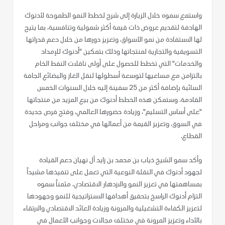
واستمع سموه خلال الزيارة إلى شرح لخطط النمو الطموحة لأدنوك
الهادفة لتقديم عروض ذات قيمة أكثر شمولية وتنافسية، بما يتيح
لها الاستفادة من نمو الأسواق، وتعزيز دورها من خلال دعم قدراتها
التسويقية والتجارية لمنتجاتها وذلك بتمكين "أدنوك للإمداد
والخدمات" التي تخطط للحصول على أولى ناقلات النفط الخام
بالتزامن مع مساعيها لتوسعة أسطولها لنقل الغاز والبضائع الجافة
السائبة بإضافة أكثر من 25 سفينة إليه خلال السنوات الخمس
القادمة. وستمكن هذه الخطط أدنوك من بيع المزيد من منتجاتها
"على أساس التسليم"، وزيادة حضورها العالمي، وفتح فرص جديدة
في السوق، وتعزيز القيمة من أعمالها في مختلف جوانب ومراحل
القطاع.
وأكد سمو الشيخ ذياب بن محمد بن زايد آل نهيان دعم القيادة
لجهود أدنوك في النقلة النوعية التي تعمل على تنفيذها مشيداً
بمساهمتها في تعزيز النمو والازدهار الاقتصادي، مثمناً سموه
التزام أدنوك الراسخ بتحقيق أهدافها الاستراتيجية للنمو وجهودها
لتعزيز الكفاءة التشغيلية والمرونة وزيادة العائد الاقتصادي والارتقاء
بالأداء وتعزيز المرونة في مختلف مجالات وجوانب الأعمال في