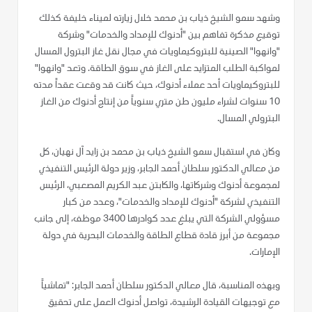
وشهد سمو الشيخ ذياب بن محمد خلال زيارته لميناء خليفة كذلك
توقيع مذكرة تفاهم بين "أدنوك للإمداد والخدمات" وشركة
"وانهوا" الصينية للبتروكيماويات في مجال نقل غاز البترول المسال
لمواكبة الطلب المتزايد على الغاز في سوق الطاقة. وتعد "وانهوا"
للبتروكيماويات أحد عملاء أدنوك، حيث كانت قد وقعت عقداً مدته
10 سنوات لشراء مليون طن متري سنوياً من إنتاج أدنوك من الغاز
البترولي المسال.
وكان في استقبال سمو الشيخ ذياب بن محمد بن زايد آل نهيان، كل
من معالي الدكتور سلطان أحمد الجابر، وزير دولة الرئيس التنفيذي
لمجموعة أدنوك وشركاتها، والكابتن عبد الكريم المصعبي، الرئيس
التنفيذي لشركة "أدنوك للإمداد والخدمات"، وعدد من كبار
مسؤولي الشركة التي يبلغ عدد كوادرها 3400 موظف، إلى جانب
مجموعة من أبرز قادة قطاع الطاقة والخدمات البحرية في دولة
الإمارات.
وبهذه المناسبة، قال معالي الدكتور سلطان أحمد الجابر: "تماشياً
مع توجيهات القيادة الرشيدة، تواصل أدنوك العمل على تحقيق