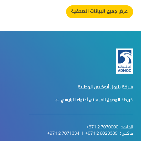
عرض جميع البيانات الصحفية
شركة بترول أبوظبي الوطنية
خريطة الوصول الى مبنى أدنوك الرئيسي
الهاتف:
+971 2 7070000
فاكس :
+971 2 6023389
|
+971 2 7071334