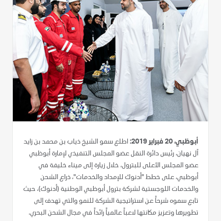
أبوظبي، 20 فبراير 2019:
اطلع سمو الشيخ ذياب بن محمد بن زايد
آل نهيان، رئيس دائرة النقل عضو المجلس التنفيذي لإمارة أبوظبي
عضو المجلس الأعلى للبترول، خلال زيارة إلى ميناء خليفة في
أبوظبي، على خطط "أدنوك للإمداد والخدمات"، ذراع الشحن
والخدمات اللوجستية لشركة بترول أبوظبي الوطنية (أدنوك)، حيث
تابع سموه شرحاً عن استراتيجية الشركة للنمو والتي تهدف إلى
تطويرها وتعزيز مكانتها لاعباً عالمياً رائداً في مجال الشحن البحري.