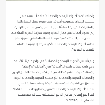
وأضاف: "تعد ’أدنوك للإمداد والخدمات‘ حلقة أساسية ضمن
سلسلة الإمداد لمجموعة أدنوك، حيث تقوم بنقل النفط والغاز
والمنتجات البترولية لعملائنا حول العالم. وضمن مساعينا الرامية
إلى تطوير أعمالنا في مجال التجارة وتعزيز قدراتنا البحرية المتكاملة،
سنحرص على الاستفادة من فرص النمو المتاحة في السوق وتعزيز
مكانة ’أدنوك للإمداد والخدمات‘ كأكبر شركة إقليمية متكاملة
للخدمات البحرية".
وتم تأسيس "أدنوك للإمداد والخدمات" في أواخر عام 2016 بعد
دمج ثلاث شركات تابعة لـ "أدنوك" هي "أدناتكو" و"إرشاد"
و"إسناد"، حيث ساهم هذا الدمج في تكامل خدمات الشحن البحري
والخدمات البحرية والخدمات اللوجستية البحرية والخدمات البرية،
مما عزز من القدرات المؤسسية للشركة. وعقب عملية الدمج
نجحت "أدنوك للإمداد والخدمات" في زيادة الإيرادات بنسبة 34%،
كما ارتفع إجمالي صافي الأرباح التشغيلية للشركة منذ عملية
الاندماج بنسبة 220%.