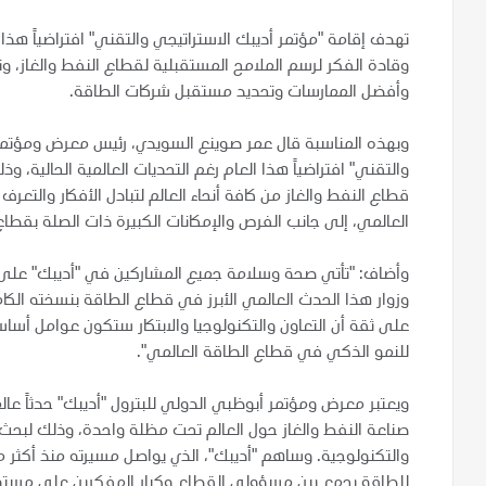
تهدف إقامة "مؤتمر أديبك الاستراتيجي والتقني" افتراضياً هذا 
وقادة الفكر لرسم الملامح المستقبلية لقطاع النفط والغاز، وت
وأفضل الممارسات وتحديد مستقبل شركات الطاقة.
وبهذه المناسبة قال عمر صوينع السويدي، رئيس معرض ومؤتمر "
والتقني" افتراضياً هذا العام رغم التحديات العالمية الحالية، 
قطاع النفط والغاز من كافة أنحاء العالم لتبادل الأفكار والت
العالمي، إلى جانب الفرص والإمكانات الكبيرة ذات الصلة بقطاع 
وأضاف: "تأتي صحة وسلامة جميع المشاركين في "أديبك" على ق
على ثقة أن التعاون والتكنولوجيا والابتكار ستكون عوامل أسا
للنمو الذكي في قطاع الطاقة العالمي".
ويعتبر معرض ومؤتمر أبوظبي الدولي للبترول "أديبك" حدثاً عال
صناعة النفط والغاز حول العالم تحت مظلة واحدة، وذلك لبح
والتكنولوجية. وساهم "أديبك"، الذي يواصل مسيرته منذ أكثر م
للطاقة يجمع بين مسؤولي القطاع وكبار المفكرين على مستوى