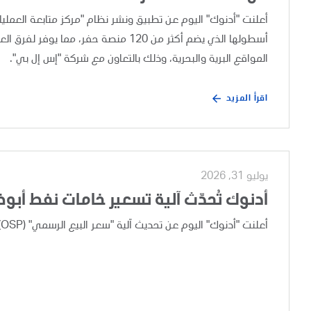
أسطولها الذي يضم أكثر من 120 منصة حفر،
المواقع البرية والبحرية، وذلك بالتعاون مع شركة "إس إل بي".
اقرأ المزيد
يوليو 31, 2026
أدنوك تُحدّث آلية تسعير خامات نفط أبو
أعلنت "أدنوك" اليوم عن تحديث آلية "سعر البيع الرسمي" (OSP) لخامات نفط أبوظبي، وذلك بعد إجراء مراجعة تجارية دورية.