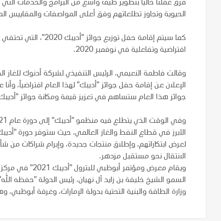
فرق عملنا حالياً بتطوير طيف واسع من البرامج والخدمات التي
الحيوية وتجاوز تطلعاتهم وفق أعلى المواصفات والمقاييس ا
كما سيتم إقامة حفل توز
افتراضية وتفاعلية في نوفمبر 2020.
وقالت فاطمة النعيمي، الرئيس التنفيذي لشركة أدنوك للغاز ال
الإعلان عن إقامة حفل جوائز "أديبك" لهذا العام افتراضياً، وأن
جوائز هذا العام ستساهم في تعزيز قيمة ومكانة جوائز "أديبك
لعرض ابتكاراتهم، وإطلاق منتجات جديدة، وإبرام شراكات من ش
الانتقال نحو مستقبل مزدهر.
ويقام معرض ومؤتم
السمو الشيخ خليفة بن زايد آل نهيان، رئيس الدولة "حفظه الل
وزارة الطاقة والبنية التحتية بدولة الإمارات، وغرفة أبوظبي، و