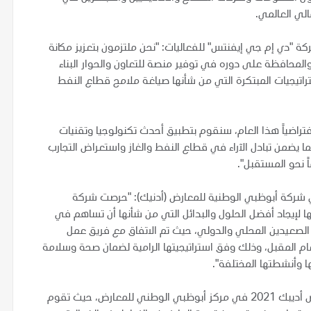
لي العالمي.
"دي إم جي إيفنتس" للفعاليات: "نحن ملتزمون بتعزيز مكانة
 والمحافظة على دوره في توفير منصة للتعاون والحوار البناء
ستراتيجيات المبتكرة التي من شأنها صياغة ملامح قطاع النفط
تراضياً هذا العام، سنقوم بتطبيق أحدث تكنولوجيا وتقنيات
ما يضمن تبادل الآراء في قطاع النفط والغاز واستعراض التجارب
 نحو المستقبل".
في شركة أبوظبي الوطنية للمعارض (أدنيك): "حرصت شركة
 لإيجاد أفضل الحلول والبدائل التي من شأنها أن تساهم في
 الصعيدين المحلي والدولي، حيث تم الاتفاق مع فريق عمل
عام المقبل، وذلك وفق استراتيجيتها الرامية لضمان صحة وسلامة
ها وأنشطتها المختلفة".
وأضاف: "نتطلع قدماً لاستضافة فعاليات الدورة المقبلة لمعرض أديبك 2021 في مركز أبوظبي الوطني للمعارض، حيث تقوم