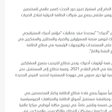
العام إلى استمرار تعزيز دور الحدث كمنبر عالمي للمختصين
وفير ملتقى يجمع بين شركات الطاقة الدولية لتبادل الخبرات
أديبك:" "يسعدنا عقد فعاليات "مؤتمر أديبك الاستراتيجي
وذلك لتوفير منصة للمسؤولين والخبراء والمحللين والمفكرين في
عرف على المستجدات والتوجهات الرئيسية في قطاع الطاقة
النفط والغاز".
مة أولويات أدنوك، ونحن نتطلع للترحيب بجميع المشاركين
وزوار هذا الحدث العالمي الأبرز في قطاع الطاقة بنسخته الكاملة في العام القادم 2021. وفيما نتطلع إلى المستقبل، نحن
سية لها دور محوري في جهودنا المستمرة لتحديد الفرص الجديدة
مياً سنوياً يجمع قادة قطاع الطاقة وكبار المتخصصين في
ث ومناقشة مستقبل أسواق الطاقة والاتجاهات الجيوسياسية
ن خمسة وثلاثين عاماً، في ترسيخ مكانة أبوظبي مركزا عالميا
 الحكومات وشركات القطاع والأكاديميين والمبتكرين في