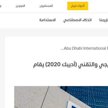
أدنوك مربان
المستثمرون
الموردين
و
يعنا
الذكاء الاصطناعي
الاستدامة
Abu Dhabi International Pet
مؤتمر أبوظبي الدولي للبترول الاستراتيجي والتقني (أديبك 2020) يقام