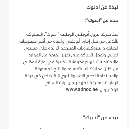
نبذة عن أدنوك
نبذة عن "أدنوك":
تعدّ شركة بترول أبوظبي الوطنية "أدنوك"، المملوكة
بالكامل من قبل إمارة أبوظبي، واحدة من أكبر مجموعات
الطاقة والبتروكيماويات المتنوعة الرائدة على مستوى
العالم. وتعمل الشركة على تعزيز القيمة من الموارد
والاحتياطيات الهيدروكربونية الكبيرة في إمارة أبوظبي
من خلال عمليات الاستكشاف والإنتاج المسؤولة
والمستدامة لدعم النمو والتنويع الاقتصادي في دولة
الإمارات. لمعرفة المزيد يرجى زيارة الموقع
الإلكتروني
www.adnoc.ae
نبذة عن "أديبك"