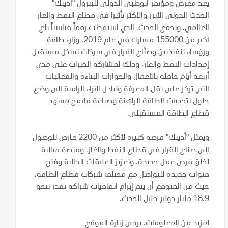
يعد معرض ومؤتمر أبوظبي الدولي للبترول "أديبك"
الحدث الدولي الأبرز والأكثر تأثيرا في قطاع النفط والغاز
العالمي. ويجمع الحدث، الذي استقطب رقماً قياسياً بلغ
أكثر من 155000 مشارك في عام 2019، وزارء طاقة
ورؤساء تنفيذيين وصنّاع القرار في شركات تشكل مستقبل
إمدادات النفط والغاز، وذلك لمشاركة الخبرات على مدى
أربعة أيام حافلة بالأعمال والحوارات البناءة والفعاليات
التي تركز على نقل المعرفة وتبادل الآراء الرامية إلى وضع
حلول لتحديات الطاقة الراهنة وصياغة ملامح مشهد
قطاع الطاقة المستقبلي.
ويمثل "أديبك" فرصة كبيرة لأكثر من 2200 عارض للوصول
إلى صناع القرار في قطاع النفط والغاز، ومنصة مثالية
لخلق فرص عمل جديدة، وتعزيز العلاقات الحالية وفتح
قنوات جديدة للتواصل مع مختلف شركات قطاع الطاقة،
حيث من المتوقع أن يتم إبرام اتفاقيات شراكة تقدر بنحو
18.9 مليار دولار خلال الحدث.
لمزيد من المعلومات، يرجى زيارة الموقع