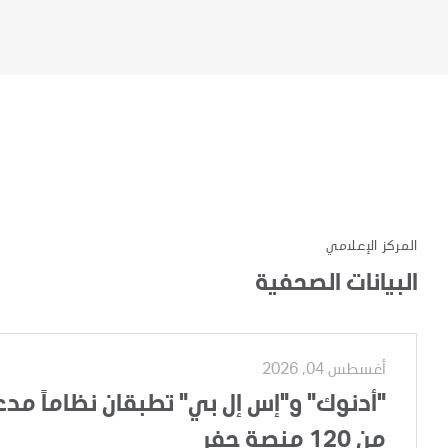
المركز الإعلامي
البيانات الصحفية
أغسطس 04, 2026
"أدنوك" و"إس إل بي" تطبقان نظاماً مدعوم
من 120 منصة حفر