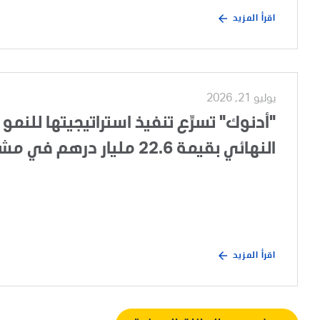
اقرأ المزيد
يوليو 21, 2026
"أدنوك" تسرِّع تنفيذ استراتيجيتها للنمو 
النهائي بقيمة 22.6 مليار درهم في مشروع تطوير الغطاء الغازي لحقل أم الشيف
اقرأ المزيد