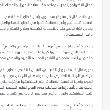
مجال التكنولوجيا وخبراء وقادة مؤسسات التمويل والقطاع الما
من جانبه، قال كريستوفر هدسون، رئيس قطاع الطاقة في شركة 
’أديبك‘ كأحد أهم وأبرز الفعاليات تأثيرا في قطاع النفط والغاز
وتبادل الآراء لوضع حلول للتحديات الرئيسية وطرح الأفكار والا
والغاز المستقبلي".
وأضاف: "من خلال تنظيم "مؤتمر أديبك الاستراتيجي والتقني" اف
الاتصالات التي شهدت تطوراً كبيراً على مدى الشهور الماضية ب
والدروس المستفادة من الأشهر الخمسة الأخيرة والمضي قدماً
بدوره قال خليفة يهويل القبيسي، الرئيس التنفيذي التجاري، 
ابوظبي الوطنية للمعارض على الدوام على التواصل مع شركائها
تطوير وتعزيز تنافسية الفعاليات التي تستضيفها مراكزها على
أديبك على تأجيل إقامة فعاليات دورة العام الحالي للمعرض لل
كافة المشاركين والزوار، والتي تعد حجر الزاوية في كافة برامج