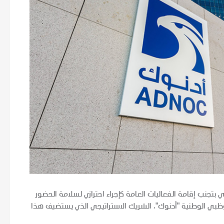
بي بتجنب إقامة الفعاليات العامة كإجراء احترازي لسلامة الحضور
وظبي الوطنية "أدنوك"، الشريك الاستراتيجي الذي يستضيف هذا