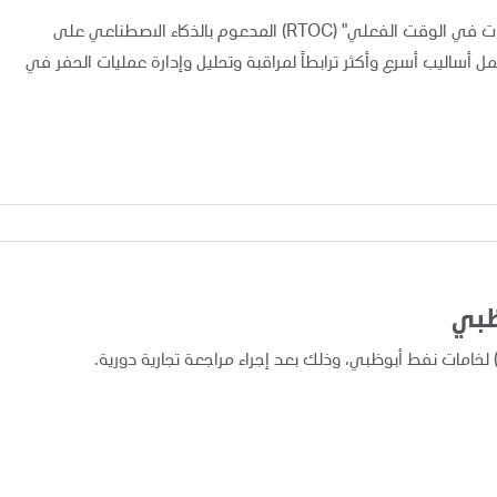
أعلنت "أدنوك" اليوم عن تطبيق ونشر نظام "مركز متابعة العمليات في الوقت الفعلي" (RTOC) المدعوم بالذكاء الاصطناعي على
 مما يوفر لفرق العمل أساليب أسرع وأكثر ترابطاً لمراقبة وتحليل وإدارة عمليات الحفر في
ظبي