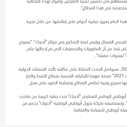
 ستساهم في تحسين تجربة العارضين والزوار لهذه الفعالية
لمتخصصة في هذا القطاع".
يع جوائز "أديبك 2020"، التي تحتفي هذا العام بمرور عشرة أعوام على إطلاقها، من خلال تجربة
طبيعي المسال ورئيس لجنة التحكيم في جوائز "أديبك": "يسرني
ا على ثقة من أن التطويرات والتحسينات التي تم إدخالها على
" لسنوات مقبلة".
وفي الوقت الذي يتطلع فيه منظمو "أديبك" إلى دورة عام 2021، سيواصل الحدث الحفاظ على مكانته كأحد المنصات الدولية
الأبرز في قطاع النفط والغاز العالمي، حيث ستوفر دورة "أديبك 2021" منصة مهمة للأطراف المعنية بقطاع النفط والغاز
أنها تسريع وتيرة تعافي القطاع وتسليط الضوء على سبل
ر أبوظبي للبترول "أديبك 2021" في مركز أبوظبي الوطني للمعارض "أدنيك" تحت رعاية كريمة من صاحب
ه". وتستضيفه شركة بترول أبوظبي الوطنية "أدنوك" بدعم من
هيئة أبوظبي للسياحة والثقافة.