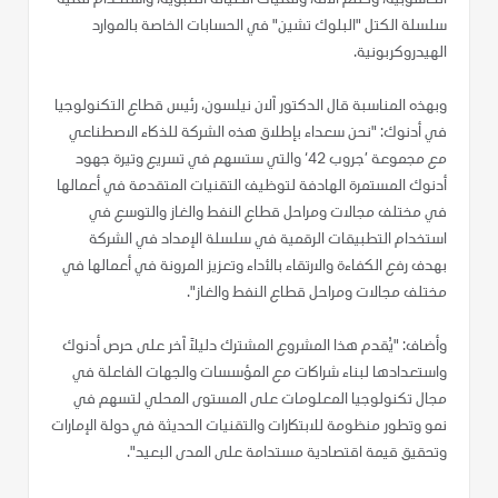
سلسلة الكتل "البلوك تشين" في الحسابات الخاصة بالموارد
الهيدروكربونية.
وبهذه المناسبة قال الدكتور آلان نيلسون، رئيس قطاع التكنولوجيا
في أدنوك: "نحن سعداء بإطلاق هذه الشركة للذكاء الاصطناعي
مع مجموعة ’جروب 42‘ والتي ستسهم في تسريع وتيرة جهود
أدنوك المستمرة الهادفة لتوظيف التقنيات المتقدمة في أعمالها
في مختلف مجالات ومراحل قطاع النفط والغاز والتوسع في
استخدام التطبيقات الرقمية في سلسلة الإمداد في الشركة
بهدف رفع الكفاءة والارتقاء بالأداء وتعزيز المرونة في أعمالها في
مختلف مجالات ومراحل قطاع النفط والغاز".
وأضاف: "يُقدم هذا المشروع المشترك دليلاً آخر على حرص أدنوك
واستعدادها لبناء شراكات مع المؤسسات والجهات الفاعلة في
مجال تكنولوجيا المعلومات على المستوى المحلي لتسهم في
نمو وتطور منظومة للابتكارات والتقنيات الحديثة في دولة الإمارات
وتحقيق قيمة اقتصادية مستدامة على المدى البعيد".