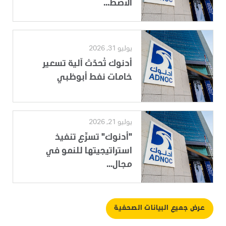
الاصط...
يوليو 31, 2026
أدنوك تُحدّث آلية تسعير
خامات نفط أبوظبي
يوليو 21, 2026
"أدنوك" تسرِّع تنفيذ
استراتيجيتها للنمو في
مجال...
عرض جميع البيانات الصحفية