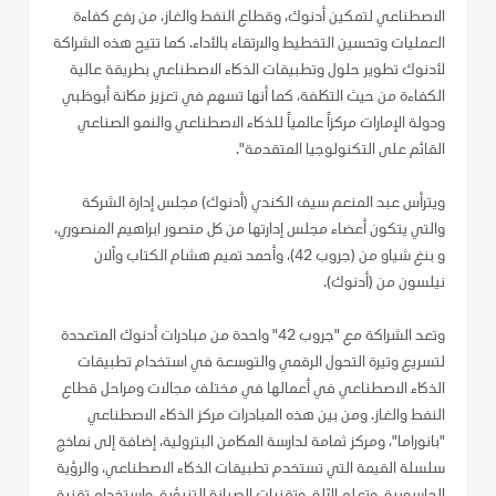
الاصطناعي لتمكين أدنوك، وقطاع النفط والغاز، من رفع كفاءة
العمليات وتحسين التخطيط والارتقاء بالأداء. كما تتيح هذه الشراكة
لأدنوك تطوير حلول وتطبيقات الذكاء الاصطناعي بطريقة عالية
الكفاءة من حيث التكلفة، كما أنها تسهم في تعزيز مكانة أبوظبي
ودولة الإمارات مركزاً عالمياً للذكاء الاصطناعي والنمو الصناعي
القائم على التكنولوجيا المتقدمة".
ويترأس عبد المنعم سيف الكندي (أدنوك) مجلس إدارة الشركة
والتي يتكون أعضاء مجلس إدارتها من كل منصور ابراهيم المنصوري،
و بنغ شياو من (جروب 42)، وأحمد تميم هشام الكتاب وآلان
نيلسون من (أدنوك).
وتعد الشراكة مع "جروب 42" واحدة من مبادرات أدنوك المتعددة
لتسريع وتيرة التحول الرقمي والتوسعة في استخدام تطبيقات
الذكاء الاصطناعي في أعمالها في مختلف مجالات ومراحل قطاع
النفط والغاز. ومن بين هذه المبادرات مركز الذكاء الاصطناعي
"بانوراما"، ومركز ثمامة لدارسة المكامن البترولية، إضافة إلى نماذج
سلسلة القيمة التي تستخدم تطبيقات الذكاء الاصطناعي، والرؤية
الحاسوبية، وتعلم الآلة، وتقنيات الصيانة التنبؤية، واستخدام تقنية