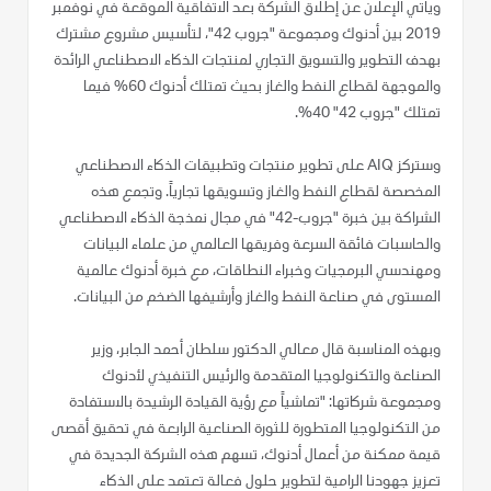
ويأتي الإعلان عن إطلاق الشركة بعد الاتفاقية الموقعة في نوفمبر
2019 بين أدنوك ومجموعة "جروب 42"، لتأسيس مشروع مشترك
بهدف التطوير والتسويق التجاري لمنتجات الذكاء الاصطناعي الرائدة
والموجهة لقطاع النفط والغاز بحيث تمتلك أدنوك 60% فيما
تمتلك "جروب 42" 40%.
وستركز AIQ على تطوير منتجات وتطبيقات الذكاء الاصطناعي
المخصصة لقطاع النفط والغاز وتسويقها تجارياً. وتجمع هذه
الشراكة بين خبرة "جروب-42" في مجال نمذجة الذكاء الاصطناعي
والحاسبات فائقة السرعة وفريقها العالمي من علماء البيانات
ومهندسي البرمجيات وخبراء النطاقات، مع خبرة أدنوك عالمية
المستوى في صناعة النفط والغاز وأرشيفها الضخم من البيانات.
وبهذه المناسبة قال معالي الدكتور سلطان أحمد الجابر، وزير
الصناعة والتكنولوجيا المتقدمة والرئيس التنفيذي لأدنوك
ومجموعة شركاتها: "تماشياً مع رؤية القيادة الرشيدة بالاستفادة
من التكنولوجيا المتطورة للثورة الصناعية الرابعة في تحقيق أقصى
قيمة ممكنة من أعمال أدنوك، تسهم هذه الشركة الجديدة في
تعزيز جهودنا الرامية لتطوير حلول فعالة تعتمد على الذكاء