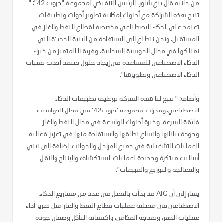
من جانبه قال بنغ شاور، الرئيس التنفيذي لمجموعة "جروب 42": "
تتيح هذه الشراكة مع أدنوك إمكانية تطوير أدوات وتطبيقات
تعتمد على الذكاء الاصطناعي مخصصة لقطاع النفط والغاز في
المستقبل، ونحن نتطلع إلى الاستفادة من البنية الحديثة التي
نمتلكها في مجال الحوسبة السحابية، وفريقنا المتميز من خبراء
الذكاء الاصطناعي للمساعدة في إيجاد حلول تعتمد أحدث تقنيات
الذكاء الاصطناعي وتطويرها".
وأضاف: " تتيح لنا هذه الشركة توظيف تطبيقات الذكاء
الاصطناعي، وقدرات مجموعة ’جروب42‘ في مجال الحواسيب
فائقة السرعة، وخبرة أدنوك الواسعة في مجال النفط والغاز
وجودة بياناتها واتساع نطاقها والاستفادة منها في تعزيز فعالية
العمليات التشغيلية في جميع المراحل والجوانب، إضافة إلى تبني
أساليب مبتكرة وجديدة لعمليات الاستكشاف والإنتاج والنقل
والمعالجة والتوزيع والمبيعات".
يشار إلى أن AIQ قد بدأت بالفعل في عدد من مشاريع الذكاء
الاصطناعي في مختلف عمليات قطاع النفط والغاز مثل تعزيز أداء
عمليات الحفر، ونمذجة المكامن، واكتشاف التآكل وضمان جودة