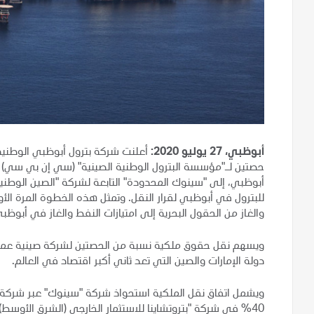
أبوظبي، 27 يوليو 2020:
أعلنت شركة بترول أبوظبي الوطني
حصتين لـ"مؤسسة البترول الوطنية الصينية" (سي إن بي سي) ف
أبوظبي، إلى "سينوك المحدودة" التابعة لشركة "الصين الوطنية
للبترول في أبوظبي لقرار النقل. وتمثل هذه الخطوة المرة ال
والغاز من الحقول البحرية إلى امتيازات النفط والغاز في أبوظب
ويسهم نقل حقوق ملكية نسبة من الحصتين لشركة صينية عملاقة 
دولة الإمارات والصين التي تعد ثاني أكبر اقتصاد في العالم.
ويشمل اتفاق نقل الملكية استحواذ شركة "سينوك" عبر شركة "
40% في شركة "بتروتشاينا للاستثمار الخارجي (الشرق الأوسط) المحدودة" (بتروتشاينا) المملوكة بأغلبيتها لـ "سي إن بي سي".