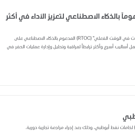
اً بالذكاء الاصطناعي لتعزيز الأداء في أكثر
أعلنت "أدنوك" اليوم عن تطبيق ونشر نظام "مركز متابعة العمليات في الوقت الفعلي" (RTOC) المدعوم بالذكاء الاصطناعي على
 مما يوفر لفرق العمل أساليب أسرع وأكثر ترابطاً لمراقبة وتحليل وإدارة عمليات الحفر في
ظبي