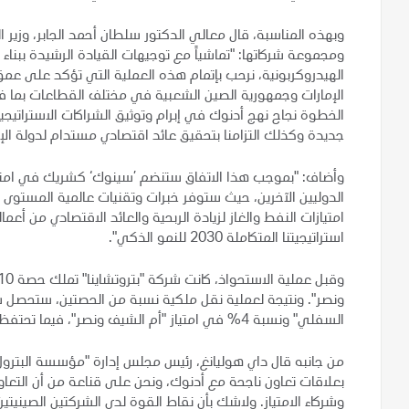
وبهذه المناسبة، قال معالي الدكتور سلطان أحمد الجابر، وزير ا
ومجموعة شركاتها: "تماشياً مع توجيهات القيادة الرشيدة ببنا
الهيدروكربونية، نرحب بإتمام هذه العملية التي تؤكد على عمق 
الإمارات وجمهورية الصين الشعبية في مختلف القطاعات بما فيه
الخطوة نجاح نهج أدنوك في إبرام وتوثيق الشراكات الاستراتيجي
جديدة وكذلك التزامنا بتحقيق عائد اقتصادي مستدام لدولة الإم
وأضاف: "بموجب هذا الاتفاق ستنضم ’سينوك‘ كشريك في امتيازي
الدوليين الآخرين، حيث ستوفر خبرات وتقنيات عالمية المستو
امتيازات النفط والغاز لزيادة الربحية والعائد الاقتصادي من أ
استراتيجيتنا المتكاملة 2030 للنمو الذكي".
السفلي" ونسبة 4% في امتياز "أم الشيف ونصر"، فيما تحتفظ "سي إن بي سي" بنسبة 6% في كلا الامتيازين.
من جانبه قال داي هوليانغ، رئيس مجلس إدارة "مؤسسة البترو
بعلاقات تعاون ناجحة مع أدنوك، ونحن على قناعة من أن التعاو
وشركاء الامتياز. ولاشك بأن نقاط القوة لدى الشركتين الصينيت