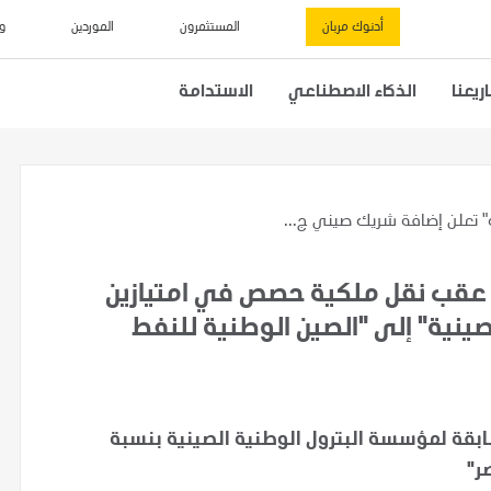
أدنوك مربان
المستثمرون
الموردين
و
يعنا
الذكاء الاصطناعي
الاستدامة
" تعلن إضافة شريك صيني ج...
 عقب نقل ملكية حصص في امتيازين
ينية" إلى "الصين الوطنية للنفط
 على 4% من الحصة السابقة لمؤسسة البترول الوطنية الصينية بنسبة