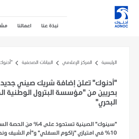
نبذة عنا
اعمالنا
مشار
الرئيسية
المركز الإعلامي
البيانات الصحفية
"أدنوك
"أدنوك" تعلن إضافة شريك صيني جديد
بحريين من "مؤسسة البترول الوطنية الص
البحري"
"سينوك" الصينية تستحوذ
10% في امتيازي "زاكوم السفلي" و"أم الشيف ونصر"