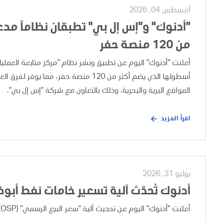
أغسطس 04, 2026
"أدنوك" و"إس إل بي" تطبقان نظاماً مدعوم
من 120 منصة حفر
أسطولها الذي يضم أكثر من 120 منصة حفر،
المواقع البرية والبحرية، وذلك بالتعاون مع شركة "إس إل بي".
اقرأ المزيد
يوليو 31, 2026
أدنوك تُحدّث آلية تسعير خامات نفط أبو
أعلنت "أدنوك" اليوم عن تحديث آلية "سعر البيع الرسمي" (OSP) لخامات نفط أبوظبي، وذلك بعد إجراء مراجعة تجارية دورية.