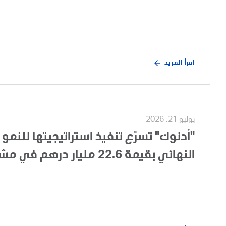
اقرأ المزيد
يوليو 21, 2026
"أدنوك" تسرِّع تنفيذ استراتيجيتها للنمو 
النهائي بقيمة 22.6 مليار درهم في مشروع تطوير الغطاء الغازي لحقل أم الشيف