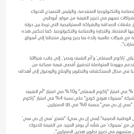
لصناعة والتكنولوجيا المتقدمة، والرئيس التنفيذي لأدنوك
ء شراكات تسهم في تعزيز القيمة من موارد أبوظبي
علاقات الصداقة والشراكة الاستراتيجية التي تربط بين دولة
ا الاقتصاد والتجارة والصناعة والتكنولوجيا. كما تعكس هذه
ة مع شركات عالمية رائدة بما يعزز وصول منتجاتنا إلى أسواق
ارات".
 ’زاكوم السفلى‘ و’أم الشيف ونصر‘، إلى جانب شركائنا
ى تدعم جهودنا المتواصلة لتحقيق أقصى قيمة ممكنة من
عمالنا في مجال الاستكشاف والتطوير والإنتاج والوصول إلى أهداف
وقبل عملية الاستحواذ، كانت شركة "بتروتشاينا" تملك حصة 10% في امتياز "زاكوم السفلى" و10% في امتياز "أم الشيف
ونصر". ونتيجة لعملية نقل ملكية نسبة من الحصتين، ستحصل شركة "سينوك هونج كونج" على نسبة 4% في امتياز "زاكوم
ل الوطنية الصينية" (سي إن بي سي): "تتمتع ’سي إن بي سي‘
ن مع ’سينوك‘ من شأنه أن يوفر المزيد من القيمة لأدنوك
ين ستسهم في تعزيز تطوير هذين الامتيازين".