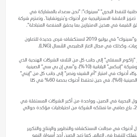
طنية للنفط البحري" "سينوك": "نحن سعداء بالمشاركة في
عزيز العلاقة الاستراتيجية مع أدنوك و’بتروتشاينا‘. وتعتزم شركة
القيمة في هذين الامتيازين بما يحقق المنفعة المتبادلة".
ويأتي هذا الاتفاق بعد توقيع اتفاقية إطارية شاملة بين أدنوك و"سينوك" في يوليو 2019 لاستكشاف فرص جديدة للتعاون
ت، وكذلك في مجال الغاز الطبيعي المُسال (LNG).
 "زاكوم السفلي" إلى جانب كل من ائتلاف الشركات الهندية الذي
تقوده شركة النفط والغاز الطبيعي الهندية "فيديش" (10%)، وشركة "إنبكس" اليابانية (10%)، و"سي إن بي سي" الصينية
الية (5%) و"توتال" الفرنسية (5%)، وإلى شركاء أدنوك في امتياز "أم الشيف ونصر" إلى جانب كل من "إيني"
الإيطالية (10%) و"توتال" الفرنسية (20%) و"سي إن بي سي" الصينية (6%)، في حين تحتفظ أدنوك بحصة 60% في كلا
قول البحرية في الصين، وواحدة من أكبر الشركات المستقلة في
استكشاف وإنتاج النفط والغاز في العالم. وفي نهاية عام 2019، بلغ صافي ما تمتلكه الشركة من احتياطيات مؤكدة حوالي
ل أدنوك في مجالات الاستكشاف والتطوير والإنتاج والتكرير
مستهلك للنفط في العالم. كما تعد الصين أحد أسواق النمو