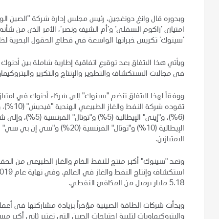
وبدوره قال وانغ دونغجين، رئيس مجلس إدارة شركة "الصين الو
امتيازي ’زاكوم السفلى‘ و’أم الشيف ونصر‘، الأمر الذي من شأنه ت
’سينوك‘ تكريس خبراتها الواسعة في قطاع الحقول البحرية لخلق 
في مجالات الاستكشاف والتطوير والإنتاج والتكرير والبتروكيماويا
ووفقاً لهذا الاتفاق تنضم "سينوك" إلى شركاء أدنوك في امتياز
(6%)، و"إيني" الإيط
الامتيازين.
وتعد "سينوك" أكبر منتج للنفط الخام والغاز الطبيعي من الح
5.18 مليار برميل من المكافئ النفطي.
وبدأت شركات الطاقة الصينية مؤخراً بزيادة مشاركتها في أعما
والبتروكيماويات لتلبية احتياجات الصين التي تعتبر ثاني أكبر 