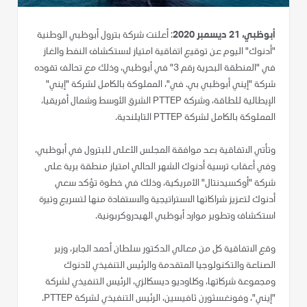
أبوظبي، 21 ديسمبر 2020
: أعلنت شركة بترول أبوظبي الوطنية
"أدنوك" اليوم عن توقيع اتفاقية امتياز لاستكشاف النفط والغاز
في "المنطقة البحرية رقم 3" في أبوظبي، وذلك مع تحالف تقوده
شركة "إيني أبوظبي بي. في"، المملوكة بالكامل لشركة "إيني"
الإيطالية للطاقة، وشركة PTTEP الشرق الأوسط وشمال أفريقيا،
المملوكة بالكامل لشركة PTTEP التايلندية.
وتأتي الاتفاقية بعد موافقة المجلس الأعلى للبترول في أبوظبي،
وفي أعقاب ترسية أدنوك الشهر الحالي امتياز منطقة برية على
شركة "أوكسيدنتال" الأمريكية، وذلك في خطوة تؤكد سعي
أدنوك لتعزيز شراكاتها الاستراتيجية والاستفادة منها لتسريع وتيرة
استكشاف وتطوير موارد أبوظبي الهيدروكربونية.
وقع الاتفاقية كل من معالي الدكتور سلطان أحمد الجابر، وزير
الصناعة والتكنولوجيا المتقدمة والرئيس التنفيذي لأدنوك
ومجموعة شركاتها، وكلاوديو ديسكالزي، الرئيس التنفيذي لشركة
"إيني"، وفونغسثورن ثافيسين، الرئيس التنفيذي لشركة PTTEP.