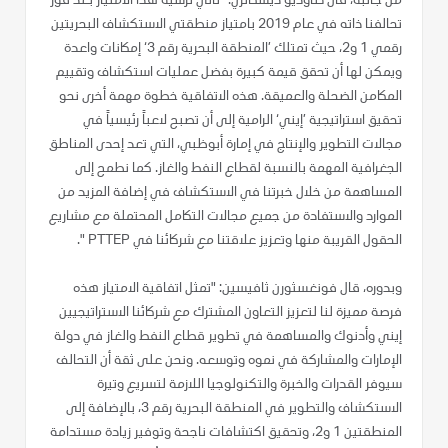
من جانبه، قال كلاوديو ديسكالزي: "تأتي ترسية هذا الامتياز بعد فوز
تحالفنا ذاته في عام 2019 بامتياز منطقتي الاستكشاف البحريتين
رقمي 1 و2، حيث تمتلك ’المنطقة البحرية رقم 3‘ إمكانات واعدة
ويمكن لها أن تحقق قيمة كبيرة بفضل عمليات استكشاف وتقييم
المكامن الضحلة والعميقة. هذه الاتفاقية خطوة مهمة أخرى نحو
تحقيق استراتيجية ’إيني‘ الرامية إلى أن تصبح لاعباً رئيسياً في
مجالات التطوير والإنتاج في إمارة أبوظبي، التي تعد إحدى المناطق
الجغرافية المهمة بالنسبة لقطاع النفط والغاز. كما نطمح إلى
المساهمة من خلال خبرتنا في الاستكشاف في إضافة المزيد من
الموارد والاستفادة من جميع مجالات التكامل المحتملة مع مشاريع
الحقول القريبة منها وتعزيز علاقتنا مع شركائنا في PTTEP ".
وبدوره، قال فونغسثورن ثافيسين: "تمثل اتفاقية الامتياز هذه
فرصة مميزة لنا لتعزيز التعاون المشترك مع شركائنا الاستراتيجيين
إيني وأدنوك والمساهمة في تطوير قطاع النفط والغاز في دولة
الإمارات والمشاركة في نموه وتوسعه. ونحن على ثقة أن التحالف
سيوفر القدرات والخبرة والتكنولوجيا اللازمة لتسريع وتيرة
الاستكشاف والتطوير في المنطقة البحرية رقم 3، بالإضافة إلى
المنطقتين 1 و2، وتحقيق اكتشافات ناجحة وتوفير زيادة مستدامة