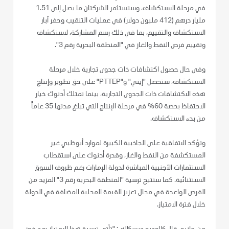
في مرحلة الاستكشاف، وستستثمر الشركتان ما يصل إلى 1.51
مليار درهم (412 مليون دولار) في عمليات التنقيب وحفر آبار
الاستكشاف والتقييم، بما في ذلك رسم المشاركة، لاستكشاف
وتقييم فرص النفط والغاز في "المنطقة البحرية رقم 3".
وفي حال حصول اكتشافات ذات جدوى تجارية خلال مرحلة
الاستكشاف، ستحصل "إيني" و"PTTEP" على حق تطوير وإنتاج
هذه الاكتشافات ذات الجدوى التجارية، بينما تمتلك أدنوك خيار
الاحتفاظ بحصة 60% في مرحلة الإنتاج التي تبلغ مدتها 35 عاماً
من بدء الاستكشاف.
وتؤكد الاتفاقية على الجاذبية الكبيرة لموارد أبوظبي غير
المستكشفة من النفط والغاز، وقدرة أدنوك على استقطاب
الاستثمارات الأجنبية المباشرة لدولة الإمارات رغم ظروف السوق
الاستثنائية. كما ستتيح ترسية "المنطقة البحرية رقم 3" المزيد من
الفرص الواعدة في مجال تعزيز القيمة المحلية المضافة في الدولة
خلال فترة الامتياز.