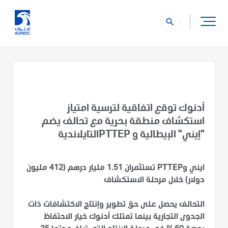
search
أدنوك توقع اتفاقية لترسية امتياز
استكشاف منطقة بحرية مع تحالف يضم
"إيني" الإيطالية و PTTEPالتايلاندية
ايني وPTTEP تستثمران 1.51 مليار درهم (412 مليون
دولار) خلال مرحلة الاستكشاف
التحالف يحصل على حق تطوير وإنتاج الاكتشافات ذات
الجدوى التجارية بينما تمتلك أدنوك خيار الاحتفاظ