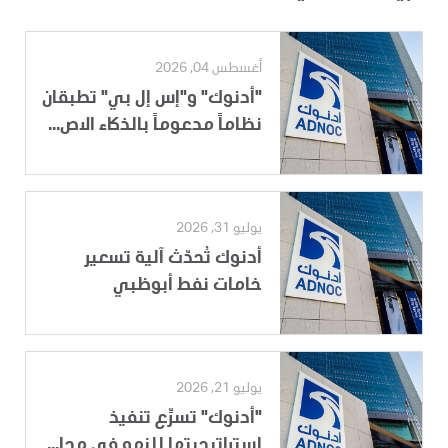
أغسطس 04, 2026
"أدنوك" و"إس إل بي" تطبقان
نظاماً مدعوماً بالذكاء الاص...
يوليو 31, 2026
أدنوك تُحدّث آلية تسعير
خامات نفط أبوظبي
يوليو 21, 2026
"أدنوك" تسرِّع تنفيذ
استراتيجيتها للنمو في مجا...