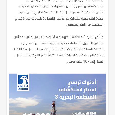
والمسوحات الجيوفيزيائية التي تم الحصول عليها من آبار
الاستكشاف والتقييم، تشير التقديرات إلى أن المناطق الجديدة
ضمن الجولة الثانية من المزايدات التنافسية تحتوي على موارد
كبيرة تقدر بعدة مليارات من براميل النفط وتريليونات من الأقدام
المكعبة من الغاز الطبيعي.
وتأتي ترسية "المنطقة البحرية رقم 3" بعد شهر من إعلان المجلس
الأعلى للبترول اكتشافات جديدة لموارد النفط غير التقليدية
القابلة للاستخلاص تقدر كمياتها بحوالي 22 مليار برميل من النفط،
إضافة إلى زيادة احتياطيات النفط التقليدية بواقع 2 مليار برميل
لتصل إلى 107 مليار برميل.