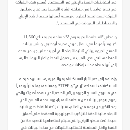
في احتياطيات النفط والإنتاج في المستقبل تُسهم هذه الشراكة
في تعزيز تواجدنا في منطقة الشرق الأوسط بعد تبني وتطبيق
الشركة لاستراتيجية لتطوير وتوسعة أعمالها تهدف لزيادة الإنتاج
والاحتياطيات البترولية في المستقبل".
وتغطي "المنطقة البحرية رقم 3" مساحة بحرية تبلغ 11,660
كيلومتراً مربعاً في شمال غربي مدينة أبوظبي. وتشير بيانات
المسح الجيوفيزيائي ثلاثية الأبعاد التي أجريت على جزء من هذه
المنطقة، التي تقع بالقرب من حقول النفط والغاز البرية الحالية،
إلى أنها منطقة ذات إمكانات واعدة.
وإضافة إلى حفر الآبار الاستكشافية والتقييمية، ستشهد مرحلة
الاستكشاف استفادة "إيني" و PTTEP ومساهمتهما مالياً وتقنياً
في مشروع المسح الجيوفيزيائي الضخم الذي تنفذه أدنوك والذي
يقوم بتوفير بيانات عن منطقة الامتياز. ويستخدم المسح، الذي
يعد الأكبر من نوعه في العالم، تقنيات رائدة لالتقاط صور ثلاثية
الأبعاد عالية الدقة للتراكيب الجيولوجية المعقدة على أعماق
بعيدة تحت سطح الأرض والتي سيتم استخدامها لتحديد مكامن
النفط والغاز المحتملة لتستفيد الشركات من هذه البيانات في