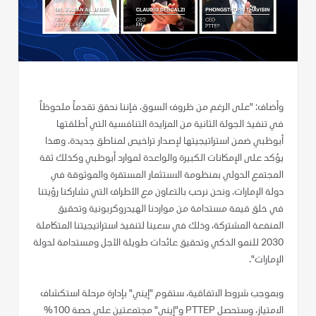
وأضاف: "على الرغم من ظروف السوق، فإننا نحقق تقدماً ملحوظاً
في تنفيذ الجولة الثانية من المزايدة التنافسية التي أطلقتها
أبوظبي ضمن استراتيجيتها لإصدار تراخيص لمناطق جديدة. وهذا
يؤكد على الإمكانات الكبيرة والواعدة لموارد أبوظبي وكذلك ثقة
المجتمع الدولي بمنظومة الاستثمار المستقرة والموثوقة في
دولة الإمارات. ونحن نرحب بالتعاون مع الأطراف التي تشاركنا رؤيتنا
في خلق قيمة مستدامة من مواردنا الهيدروكربونية وتحقيق
المنفعة المشتركة، وذلك في سعينا لتنفيذ استراتيجيتنا المتكاملة
2030 للنمو الذكي وتحقيق عائدات طويلة الأجل ومستدامة لدولة
الإمارات".
وبموجب شروط الاتفاقية، ستقوم "إيني" بإدارة مرحلة استكشاف
الامتياز، وستحصل PTTEP و"إيني" مجتمعتين على حصة 100%