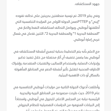
جهود الاستكشاف.
وفي يناير 2019، تم ترسية منطقتين بحريتين على تحالف تقوده
"إيني" و PTTEPضمن الجولة الأولى من المزايدة التنافسية التي
أطلقتها أبوظبي. ويواصل التحالف استكشاف النفط والغاز في
"المنطقة البحرية 1" والمنطقة البحرية 2"، اللتين تقعان في شمال
غربي إمارة أبوظبي.
مع العلم بأنه يتم التخطيط بعناية لجميع أنشطة الاستكشاف في
أبوظبي بما يضمن تخفيف أي آثار محتملة من خلال تنفيذ تدابير
وإجراءات الحماية، واستخدام الأساليب والتقنيات المتقدمة، وإشراك
الأطراف المعنية لتقليل تأثير أنشطة الحفر في المناطق المأهولة
بالسكان أو ذات الأهمية البيئية.
وأطلقت أدنوك الجولة الثانية من مزايدات أبوظبي التنافسية في
عام 2019، حيث طرحت مجموعة من المناطق البرية والبحرية
الرئيسية نيابة عن المجلس الأعلى للبترول في أبوظبي. واستناداً
إلى البيانات المتوفرة من الدراسات التفصيلية للنظام البترولي