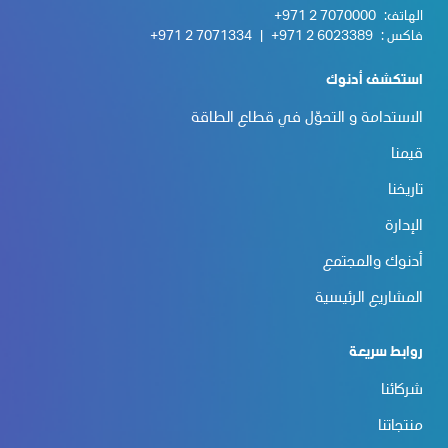
الهاتف:
+971 2 7070000
فاكس :
+971 2 6023389
|
+971 2 7071334
استكشف أدنوك
الاستدامة و التحوّل في قطاع الطاقة
قيمنا
تاريخنا
الإدارة
أدنوك والمجتمع
المشاريع الرئيسية
روابط سريعة
شركائنا
منتجاتنا