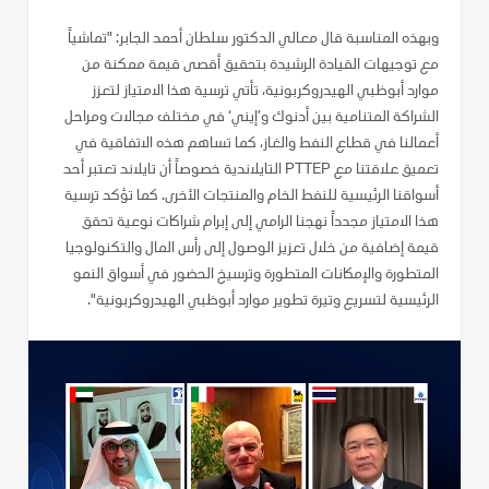
وبهذه المناسبة قال معالي الدكتور سلطان أحمد الجابر: "تماشياً
مع توجيهات القيادة الرشيدة بتحقيق أقصى قيمة ممكنة من
موارد أبوظبي الهيدروكربونية، تأتي ترسية هذا الامتياز لتعزز
الشراكة المتنامية بين أدنوك و’إيني‘ في مختلف مجالات ومراحل
أعمالنا في قطاع النفط والغاز، كما تساهم هذه الاتفاقية في
تعميق علاقتنا مع PTTEP التايلاندية خصوصاً أن تايلاند تعتبر أحد
أسواقنا الرئيسية للنفط الخام والمنتجات الأخرى. كما تؤكد ترسية
هذا الامتياز مجدداً نهجنا الرامي إلى إبرام شراكات نوعية تحقق
قيمة إضافية من خلال تعزيز الوصول إلى رأس المال والتكنولوجيا
المتطورة والإمكانات المتطورة وترسيخ الحضور في أسواق النمو
الرئيسية لتسريع وتيرة تطوير موارد أبوظبي الهيدروكربونية".