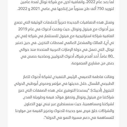
لما بعد عام 2022، واتفاقية أخرى مع شركة توتال لمدة عامين
لتوريد 750 ألف طن سنوياً من إنتاجها في عامي 2021 و 2022.
وتمثل هذه الاتفاقيات الجديدة تعزيزاً للعلاقات الوثيقة التي تجمع
بين أدنوك مع فيتول وتوتال، حيث وقعت أدنوك في عام 2019
اتفاقية شراكة استراتيجية مع فيتول للاستثمار في شركة (في تي
تي آي)، المالك والمشغل العالمي لمحطات التخزين. في حين تعتبر
توتال، التي تعمل في دولة الإمارات العربية المتحدة منذ حوالي
ـ80 عاماً، أحد أقدم شركاء أدنوك الدوليين وصاحبة حصص في
بعض من مشاريع المجموعة.
وقالت فاطمة النعيمي، الرئيس التنفيذي لشركة أدنوك للغاز
الطبيعي المُسال، خلال حديثها في مؤتمر ومعرض أبوظبي الدولي
للبترول (أديبك): "يسعدنا التوقيع على هذه الصفقات التي تعزز
شراكتنا مع فيتول وتوتال وتحقق فوائد قيمة وطويلة المدى
لشركتنا ومساهمينا، حيث سنستطيع عبر تبني نهج التعاون
والشراكات خلق فرص نمو جديدة لأدنوك وتعزيز القيمة من مواردنا
للمساهمة في دعم مسيرة النمو في الدولة".