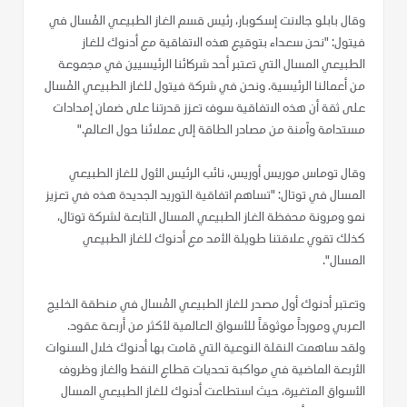
وقال بابلو جالانت إسكوبار، رئيس قسم الغاز الطبيعي المُسال في
فيتول: "نحن سعداء بتوقيع هذه الاتفاقية مع أدنوك للغاز
الطبيعي المسال التي تعتبر أحد شركائنا الرئيسيين في مجموعة
من أعمالنا الرئيسية. ونحن في شركة فيتول للغاز الطبيعي المُسال
على ثقة أن هذه الاتفاقية سوف تعزز قدرتنا على ضمان إمدادات
مستدامة وآمنة من مصادر الطاقة إلى عملائنا حول العالم."
وقال توماس موريس أوريس، نائب الرئيس الأول للغاز الطبيعي
المسال في توتال: "تساهم اتفاقية التوريد الجديدة هذه في تعزيز
نمو ومرونة محفظة الغاز الطبيعي المسال التابعة لشركة توتال،
كذلك تقوي علاقتنا طويلة الأمد مع أدنوك للغاز الطبيعي
المسال".
وتعتبر أدنوك أول مصدر للغاز الطبيعي المُسال في منطقة الخليج
العربي ومورداً موثوقاً للأسواق العالمية لأكثر من أربعة عقود.
ولقد ساهمت النقلة النوعية التي قامت بها أدنوك خلال السنوات
الأربعة الماضية في مواكبة تحديات قطاع النفط والغاز وظروف
الأسواق المتغيرة، حيث استطاعت أدنوك للغاز الطبيعي المسال