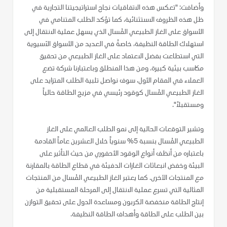
وأضافت: "تعكس هذه الاتفاقيات نجاح استراتيجيتنا التجارية في
ظل هذه الظروف الاستثنائية، كما تؤكد الطلب المتنامي في
الأسواق على الغاز الطبيعي المُسال الذي يسهل عملية الانتقال إلى
استهلاك الطاقة النظيفة، خاصةً في العديد من الأسواق الآسيوية
التي استطاعت بفضل الاعتماد على الغاز الطبيعي من تحقيق
مكاسب بيئية كبيرة. ومن هذا المنطلق وباعتبارنا شركة تضع
العملاء في المقام الأول، سوف نواصل تلبية الطلب المتزايد على
الغاز الطبيعي المُسال كوقود رئيسي في مزيج الطاقة حالياً
ومستقبلاً".
وتشير التوقعات الحالية إلى نمو الطلب العالمي على الغاز
الطبيعي المُسال بنسبة 5% سنوياً خلال العشرين عاماً القادمة
باعتباره من أنظف أنواع الوقود الأحفوري من حيث التأثير على
البيئة وخفض انبعاثات الغازات الدفيئة في قطاع الطاقة بالمقارنة
مع المنتجات الأخرى. كما يعتبر الغاز الطبيعي المُسال من المنتجات
المثالية التي تسرع عملية الانتقال إلى المرحلة المستقبلية من
إنتاج الطاقة منخفضة الكربون ومساعدة الدول على تحقيق التوازن
بين الطلب على الطاقة وأهداف الطاقة النظيفة.