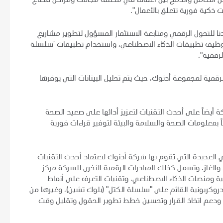
 التكامل والدمج بين أعمالنا في مختلف مجالات ومراحل قطاع
 ذكية فورية تتعلق بالأعمال".
 للتحول الرقمي ومتابعة الاستثمار المسؤول لتطوير مشاريع
 توظيف تطبيقات الذكاء الاصطناعي، واستخدام تطبيقات ’سلسلة
لرقمية".
الرقمية لمجموعة أدنوك، حيث يتم تحليل البينانات التي يوفرها
 أيضاً على أحدث التقنيات لتعزيز أدائها على صعيد الصحة
 بمعلومات الصحة والسلامة والبيئة لتوفير قراءات فورية
مي العديدة التي تقوم بها شركة أدنوك لاعتماد أحدث التقنيات
الغاز. وتشمل كذلك المبادرات الرقمية الأخرى للشركة مركز
ذكية ومنصات الذكاء الاصطناعي، وتقنيات التعرف على أنماط
يدروكربونية القائم على "سلسلة الكتل" (بلوك تشين)، وغيرها من
رض ودعم اتخاذ القرار وتحسين خطط تطوير الحقول وتقليل وقت