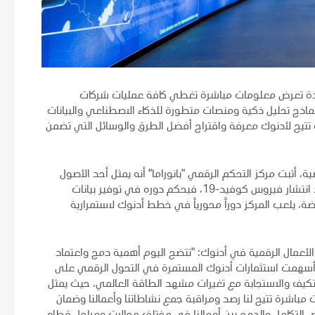
موحدة تعرض معلومات مباشرة تغطي كافة عمليات شركات
. وباستخدام نماذج تحليل ذكية ومنصات متطورة للذكاء الاصطناعي والبيانات
 تتيح لأدنوك معرفة واقتراح أفضل الطرق والوسائل التي تضمن
ة، أثبت مركز التحكم الرقمي "بانوراما" أنه يمثل أحد الأصول
المهمة لأستمرارية أعمال أدنوك خلال الفترة الحالية التي تشهد انتشار فيروس كوفيد-19، فبحكم دوره في توفير بيانات
، يلعب المركز دوراً محورياً في خطط أدنوك لاستمرارية
الأعمال الرقمية في أدنوك: "تتضح اليوم أهمية دمج واعتماد
 أسهمت استثمارات أدنوك المستمرة في التحول الرقمي على
التكيف والاستجابة مع تغيرات مشهد الطاقة العالمي، حيث يمثل
مباشرة تتيح لنا رصد ومراقبة جمع نشاطاتنا وأعمالنا وضمان