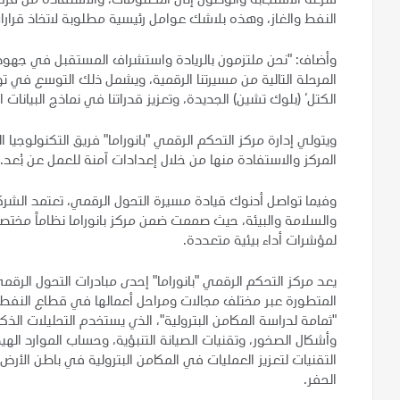
سرعة الاستجابة والوصول إلى المعلومات، والاستفادة من فرص
النفط والغاز، وهذه بلاشك عوامل رئيسية مطلوبة لاتخاذ قرارات
وأضاف: "نحن ملتزمون بالريادة واستشراف المستقبل في جهودنا
المرحلة التالية من مسيرتنا الرقمية، ويشمل ذلك التوسع في
الكتل‘ (بلوك تشين) الجديدة، وتعزيز قدراتنا في نماذج البيانات ا
ويتولي إدارة مركز التحكم الرقمي "بانوراما" فريق التكنولوجيا 
المركز والاستفادة منها من خلال إعدادات آمنة للعمل عن بُعد.
وفيما تواصل أدنوك قيادة مسيرة التحول الرقمي، تعتمد الشركة
والسلامة والبيئة، حيث صممت ضمن مركز بانوراما نظاماً مختصاً
لمؤشرات أداء بيئية متعددة.
يعد مركز التحكم الرقمي "بانوراما" إحدى مبادرات التحول الرق
المتطورة عبر مختلف مجالات ومراحل أعمالها في قطاع النفط و
"ثمامة لدراسة المكامن البترولية"، الذي يستخدم التحليلات ال
وأشكال الصخور، وتقنيات الصيانة التنبؤية، وحساب الموارد اله
التقنيات لتعزيز العمليات في المكامن البترولية في باطن الأ
الحفر.