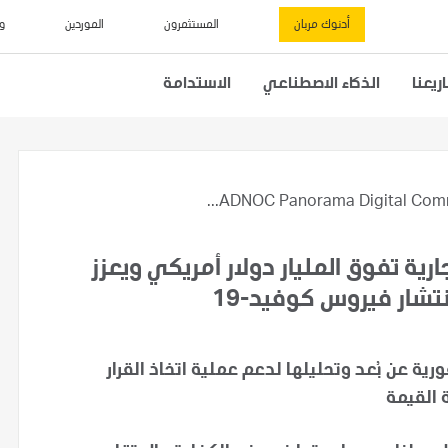
أدنوك مربان
المستثمرون
الموردين
و
يعنا
الذكاء الاصطناعي
الاستدامة
ADNOC Panorama Digital Comma
رية تفوق المليار دولار أمريكي ويعزز
تشار فيروس كوفيد-19
ية عن بُعد وتحليلها لدعم عملية اتخاذ القرار
 القيمة