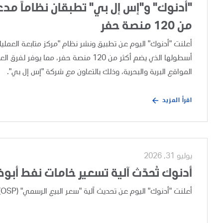
"أدنوك" و"إس إل بي" تطبقان نظاماً مدعوم
من 120 منصة حفر
أسطولها الذي يضم أكثر من 120 منصة حفر،
المواقع البرية والبحرية، وذلك بالتعاون مع شركة "إس إل بي".
اقرأ المزيد
يوليو 31, 2026
أدنوك تُحدّث آلية تسعير خامات نفط أبو
أعلنت "أدنوك" اليوم عن تحديث آلية "سعر البيع الرسمي" (OSP) لخامات نفط أبوظبي، وذلك بعد إجراء مراجعة تجارية دورية.