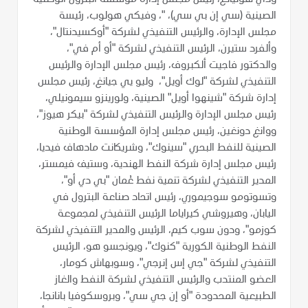
الصينية (سي إن بي سي)، "، وفيكي هولوب، رئيسة
مجلس الإدارة، والرئيس التنفيذي لشركة "أوكسيدنتال"،
وألفرد ستيرن، الرئيس التنفيذي لشركة "أو أم في"،
والدكتور فاجيت ألكبروف، رئيس مجلس الإدارة والرئيس
التنفيذي لشركة "لوك أويل"، وليو يي جيانغ، رئيس مجلس
إدارة شركة "شينهوا أويل" الصينية، ولورينزو سيمونيلي،
رئيس مجلس الإدارة والرئيس التنفيذي لشركة "بيكر هيوز"،
ووانغ دونغين، رئيس مجلس إدارة المؤسسة الوطنية
الصينية للنفط البحري "سينوك"، وشريكانت مادهاف فيديا،
رئيس مجلس إدارة شركة النفط الهندية، وستيف فيمستر،
المدير التنفيذي لشركة تنمية نفط عُمان "بي دي أو"،
وتسوتومو سوجيموري، رئيس اتحاد صناعة البترول في
اليابان، وهيروشي كيراياما الرئيس التنفيذي لمجموعة
كوزمو"، ودون سوب كيم، الرئيس والمدير التنفيذي لشركة
النفط الوطنية الكورية "كنوك"، ويونجسو هو، الرئيس
التنفيذي لشركة "جي إس إنرجي"، وسوبهاش كومار،
العضو المنتدب والرئيس التنفيذي لشركة النفط والغاز
الطبيعية المحدودة "أو إن جي سي"، وبروسكوفيا بانانجا،