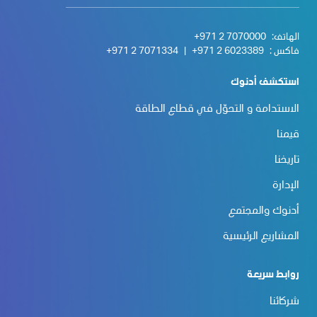
الهاتف:
+971 2 7070000
فاكس :
+971 2 6023389
|
+971 2 7071334
استكشف أدنوك
الاستدامة و التحوّل في قطاع الطاقة
قيمنا
تاريخنا
الإدارة
أدنوك والمجتمع
المشاريع الرئيسية
روابط سريعة
شركائنا