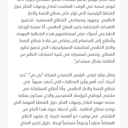
ليوفر منصة في الوقت المناسب لتبادل وجهات النظر حول
القضايا الرئيسية التي تؤثر على قطاع النفط والغاز
العالمي وجهود ومساعي القطاع المستمرة لتحقيق
الأهداف المتعلقة بتغير المناخ العالمي. أنا ممتنة للإدارة
العليا في أدنوك على استضافتهم هذه الفعالية المهمة،
وأتطلع إلى الانضمام إلى زملائي من قادة قطاع النفط
والغاز العالمي لمناقشة الاستراتيجيات التي تحقق تطور
القطاع وتضمن استمراره في تلبية احتياجات العالم من
الطاقة بشكل مستدام".
وقال برنارد لوني، الرئيس التنفيذي لشركة "بي بي": "يعد
أديبك أحد أهم وأبرز الفعاليات التي تُعقد سنوياً في
قطاع النفط والغاز العالمي وأنا أتطلع للمشاركة في
ملتقى أبوظبي للرؤساء التنفيذيين والذي سيكون بمثابة
منصة مهمة لتبادل وجهات النظر حول القضايا المهمة التي
تواجه قطاع الطاقة. يأتي انعقاد دورة هذا العام من
الملتقى في توقيت ذو أهمية كبيرة، إذ يشهد العالم
اهتماماً متزايداً وحواراً مستمراً لإيجاد حلول لتغير المناخ.