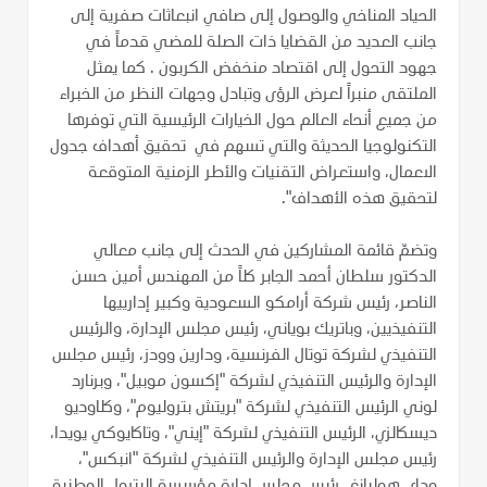
الحياد المناخي والوصول إلى صافي انبعاثات صفرية إلى
جانب العديد من القضايا ذات الصلة للمضي قدماً في
جهود التحول إلى اقتصاد منخفض الكربون . كما يمثل
الملتقى منبراً لعرض الرؤى وتبادل وجهات النظر من الخبراء
من جميع أنحاء العالم حول الخيارات الرئيسية التي توفرها
التكنولوجيا الحديثة والتي تسهم في تحقيق أهداف جدول
الاعمال، واستعراض التقنيات والأطر الزمنية المتوقعة
لتحقيق هذه الأهداف".
وتضمّ قائمة المشاركين في الحدث إلى جانب معالي
الدكتور سلطان أحمد الجابر كلاً من المهندس أمين حسن
الناصر، رئيس شركة أرامكو السعودية وكبير إدارييها
التنفيذيين، وباتريك بوياني، رئيس مجلس الإدارة، والرئيس
التنفيذي لشركة توتال الفرنسية، ودارين وودز، رئيس مجلس
الإدارة والرئيس التنفيذي لشركة "إكسون موبيل"، وبرنارد
لوني الرئيس التنفيذي لشركة "بريتش بتروليوم"، وكلاوديو
ديسكالزي، الرئيس التنفيذي لشركة "إيني"، وتاكايوكي يويدا،
رئيس مجلس الإدارة والرئيس التنفيذي لشركة "انبكس"،
وداي هوليانغ، رئيس مجلس إدارة مؤسسة البترول الوطنية