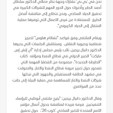
نحن في ’بي بي‘ نشارك وجهة نظر معالي الدكتور سلطان
أحمد الجابر وأدنوك حول الدور المهم للشركات الكبيرة في
تحقيق الحياد المناخي، ونحن نتطلع إلى مناقشة أفضل
الطرق للاستفادة من فرص الأعمال التي توفرها عملية
الانتقال إلى الحياد الكربوني".
ويقام الملتقى وفق قواعد "تشاتام هاوس" لتعزيز
شفافية وحيوية النقاش، وستناقش الجلسات التي يديرها
الدكتور دانيال يرجين، نائب رئيس مجلس إدارة "آي إتش إس
ماركت" الخبير الدولي في قطاع النفط ومؤلف كتاب
"الخارطة الجديدة"، مجموعة من القضايا المهمة التي
تتمحور حول تعزيز مرونة قطاع النفط والغاز، والتحولات
في مشهد الطاقة المستقبلي والجهود التي تبذلها
شركات النفط والغاز للمساهمة في حماية البيئة إلى جانب
عدد من المواضيع.
وقال الدكتور دانيال يرجين: "يتيح ملتقى أبوظبي للرؤساء
التنفيذيين فرصة فريدة لمناقشة جدول أعمال مؤتمر
الأمم المتحدة للتغير المناخي ’كوب 26‘، حول تحقيق