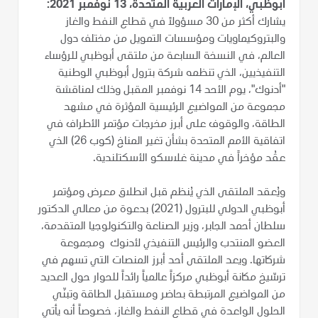
أبوظبي، الإمارات العربية المتحدة، 13 نوفمبر 2021:
يشارك أكثر من 30 مسؤولاً في قطاع النفط والغاز
والبتروكيماويات ومؤسسات التمويل من مختلف دول
العالم، في النسخة السابعة من ملتقى أبوظبي للرؤساء
التنفيذيين، الذي تنظمه شركة بترول أبوظبي الوطنية
"أدنوك"، يوم الأحد 14 نوفمبر المقبل وذلك لمناقشة
مجموعة من المواضيع الرئيسية المؤثرة في مشهد
الطاقة، والوقوف على أبرز مخرجات مؤتمر الأطراف في
اتفاقية الأمم المتحدة بشأن تغير المناخ (كوب 26) الذي
عقُد مؤخراً في مدينة غلاسكو الأسكتلندية.
ويُعقد الملتقى الذي يُنظم قبل انطلاق معرض ومؤتمر
أبوظبي الدولي للبترول (2021) بدعوة من معالي الدكتور
سلطان أحمد الجابر، وزير الصناعة والتكنولوجيا المتقدمة،
العضو المنتدب والرئيس التنفيذي لأدنوك ومجموعة
شركاتها. ويعد الملتقى أحد أبرز المنصات التي تسهم في
ترسّيخ مكانة أبوظبي مركزاً عالمياً رائداً للحوار حول العديد
من المواضيع المرتبطة بحاضر ومستقبل الطاقة وتبنّي
الحلول الواعدة في قطاع النفط والغاز، خصوصاً أنه يأتي