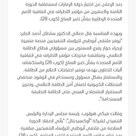
بعد الإعلان عن اختيار دولة الإمارات لاستضافة الدورة
الثامنة والعشرين من مؤتمر الأطراف في اتفاقية الأمم
المتحدة الإطارية بشأن تغير المناخ (كوب 28).
وبهذه المناسبة قال معالي الدكتور سلطان أحمد الجابر:
"يوفر ملتقى أبوظبي للرؤساء التنفيذيين منصة متميزة
لإجراء حوار رفيع المستوى بين مسؤولي قطاع الطاقة
العالمي، ومناقشة مخرجات مؤتمر الأطراف في اتفاقية
الأمم المتحدة بشأن تغير المناخ (كوب 26) واستكشاف
آليات للتعاون بهدف توفير احتياجات العالم من الطاقة،
والاستثمار بشكل مسؤول ومستدام في الوقود منخفض
الانبعاثات الكربونية لضمان أمن الطاقة العالمي، وتعزيز
الاستقرار الاقتصادي المبني على الطاقة النظيفة
المستدامة".
وقالت فيكي هولوب، رئيسة مجلس الإدارة والرئيس
التنفيذي لشركة "أوكسيدنتال": "يأتي انعقاد الدورة
السابعة من ملتقى أبوظبي للرؤساء التنفيذيين مباشرة
بعد ختام مؤتمر الأمم المتحدة للتغير المناخي (كوب 26)،