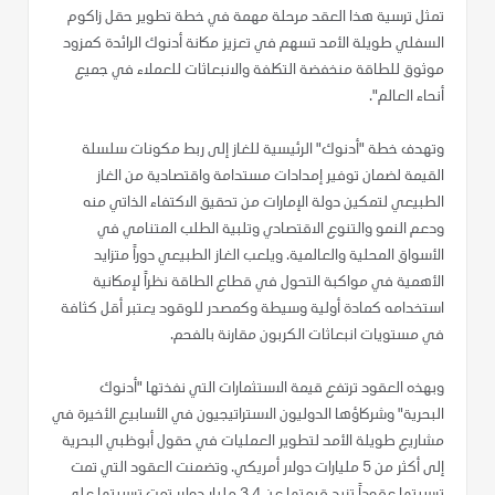
تمثل ترسية هذا العقد مرحلة مهمة في خطة تطوير حقل زاكوم
السفلي طويلة الأمد تسهم في تعزيز مكانة أدنوك الرائدة كمزود
موثوق للطاقة منخفضة التكلفة والانبعاثات للعملاء في جميع
أنحاء العالم".
وتهدف خطة "أدنوك" الرئيسية للغاز إلى ربط مكونات سلسلة
القيمة لضمان توفير إمدادات مستدامة واقتصادية من الغاز
الطبيعي لتمكين دولة الإمارات من تحقيق الاكتفاء الذاتي منه
ودعم النمو والتنوع الاقتصادي وتلبية الطلب المتنامي في
الأسواق المحلية والعالمية. ويلعب الغاز الطبيعي دوراً متزايد
الأهمية في مواكبة التحول في قطاع الطاقة نظراً لإمكانية
استخدامه كمادة أولية وسيطة وكمصدر للوقود يعتبر أقل كثافة
في مستويات انبعاثات الكربون مقارنة بالفحم.
وبهذه العقود ترتفع قيمة الاستثمارات التي نفذتها "أدنوك
البحرية" وشركاؤها الدوليون الاستراتيجيون في الأسابيع الأخيرة في
مشاريع طويلة الأمد لتطوير العمليات في حقول أبوظبي البحرية
إلى أكثر من 5 مليارات دولار أمريكي. وتضمنت العقود التي تمت