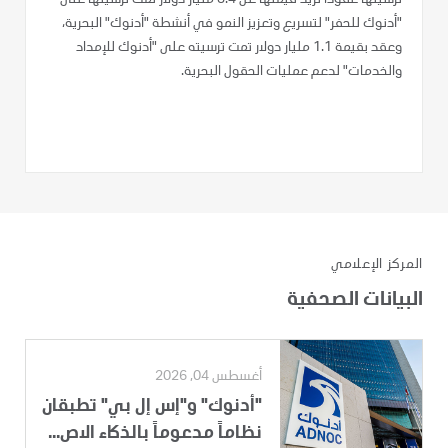
ترسيتها عقوداً تزيد قيمتها عن 3.4 مليار دولار تمت ترسيتها على
"أدنوك للحفر" لتسريع وتعزيز النمو في أنشطة "أدنوك" البحرية،
وعقد بقيمة 1.1 مليار دولار تمت ترسيته على "أدنوك للإمداد
والخدمات" لدعم عمليات الحقول البحرية.
المركز الإعلامي
البيانات الصحفية
أغسطس 04, 2026
"أدنوك" و"إس إل بي" تطبقان
نظاماً مدعوماً بالذكاء الاص...