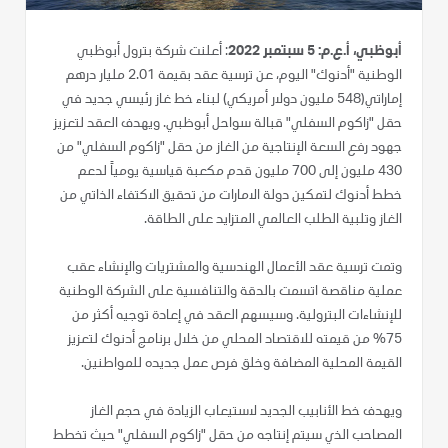
أبوظبي، أ.ع.م: 5 سبتمبر 2022
: أعلنت شركة بترول أبوظبي
الوطنية "أدنوك" اليوم، عن ترسية عقد بقيمة 2.01 مليار درهم
إماراتي(548 مليون دولار أمريكي) لبناء خط غاز رئيسي جديد في
حقل "زاكوم السفلي" قبالة سواحل أبوظبي. ويهدف العقد لتعزيز
جهود رفع السعة الإنتاجية من الغاز من حقل "زاكوم السفلي" من
430 مليون إلى 700 مليون قدم مكعبة قياسية يومياً لدعم
خطط أدنوك لتمكين دولة الامارات من تحقيق الاكتفاء الذاتي من
الغاز وتلبية الطلب العالمي المتزايد على الطاقة.
وتمت ترسية عقد الأعمال الهندسية والمشتريات والإنشاء عقب
عملية مناقصة اتسمت بالدقة والتنافسية على الشركة الوطنية
للإنشاءات البترولية. وسيسهم العقد في إعادة توجيه أكثر من
75% من قيمته للاقتصاد المحلي من خلال برنامج أدنوك لتعزيز
القيمة المحلية المضافة وخلق فرص عمل جديده للمواطنين.
ويهدف خط الأنابيب الجديد لاستيعاب الزيادة في حجم الغاز
المصاحب الذي سيتم إنتاجه من حقل "زاكوم السفلي" حيث تخطط