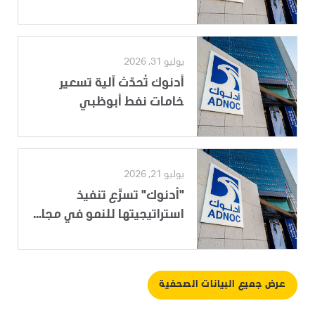
يوليو 31, 2026
أدنوك تُحدّث آلية تسعير
خامات نفط أبوظبي
يوليو 21, 2026
"أدنوك" تسرِّع تنفيذ
استراتيجيتها للنمو في مجا...
عرض جميع البيانات الصحفية