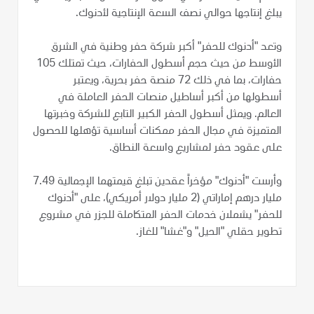
يبلغ إنتاجها حوالي نصف السعة الإنتاجية لأدنوك.
وتعد "أدنوك للحفر" أكبر شركة حفر وطنية في الشرق
الأوسط من حيث حجم أسطول الحفارات، حيث تمتلك 105
حفارات، بما في ذلك 72 منصة حفر بحرية، ويعتبر
أسطولها من أكبر أساطيل منصات الحفر العاملة في
العالم. ويمثل أسطول الحفر الكبير التابع للشركة وخبرتها
المتميزة في مجال الحفر ممكنات أساسية تؤهلها للحصول
على عقود حفر لمشاريع واسعة النطاق.
وأرست "أدنوك" مؤخراً عقدين تبلغ قيمتهما الإجمالية 7.49
مليار درهم إماراتي (2 مليار دولار أمريكي)، على "أدنوك
للحفر" يشملان خدمات الحفر المتكاملة للجزر في مشروع
تطوير حقلي "الحيل" و"غشا" للغاز.