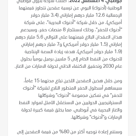
أبوظبي، 4 أغسطس 2022
: أعلنت شركة بترول أبوظبي
الوطنية (أدنوك) اليوم، عن ترسية عقدين تتجاوز قيمتهما
الإجمالية 12.6 مليار درهم إماراتي (3.4 مليار دولار
أمريكي)، من خلال شركة "أدنوك البحرية"، على شركة
"أدنوك للحفر"، وذلك لاستئجار 8 منصات حفر. وسيدعم
هذان العقدان البالغ قيمتهما على التوالي 5.6 مليار درهم
إماراتي (1.5 مليار دولار أمريكي) و7 مليار درهم إماراتي
(1.9 مليار دولار أمريكي)، هدف زيادة السعة الإنتاجية
لأدنوك من النفط الخام إلى 5 ملايين برميل يومياً بحلول
عام 2030 وتحقيق الاكتفاء الذاتي لدولة الامارات من الغاز.
ومن خلال هذين العقدين اللذين تبلغ مدتهما 15 عاماً،
سيساهم أسطول الحفر المتطور التابع لشركة "أدنوك
للحفر" في تمكين مجموعة "أدنوك" وشركائها
الاستراتيجيين الدوليين من الاستغلال الأمثل لموارد النفط
والغاز البحرية في أبوظبي، مما يخلق قيمة كبيرة لدولة
الإمارات و"أدنوك" وشركائها.
وستتم إعادة توجيه أكثر من 80% من قيمة العقدين إلى