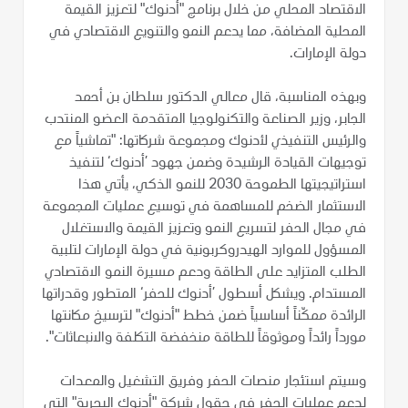
الاقتصاد المحلي من خلال برنامج "أدنوك" لتعزيز القيمة
المحلية المضافة، مما يدعم النمو والتنويع الاقتصادي في
دولة الإمارات.
وبهذه المناسبة، قال معالي الدكتور سلطان بن أحمد
الجابر، وزير الصناعة والتكنولوجيا المتقدمة العضو المنتدب
والرئيس التنفيذي لأدنوك ومجموعة شركاتها: "تماشياً مع
توجيهات القيادة الرشيدة وضمن جهود ’أدنوك‘ لتنفيذ
استراتيجيتها الطموحة 2030 للنمو الذكي، يأتي هذا
الاستثمار الضخم للمساهمة في توسيع عمليات المجموعة
في مجال الحفر لتسريع النمو وتعزيز القيمة والاستغلال
المسؤول للموارد الهيدروكربونية في دولة الإمارات لتلبية
الطلب المتزايد على الطاقة ودعم مسيرة النمو الاقتصادي
المستدام. ويشكل أسطول ’أدنوك للحفر‘ المتطور وقدراتها
الرائدة ممكّناً أساسياً ضمن خطط "أدنوك" لترسيخ مكانتها
مورداً رائداً وموثوقاً للطاقة منخفضة التكلفة والانبعاثات".
وسيتم استئجار منصات الحفر وفريق التشغيل والمعدات
لدعم عمليات الحفر في حقول شركة "أدنوك البحرية" التي