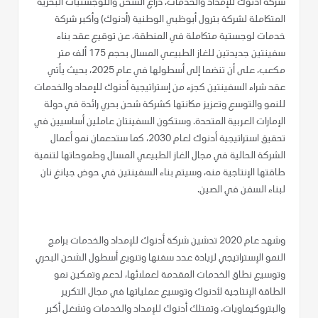
شركة أدنوك للإمداد والخدمات، ذراع الشحن واللوجستيات البحرية
المتكاملة لشركة بترول أبوظبي الوطنية (أدنوك) وأكبر شركة
خدمات لوجستية متكاملة في المنطقة، عن توقيع عقد بناء
سفينتين جديدتين للغاز الطبيعي المسال بحجم 175 ألف متر
مكعب، على أن تنضما إلى أسطولها في عام 2025، بحيث يأتي
عقد شراء السفينتين كجزء من إستراتيجية أدنوك للإمداد والخدمات
للنمو والتوسع وتعزيز مكانتها كشركة شحن بحري رائدة في دولة
الإمارات العربية المتحدة. وستكون السفينتان عاملين أساسيين في
تحقيق استراتيجية أدنوك لعام 2030، كما ستدعمان نمو أعمال
الشركة الحالية في مجال الغاز الطبيعي المسال وطموحاتها لتنمية
طاقتها الإنتاجية منه، وسيتم بناء السفينتين في حوض جيانغ نان
لبناء السفن في الصين.
وشهد عام 2020 تدشين شركة أدنوك للإمداد والخدمات برامج
النمو الإستراتيجي لزيادة عدد سفنها وتنويع أسطول الشحن البحري
وتوسيع نطاق الخدمات المقدمة لعملائها، لدعم وتمكين نمو
الطاقة الإنتاجية لأدنوك وتوسيع عملياتها في مجال التكرير
والبتروكيماويات. وتمتلك أدنوك للإمداد والخدمات وتشغل أكبر