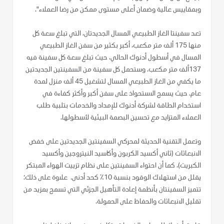
وبمقاييس عالية وضمان أعلى مستوى ممكن من رضا العملاء".
تعد سفينتا الغاز الطبيعي المسال الجديدتان، التي تبلغ سعة كل
منها 175 ألف متر مكعب، أكبر بكثير من سفن الغاز الطبيعي
المسال في أسطول أدنوك الحالي، حيث تبلغ سعة كل سفينة فيه
137ألف متر مكعب. وستحمل كل سفينة من السفينتين الجديدتين
ما يكفي من الغاز الطبيعي المسال لتشغيل 45 ألف منزل لمدة
عام. حيث يسمح الاستحواذ على سفن أكبر وأكثر كفاءة في
استخدام الطاقة لشركة أدنوك للإمداد والخدمات بتلبية طلب
العملاء المتزايد مع تحسين البصمة البيئية لأسطولها.
وتعمل التقنية الحديثة لمحركي السفينتين الجديدتين على خفض
الانبعاثات (ثاني أكسيد الكربون وأكاسيد النيتروجين وأكسيد
الكبريت)، كما أن احتواء السفينتين على نظام تزييت الهواء المبتكر
يقلل من استهلاك الوقود بنسبة 10٪ كحد أدنى. علاوة على ذلك؛
تتميز السفينتان بأنظمة إعادة التأهيل الجزئي التي تسمح بمزيد من
تقليل الانبعاثات والحفاظ على الحمولة.