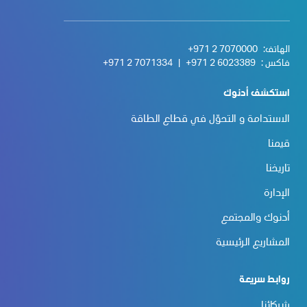
الهاتف:
+971 2 7070000
فاكس :
+971 2 6023389
|
+971 2 7071334
استكشف أدنوك
الاستدامة و التحوّل في قطاع الطاقة
قيمنا
تاريخنا
الإدارة
أدنوك والمجتمع
المشاريع الرئيسية
روابط سريعة
شركائنا