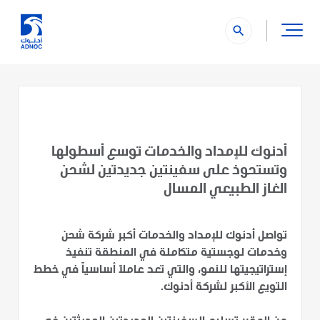
search
أدنوك للإمداد والخدمات توسع أسطولها
وتستحوذ على سفينتين جديدتين لشحن
الغاز الطبيعي المسال
تواصل أدنوك للإمداد والخدمات أكبر شركة شحن
وخدمات لوجستية متكاملة في المنطقة تنفيذ
إستراتيجيتها للنمو، والتي تعد عاملاً أساسياً في خطط
التويع الأكبر لشركة أدنوك.