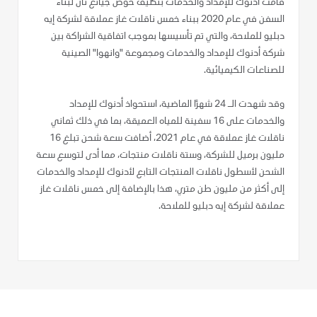
قامت أدنوك للإمداد والخدمات بتكليف حوض جيانغ نان لبناء
السفن في عام 2020 ببناء خمس ناقلات غاز عملاقة لشركة إيه
دبليو للملاحة، والتي تم تأسيسها بموجب اتفاقية الشراكة بين
شركة أدنوك للإمداد والخدمات ومجموعة "وانهوا" الصينية
للصناعات الكيميائية.
وقد شهدت الـ 24 شهرًا الماضية، استحواذ أدنوك للإمداد
والخدمات على 16 سفينة للمياه العميقة، بما في ذلك ثماني
ناقلات غاز عملاقة في عام 2021، أضافت سعة شحن تبلغ 16
مليون برميل للشركة، وستة ناقلات منتجات، مما أدى لتوسع سعة
الشحن لأسطول ناقلات المنتجات التابع لأدنوك للإمداد والخدمات
إلى أكثر من مليون طن متري، هذا بالإضافة إلى خمس ناقلات غاز
عملاقة لشركة إيه دبليو للملاحة.