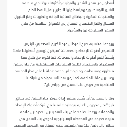
أسطول من سفن الشحن والقوارب وأكثرها تنوعًا في منطقة
الشرق الأوسط، ويقوم أسطولها التجاري بنقل النفط الخام
والمنتجات المكررة والبضائع السائبة الجافة والحاويات وغاز البترول
المسال والغاز الطبيعي المسال إلى الأسواق العالمية من خلال
السفن المملوكة لها والمؤجرة.
وبهذه المناسبة، صرح القبطان عبد الكريم المصعبي، الرئيس
التنفيذي أدنوك للإمداد والخدمات: "سيكون توسيع أسطولنا عاملاً
رئيسياً لنمو أدنوك للإمداد والخدمات. كما نقوم من خلال هذا
الاستحواذ بالاستعداد لتلبية الاحتياجات المستقبلية من خلال سفن
متطورة ومستدامة، وقادرة على خدمة عملائنا على مدار الخمسة
وعشرين عامًا القادمة، كما يعزز هذا الاستحواذ من شراكتنا
المتنامية مع حوض بناء السفن في جيانغ نان".
وقال السيد لين أو، رئيس مجلس إدارة حوض بناء السفن في جيانغ
نان: "نحن فخورون للغاية بتوطيد علاقتنا مع شركة أدنوك للإمداد
والخدمات. ويعد التعاقد على بناء السفينتين الجديدتين علامة
فارقة جديدة في المحفظة الإستراتيجية لحوض بناء السفن في
جيانغ نان، ونحن ملتزمون بتسليم هذه السفن في الموعد المحدد،