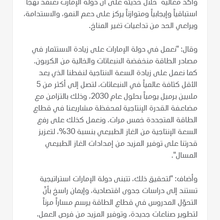
وأكد معاليه خلال حديثه على أن دولة الإمارت تعتمد نهجاُ
استباقياً وإيجابياً ومتوازناً يركز على دعم النمو، والاستدامة،
ويراعي الحد من تداعيات تغير المناخ.
وقال: "نعمل في دولة الإمارات على زيادة الاستثمار في
مصادر الطاقة منخفضة الانبعاثات والخالية من الكربون.
كما نعمل على زيادة السعة الانتاجية لنفطنا الذي يعد
الأقل كثافة عالمياً في الانبعاثات، لتصل إلى أكثر من 5
ملايين برميل يومياً بحلول عام 2030، وذلك بالتزامن مع
مضاعفة القدرة الإنتاجية لمحفظة مشاريعنا في قطاع
الطاقة المتجددة خمس مرات. ونعمل كذلك على رفع
السعة الإنتاجية من الغاز الطبيعي بنسبة 30%، لتعزيز
قدرتنا على توفير المزيد من إمدادات الغاز الطبيعي
المسال".
وأضاف: "لتحقيق ذلك، تتبنى دولة الإمارات استراتيجية
تستند إلى دراسات جدوى اقتصادية، وإيمان راسخ بأنّ
التحوّل المدروس في قطاع الطاقة يرسم مساراً مرناً
لتطوير صناعات جديدة، وتوفير المزيد من فرص العمل،