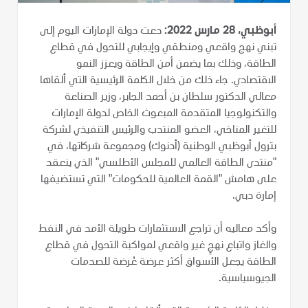
أبوظبي، 28 مارس 2022:
دعت دولة الإمارات اليوم إلى
تبني نهج واقعي ومنطقي وإيجابي للتحول في قطاع
الطاقة، وذلك بما يضمن أمن الطاقة ويعزز النمو
الاقتصادي. جاء ذلك من خلال الكلمة الرئيسية التي ألقاها
معالي الدكتور سلطان بن أحمد الجابر، وزير الصناعة
والتكنولوجيا المتقدمة المبعوث الخاص لدولة الإمارات
للتغير المناخي، العضو المنتدب والرئيس التنفيذي لشركة
بترول أبوظبي الوطنية (أدنوك) ومجموعة شركاتها، في
"منتدى الطاقة العالمي للمجلس الأطلسي" الذي ينعقد
على هامش "القمة العالمية للحكومات" التي تستضيفها
إمارة دبي.
وأكد معاليه أن تراجع الاستثمارات طويلة الأمد في النفط
والغاز واتباع نهجٍ غير واقعي لمواكبة التحول في قطاع
الطاقة يجعل الأسواق أكثر عرضة عُرضة للصدمات
الجيوسياسية.