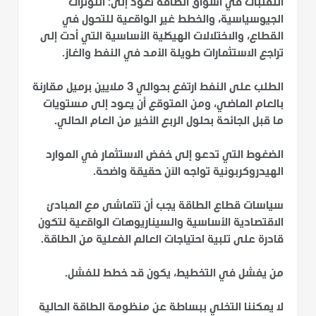
التقلبات في أسواق الطاقة تعود إلى: التوترات
الجيوسياسية، والخطط غير الواقعية للتحول في
القطاع، والاختلالات الهيكلية الأساسية التي أدت إلى
تراجع الاستثمارات طويلة الأمد في النفط والغاز.
الطلب على النفط ارتفع بحوالي 3 ملايين برميل مقارنة
بالعام الماضي، ومن المتوقع أن يعود إلى مستويات
ما قبل الجائحة بحلول الربع الأخير من العام الحالي.
الضغوط التي تدعو إلى خفض الاستثمار في الموارد
الهيدروكربونية تواجه الآن حقيقة واضحة.
سياسات قطاع الطاقة يجب أن تتماشى مع المبادئ
الاقتصادية الأساسية والسيناريوهات الواقعية لتكون
قادرة على تلبية احتياجات العالم الفعلية من الطاقة.
من يفشل في التخطيط، يكون قد خطط للفشل.
لا يمكننا التخلي ببساطة عن منظومة الطاقة الحالية