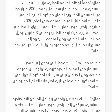
وقال: "وفقاً لوكالة الطاقة الدولية، فإنّ الاستثمارات
السنوية في النفط والغاز هي أقل بمقدار 200 مليار دولار
من المستوى المطلوب لضمان مواكبة الطلب العالمي
على الطاقة خلال الفترة الممتدة حتى العام 2030.
ونشهد تراجع العرض مقابل الطلب في أسواق النفط على
المدى القريب، حيث ارتفع الطلب بحوالي 3 ملايين برميل
مقارنة بالعام الماضي، ومن المتوقع أن يعود إلى
مستويات ما قبل جائحة كوفيد بحلول الربع الأخير من هذا
العام".
وأضاف معاليه: " إنّ الضغوط التي تدعو إلى خفض
الاستثمار في الموارد الهيدروكربونية تواجه الآن حقيقة
واضحة، ومن الضروري تبني سياسات لمواكبة التحول في
الطاقة تكون قادرة على تلبية احتياجات العالم الفعلية من
الطاقة".
وقال: "إن اتباع نهجٍ غير واقعي يتجاهل المبادئ الاقتصادية
الأساسية، سيؤدي إلى تراجع العرض مقابل الطلب، خاصةً
في الأسواق الأكثر عُرضة للصدمات الجيوسياسية، لأن