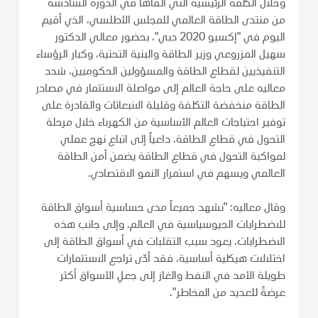
وخلال الكلمة الرئيسية التي ألقاها في الدورة السادسة
من منتدى الطاقة العالمي للمجلس الأطلسي، الذي أقيم
اليوم في "إكسبو 2020 دبي"، بحضور معالي الدكتور
سهيل المزروعي وزير الطاقة والبنية التحتية، وكبار الرؤساء
التنفيذيين لقطاع الطاقة والمسؤولين الحكوميين، شدد
معاليه على حاجة العالم إلى مواصلة الاستثمار في مصادر
الطاقة منخفضة التكلفة وقليلة الانبعاثات والقادرة على
توفير احتياجات العالم الأساسية من الكهرباء خلال مرحلة
التحول في قطاع الطاقة، داعياً إلى اتباع نهج عملي
لمواكبة التحول في قطاع الطاقة يضمن أمن الطاقة
العالمي ويسهم في استمرار النمو الاقتصادي.
وقال معاليه: "نشهد جميعاً مدى حساسية أسواق الطاقة
للاضطرابات الجيوسياسية في العالم. وإلى جانب هذه
الاضطرابات، يعود سبب التقلبات في أسواق الطاقة إلى
اختلالات هيكلية أساسية، فقد أدّى تراجع الاستثمارات
طويلة الأمد في النفط والغاز إلى جعلِ الأسواق أكثر
عرضةً للعديد من المخاطر".