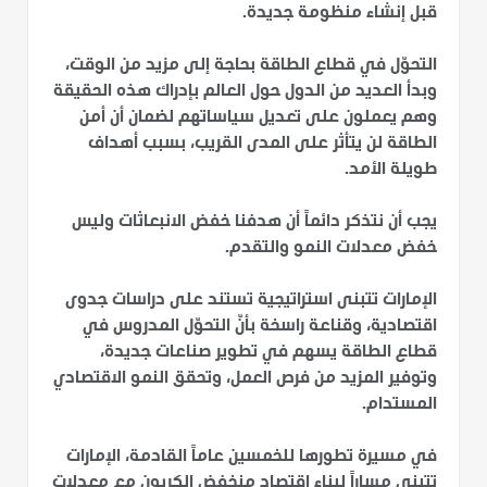
قبل إنشاء منظومة جديدة.
التحوّل في قطاع الطاقة بحاجة إلى مزيد من الوقت،
وبدأ العديد من الدول حول العالم بإدراك هذه الحقيقة
وهم يعملون على تعديل سياساتهم لضمان أن أمن
الطاقة لن يتأثر على المدى القريب، بسبب أهداف
طويلة الأمد.
يجب أن نتذكر دائماً أن هدفنا خفض الانبعاثات وليس
خفض معدلات النمو والتقدم.
الإمارات تتبنى استراتيجية تستند على دراسات جدوى
اقتصادية، وقناعة راسخة بأنّ التحوّل المدروس في
قطاع الطاقة يسهم في تطوير صناعات جديدة،
وتوفير المزيد من فرص العمل، وتحقق النمو الاقتصادي
المستدام.
في مسيرة تطورها للخمسين عاماً القادمة، الإمارات
تتبنى مساراً لبناء اقتصاد منخفض الكربون مع معدلات