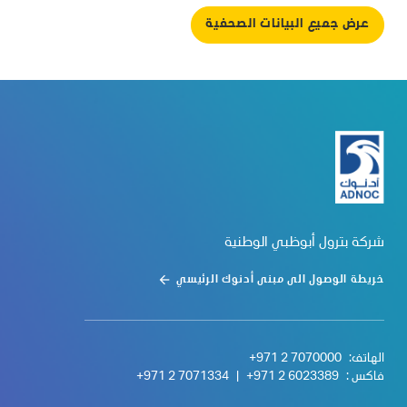
عرض جميع البيانات الصحفية
شركة بترول أبوظبي الوطنية
خريطة الوصول الى مبنى أدنوك الرئيسي
الهاتف:
+971 2 7070000
فاكس :
+971 2 6023389
|
+971 2 7071334