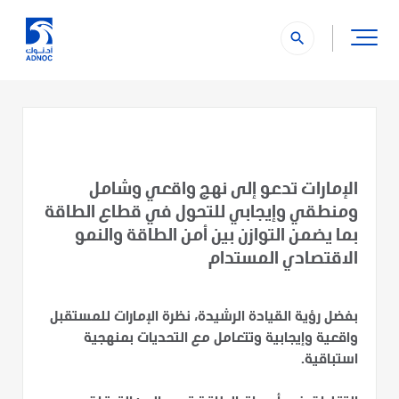
search
الإمارات تدعو إلى نهج واقعي وشامل
ومنطقي وإيجابي للتحول في قطاع الطاقة
بما يضمن التوازن بين أمن الطاقة والنمو
الاقتصادي المستدام
بفضل رؤية القيادة الرشيدة، نظرة الإمارات للمستقبل
واقعية وإيجابية وتتعامل مع التحديات بمنهجية
استباقية.