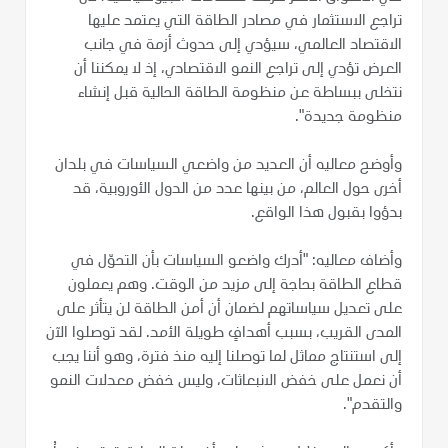
تراجع الاستثمار في مصادر الطاقة التي يعتمد عليها
الاقتصاد العالمي، سيؤدي إلى حدوث أزمة في جانب
العرض تؤدي إلى تراجع النمو الاقتصادي، إذ لا يمكننا أن
نتخلى ببساطة عن منظومة الطاقة الحالية قبل إنشاء
منظومة جديدة".
وأوضح معاليه أن العديد من واضعي السياسات في بلدان
أخرى حول العالم، من بينها عدد من الدول الأوروبية، قد
بدؤوا بقبول هذا الواقع.
وأضاف معاليه: "أدرك واضعو السياسات بأن التحوّل في
قطاع الطاقة بحاجة إلى مزيد من الوقت. وهم يعملون
على تعديل سياساتهم لضمان أن أمن الطاقة لن يتأثر على
المدى القريب، بسبب أهدافٍ طويلة الأمد. لقد توصلوا الآن
إلى استنتاج مماثل لما توصلنا إليه منذ فترة، وهو أننا يجب
أن نعمل على خفض الانبعاثات، وليس خفض معدلات النمو
والتقدم".