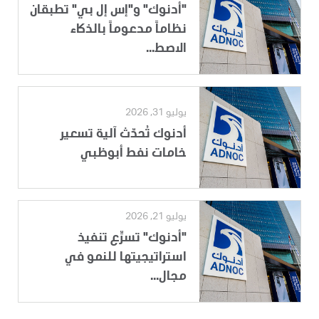
"أدنوك" و"إس إل بي" تطبقان
نظاماً مدعوماً بالذكاء
الاصط...
يوليو 31, 2026
أدنوك تُحدّث آلية تسعير
خامات نفط أبوظبي
يوليو 21, 2026
"أدنوك" تسرِّع تنفيذ
استراتيجيتها للنمو في
مجال...