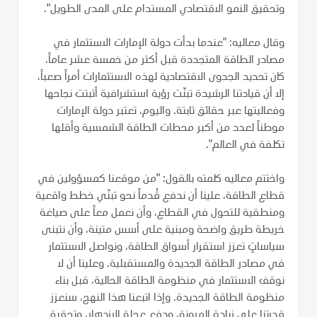
وتحقيق النمو الاقتصادي المستدام على المدى الطويل".
وقال معاليه: "عندما بدأت دولة الإمارات الاستثمار في
مصادر الطاقة المتجددة قبل أكثر من خمسة عشر عاماً،
كان تحديد الجدوى الاقتصادية لهذه الاستثمارات أمراً صعباً،
إلا أن قيادتنا الرشيدة تبنّت رؤية استشرافية أثبتت نجاحها
وفعاليتها عبر حقائق ثابتة. واليوم، تعتبر دولة الإمارات
موطناً لعدد من أكبر محطات الطاقة الشمسية وأقلها
تكلفة في العالم".
واختتم معاليه كلمته بالقول: "من موقعنا كمسؤولين في
قطاع الطاقة، علينا أن ندفع قُدماً نحو تبنّي خطط واقعية
ومنطقية للتحول في القطاع، وأن نعمل معاً على صياغة
خريطة طريق واضحة ومبنية على أسس متينة، وأن نتبنى
سياساتٍ تعزز استقرار أسواق الطاقة، ونواصل الاستثمار
في مصادر الطاقة الجديدة والمستقبلية. وعلينا أن لا
نوقف الاستثمار في منظومة الطاقة الحالية، قبل بناء
منظومة الطاقة الجديدة. وإذا اتبعنا هذا النهج، سنعزز
قدرتنا على زيادة المرونة، ودفع عجلة الازدهار، وتحقيق