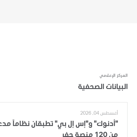
المركز الإعلامي
البيانات الصحفية
أغسطس 04, 2026
"أدنوك" و"إس إل بي" تطبقان نظاماً مدعوم
من 120 منصة حفر