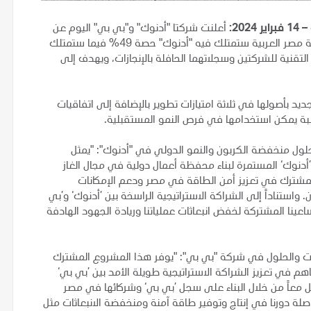
20:
أعلنت شركتا "أدنوك" و"بي بي" اليوم عن
اتفاقهما على تأسيس مشروع مشترك جديد للغاز في جمهورية مصر العربية ستمتلك فيه "أدنوك" حصة 49% فيما ستمتلك
درات التقنية للشركتين وسجلاتهما الحافلة بالإنجازات، ويهدف إلى
د بأصولها في ثلاثة امتيازات تطوير بالإضافة إلى اتفاقيات
 يمكن استخدامها في فرص النمو المستقبلية.
لحلول منخفضة الكربون والنمو الدولي في "أدنوك": "يمثل
أدنوك‘ المستمرة لبناء محفظة أعمال دولية في مجال الغاز
شترك في تعزيز أمن الطاقة في مصر ودعم الإمكانات
استناداً إلى الشراكة الاستراتيجية الراسخة بين ’أدنوك‘ و’بي
ا المشتركة لخفض انبعاثات عملياتنا وريادة الجهود الهادفة
شركات والحلول في شركة "بي بي": "يوفر هذا المشروع المشترك
م في تعزيز الشراكة الاستراتيجية طويلة الأمد بين ’بي بي‘
 معاً من خلال البناء على سجل ’بي بي‘ وشركائها في مصر
واصلة دورنا في إنتاج وتوفير طاقة آمنة ومنخفضة الانبعاثات مثل