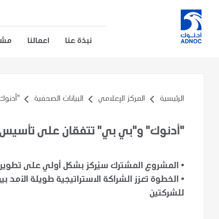
نبذة عنا
اعمالنا
مشار
الرئيسية
المركز الإعلامي
البيانات الصحفية
"أدنوك"
"أدنوك" و"بي بي" تتفقان على تأسيس
•
المشروع المشترك سيُركز بشكل أولي على تطوير 
•
الخطوة تعزز الشراكة الاستراتيجية طويلة الأمد ب
للشركتين