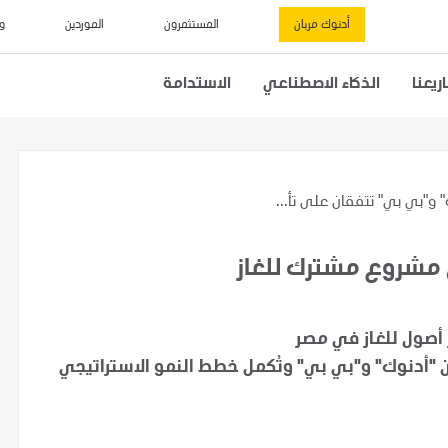
أدنوك مربان
المستثمرون
الموردين
و
يعنا
الذكاء الاصطناعي
الاستدامة
 و"بي بي" تتفقان على تأ...
 مشروع مشترك للغاز
أصول للغاز في مصر
ين "أدنوك" و"بي بي" وتُكمل خطط النمو الاستراتيجي