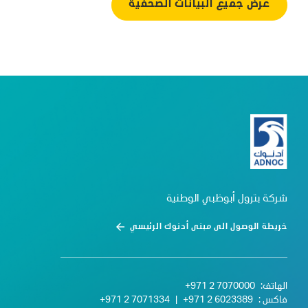
عرض جميع البيانات الصحفية
شركة بترول أبوظبي الوطنية
خريطة الوصول الى مبنى أدنوك الرئيسي
الهاتف:
+971 2 7070000
فاكس :
+971 2 6023389
|
+971 2 7071334