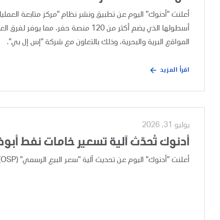
أسطولها الذي يضم أكثر من 120 منصة حفر،
المواقع البرية والبحرية، وذلك بالتعاون مع شركة "إس إل بي".
اقرأ المزيد
يوليو 31, 2026
أدنوك تُحدّث آلية تسعير خامات نفط أبو
أعلنت "أدنوك" اليوم عن تحديث آلية "سعر البيع الرسمي" (OSP) لخامات نفط أبوظبي، وذلك بعد إجراء مراجعة تجارية دورية.