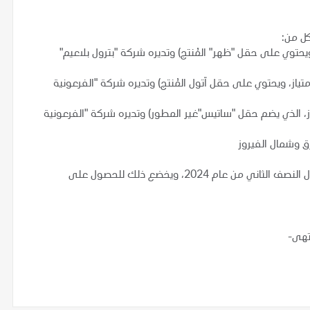
كل من:
حصة 10% في هذا الامتياز، ويحتوي على حقل "ظهر" المُنتج) وتديره شركة "بترول بلاعيم"
لك "بي بي" حصة 100% في هذا الامتياز، ويحتوي على حقل آتول المُنتج) وتديره شركة "الفرعونية
"بي بي" حصة 50% من هذا الامتياز، الذي يضم حقل "ساتيس"غير المطور) وتديره شركة "الفرعونية
 وشمال الفيروز
ومن المتوقع أن يكتمل تأسيس المشروع المشترك المدمج خلال النصف الثاني من عام 2024، ويخضع ذلك للحصول على
تهى-