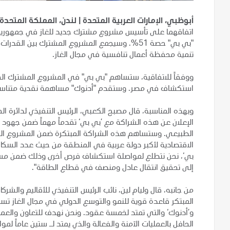
أبوظبي، الإمارات العربية المتحدة | لندن، المملكة المتحدة – 14 فبراير 24
"بي بي" حصة 51%. وسيجمع المشروع المشترك بين الق
تنمية محفظة أعمال تنافسية في مجال الغاز.
ووفقاً للاتفاقية، ستساهم "بي بي" في المشروع المشترك الجدي
استكشاف في مصر. وستقدم "أدنوك" مساهمة نقدية متناسبة
وبهذه المناسبة، قال مصبح الكعبي، الرئيس التنفيذي لدائرة ا
الإعلان عن هذه الشراكة مع ’بي بي‘ تقدماً مهماً ضمن جهود ’
الطبيعي. وستساهم هذه الشراكة المبتكرة ضمن المشروع الم
الاقتصادية لأكبر دولة عربية في المنطقة من حيث عدد السكان. و
بي‘، نحن نتطلع لمواصلة استكشاف فرص أخرى وذلك ضمن مساعين
إلى تحقيق انتقال عادل ومنصف في قطاع الطاقة".
من جانبه، قال وليام لين، نائب الرئيس التنفيذي للأقاليم وال
المبتكر قاعدة قوية للنمو والتوسع الدولي في مجال الغاز تساه
و’أدنوك‘ والتي تمتد لخمسة عقود. ونحن نهدف للتعاون والعمل
الحافل بالعمليات الآمنة والفعالة والذي يمتد لـ ستين عاماً لم