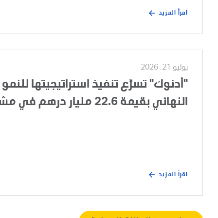
اقرأ المزيد
يوليو 21, 2026
"أدنوك" تسرِّع تنفيذ استراتيجيتها للنمو 
النهائي بقيمة 22.6 مليار درهم في مشروع تطوير الغطاء الغازي لحقل أم الشيف
اقرأ المزيد