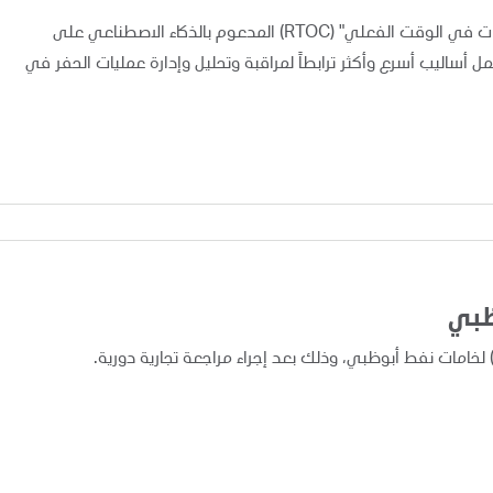
أعلنت "أدنوك" اليوم عن تطبيق ونشر نظام "مركز متابعة العمليات في الوقت الفعلي" (RTOC) المدعوم بالذكاء الاصطناعي على
 مما يوفر لفرق العمل أساليب أسرع وأكثر ترابطاً لمراقبة وتحليل وإدارة عمليات الحفر في
ظبي