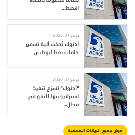
نظاماً مدعوماً بالذكاء
الاصط...
يوليو 31, 2026
أدنوك تُحدّث آلية تسعير
خامات نفط أبوظبي
يوليو 21, 2026
"أدنوك" تسرِّع تنفيذ
استراتيجيتها للنمو في
مجال...
عرض جميع البيانات الصحفية