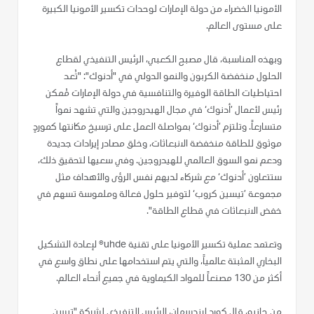
الأمونيا الخضراء من دولة الإمارات لوحدات تكسير الأمونيا الكبيرة
على مستوى العالم.
وبهذه المناسبة، قال مصبح الكعبي، الرئيس التنفيذي لقطاع
الحلول منخفضة الكربون والنمو الدولي في "أدنوك": "تُعد
احتياطيات الطاقة الوفيرة والتنافسية في دولة الإمارات مُمكن
رئيس لأعمال ’أدنوك‘ في مجال الهيدروجين والتي تشهد نمواً
متسارعاً. وتلتزم ’أدنوك‘ بمواصلة العمل على ترسيخ مكانتها كموردٍ
موثوق للطاقة منخفضة الانبعاثات، وخلق مصادر إيرادات جديدة
ودعم نمو السوق العالمي للهيدروجين. وفي سعيها لتحقيق ذلك،
ستتعاون ’أدنوك‘ مع شركاء لديهم نفس الرؤى والأهداف مثل
مجموعة ’تيسين كروب‘ لتوفير حلول فعالة وملموسة تسهم في
خفض الانبعاثات في قطاع الطاقة".
وتعتمد عملية تكسير الأمونيا على تقنية uhde® لإعادة التشكيل
البخاري المثبتة عالمياً، والتي يتم استخدامها على نطاق واسع في
أكثر من 130 مصنعاً للمواد الكيماوية في جميع أنحاء العالم.
من جانبه، قال كورد لاندسمان، الرئيس التنفيذي لشركة "تيسن