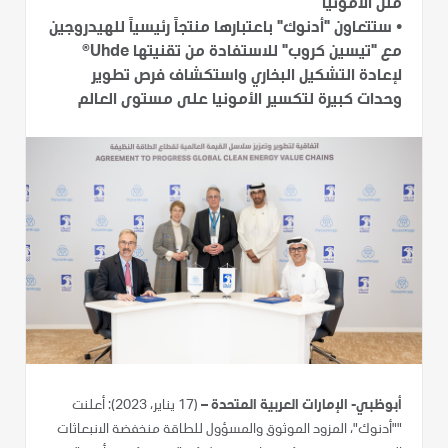
مثل الأمونيا
•
ستتعاون "أدنوك" باعتبارها منتجاً رئيسياً للهيدروجين
مع "تيسين كروب" للاستفادة من تقنيتها Uhde®
لإعادة التشكيل البخاري واستكشاف فرص تطوير
وحدات كبيرة لتكسير الأمونيا على مستوى العالم
أبوظبي- الإمارات العربية المتحدة –
(17 يناير، 2023): أعلنت
""أدنوك"، المزود الموثوق والمسؤول للطاقة منخفضة الانبعاثات