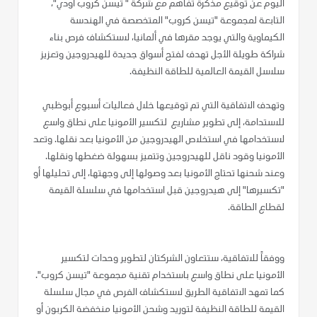
اليوم عن توقيع مذكرة تفاهم مع شركة " تيسن كروب أودي"،
التابعة لمجموعة "تيسن كروب" المتخصصة في الهندسة
الكيماوية والتي يوجد مقرها في ألمانيا، لاستكشاف فرص بناء
شراكة طويلة الأجل تهدف لفتح أسواق جديدة للهيدروجين وتعزيز
سلاسل القيمة العالمية للطاقة النظيفة.
وتهدف الاتفاقية التي تم توقيعها خلال فعاليات أسبوع أبوظبي
للاستدامة، إلى تطوير مشاريع لتكسير الأمونيا على نطاق واسع
لاستخدامها في استخلاص الهيدروجين من الأمونيا بعد نقلها. وتعد
الأمونيا وقود ناقل للهيدروجين وتتميز بسهولة ضغطها ونقلها.
وعند شحنها تحتاج الأمونيا بعد وصولها إلى وجهتها، إلى تحليلها أو
"تكسيرها" إلى هيدروجين قبل استخدامها في سلسلة القيمة
لقطاع الطاقة.
ووفقاً للاتفاقية، ستتعاون الشركتان لتطوير وحدات لتكسير
الأمونيا على نطاق واسع باستخدام تقنية مجموعة "تيسن كروب".
كما تمهد الاتفاقية الطريق لاستكشاف الفرص في مجال سلسلة
القيمة للطاقة النظيفة لتوريد وشحن الأمونيا منخفضة الكربون أو