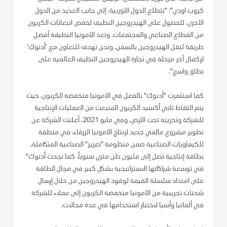
كروب اودي": "تتطلع الدول الأوربية، إلى جانب العديد من الدول
الأخرى، للحصول على الهيدروجين النظيف لخفض انبعاثات الكربون
من القطاع الصناعي والمجتمعات. وتعد الأمونيا النظيفة أفضل
طريقة لنقل الهيدروجين بالسفن، ونحن نهدف للتعاون مع ’أدنوك‘
لإكمال آخر مرحلة في تجارة الهيدروجين النظيف العالمية على
نطاق واسع".
كما استثمرت "أدنوك" بالفعل في الأمونيا منخفضة الكربون، حيث
يتم التقاط ثاني أكسيد الكربون المنبعث من العمليات الإنتاجية
للشركة وتخزينه تحت الأرض. وفي مايو 2021، أعلنت الشركة عن
تطوير مشروع عالمي جديد لإنتاج الأمونيا الزرقاء، في منطقة
للكيماويات الصناعية ضمن منظومة "تعزيز" الصناعية المتكاملة،
بطاقة إنتاجية تصل إلى مليون طن متري سنوياً. كما نجحت أدنوك"
في توسعة شراكاتها الاستراتيجية بشكل كبير في مجال الطاقة
على امتداد سلسلة القيمة لوقود الهيدروجين من خلال إرسال
شحنات تجريبية من الأمونيا منخفضة الكربون إلى عملاء للشركة
في ألمانيا وآسيا لاختبار استخدامها في عدة مجالات.