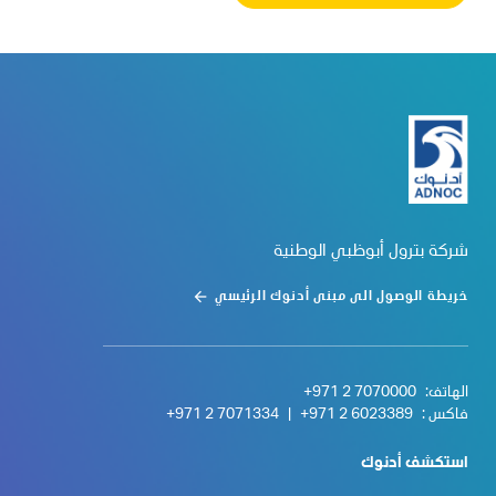
شركة بترول أبوظبي الوطنية
خريطة الوصول الى مبنى أدنوك الرئيسي
الهاتف:
+971 2 7070000
فاكس :
+971 2 6023389
|
+971 2 7071334
استكشف أدنوك