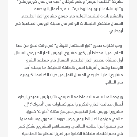
ـشركة "تكنيب إنيرجيز" ويضم شركتي "جيه جي سي كوربوريشن"
و"الإنشاءات البترولية الوطنية"، لتنفيذ أعمال الهندسة
والمشتريات والتشييد الأولية في موقع مشروع الغاز الطبيعي
المسال منخفض الانبعاثات الواقع في مدينة الرويس الصناعية في
أبوظبي.
ومع اقتراب صدور "قرار الاستثمار النهائي" في وقت لاحق من هذا
العام، من المخطط أن يكون مشروع الرويس للغاز الطبيعي المسال
أول منشأة لتصدير الغاز الطبيعي المسال في منطقة الشرق
الأوسط وشمال أفريقيا تعمل بالطاقة النظيفة، ما يجعله أحد
مشاريع الغاز الطبيعي المسال الأقل من حيث الكثافة الكربونية
في العالم.
وبهذه المناسبة، قالت فاطمة النعيمي، نائب رئيس تنفيذي لإدارة
أعمال معالجة الغاز والتكرير والبتروكيماوات في "أدنوك": "إن
مشروع الرويس للغاز الطبيعي سيرسخ مكانة ’أدنوك‘ كمورّد
عالمي موثوق للغاز الطبيعي ويعزز دورها المحوري ومساهمتها
في تحقيق أمن الطاقة العالمي. وسيساهم المشروع بشكل كبير
في دعم اقتصاد منطقة الظفرة عبر تعزيز المنظومة الصناعية