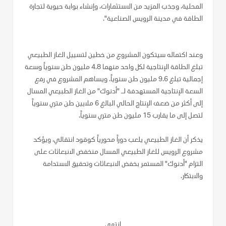
المحلية، وجذب المزيد من الاستثمارات، وإنشاء بوابة حيوية لتجارة
الطاقة في مدينة الرويس الصناعية".
وعند اكتماله سيتكون المشروع من خطين لتسييل الغاز الطبيعي
تبلغ الطاقة الإنتاجية لكل واحد منهما 4.8 مليون طن سنوياً وسعة
إجمالية تبلغ 9.6 مليون طن سنوياً. ويساهم المشروع في رفع
السعة الإنتاجية المستهدفة لـ "أدنوك" من الغاز الطبيعي المسال
إلى أكثر من ضعف الإنتاج الحالي البالغ 6 ملايين طن متري سنوياً
لتصل إلى ما يقارب 15 مليون طن متري سنوياً.
يذكر أن الغاز الطبيعي يلعب دوراً محورياً كوقود انتقالي، ويؤكد
مشروع الرويس للغاز الطبيعي المسال منخفض الانبعاثات على
التزام "أدنوك" المستمر بخفض الانبعاثات وتحقيق الاستدامة
والابتكار.
انتهى