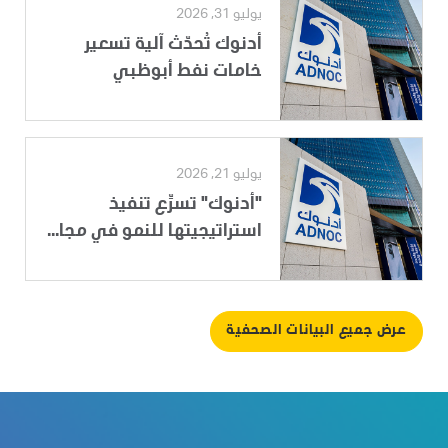
يوليو 31, 2026
أدنوك تُحدّث آلية تسعير
خامات نفط أبوظبي
يوليو 21, 2026
"أدنوك" تسرِّع تنفيذ
استراتيجيتها للنمو في مجا...
عرض جميع البيانات الصحفية