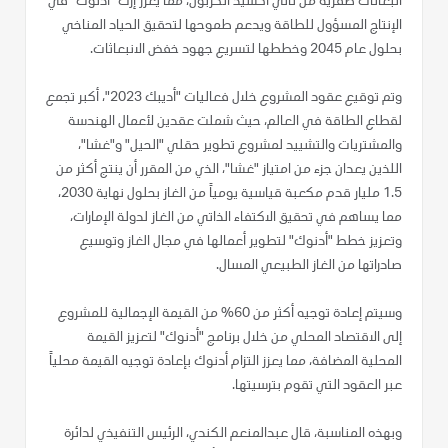
انبعاثات صفرية من ثاني أكسيد الكربون، مما يعزز إرث "أدنوك" في
الإنتاج المسؤول للطاقة ويدعم طموحها لتحقيق الحياد المناخي
بحلول عام 2045 وخططها لتسريع جهود خفض الانبعاثات.
وتم توقيع عقود المشروع خلال فعاليات "أديبك 2023"، أكبر تجمع
لقطاع الطاقة في العالم، حيث شملت عقدين لأعمال الهندسة
والمشتريات والتشييد لمشروع تطوير حقلي "الحيل" و"غشا"،
اللذين يعدان جزء من امتياز "غشا"، الذي من المقرر أن ينتج أكثر من
1.5 مليار قدم مكعبة قياسية يومياً من الغاز بحلول نهاية 2030،
مما يساهم في تحقيق الاكتفاء الذاتي من الغاز لدولة الإمارات،
وتعزيز خطط "أدنوك" لتطوير أعمالها في مجال الغاز وتوسيع
صادراتها من الغاز الطبيعي المسال.
وسيتم إعادة توجيه أكثر من 60% من القيمة الإجمالية للمشروع
إلى الاقتصاد المحلي من خلال برنامج "أدنوك" لتعزيز القيمة
المحلية المضافة، مما يعزز التزام أدنوك بإعادة توجيه القيمة محلياً
عبر العقود التي تقوم بترسيتها.
وبهذه المناسبة، قال عبدالمنعم الكندي، الرئيس التنفيذي لدائرة