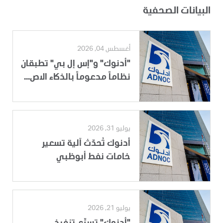
البيانات الصحفية
أغسطس 04, 2026
"أدنوك" و"إس إل بي" تطبقان
نظاماً مدعوماً بالذكاء الاص...
يوليو 31, 2026
أدنوك تُحدّث آلية تسعير
خامات نفط أبوظبي
يوليو 21, 2026