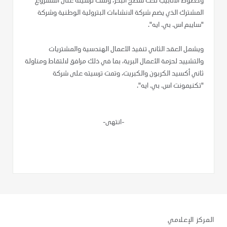
وخطوط الأنابيب تحت سطح البحر، وتمت ترسيته على المشروع
المشترك الذي يضم شركة الانشاءات البترولية الوطنية وشركة
"سايبم اس. بي. ايه".
ويشمل العقد الثاني تنفيذ الأعمال الهندسية والمشتريات
والتشييد لحزمة الأعمال البرية، بما في ذلك مرافق لالتقاط ومناولة
ثاني أكسيد الكربون والكبريت، وتمت ترسيته على شركة
"تكنيمونت اس. بي. ايه".
-انتهى-
المركز الإعلامي