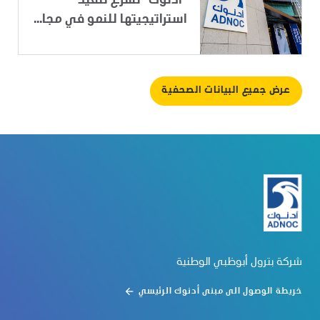
"أدنوك" تسرِّع تنفيذ
استراتيجيتها للنمو في مجا...
عرض جميع البيانات الصحفية
شركة بترول أبوظبي الوطنية
خريطة الوصول الى مبنى أدنوك الرئيسي