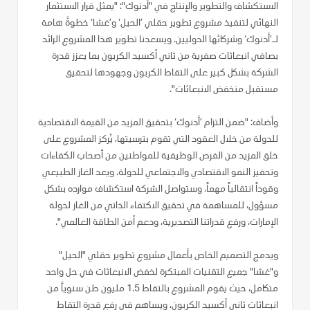
الاستكشاف والتطوير والإنتاج في "أدنوك": "يمثل قرار الاستثمار
النهائي لتنفيذ مشروع تطوير حقلي ’الحيل‘ و’غشا‘ خطوةً هامة
لـ’أدنوك‘ وشركائها الدوليين. ويسعدنا تطوير هذا المشروع الرائد
بصافي انبعاثات صفرية من ثاني أكسيد الكربون بما يعزز قدرة
الشركة بشكل كبير على التقاط الكربون وجهودها لتحقيق
مستقبل منخفض الانبعاثات".
وأضاف: "ضمن التزام ’أدنوك‘ بتحقيق المزيد من القيمة الاقتصادية
للدولة من خلال العقود التي تقوم بترسيتها، يُركز المشروع على
خلق المزيد من الفرص الوظيفية للمواطنين من أصحاب الكفاءات
وتحفيز النمو الاقتصادي والاجتماعي للدولة. ويعد الغاز الطبيعي
وقوداً انتقالياً مهماً، وستواصل الشركة استكشاف موارده بشكل
مسؤول، للمساهمة في تحقيق الاكتفاء الذاتي من الغاز لدولة
الإمارات، ورفع قدراتنا التصديرية، ودعم أمن الطاقة العالمي".
ويدمج التصميم الخاص بأعمال مشروع تطوير حقلي "الحيل"
و"غشا" جميع التقنيات المبتكرة لخفض الانبعاثات في حل واحد
متكامل، حيث يقوم المشروع بالتقاط 1.5 مليون طن سنوياً من
انبعاثات ثاني أكسيد الكربون، ويساهم في رفع قدرة التقاط