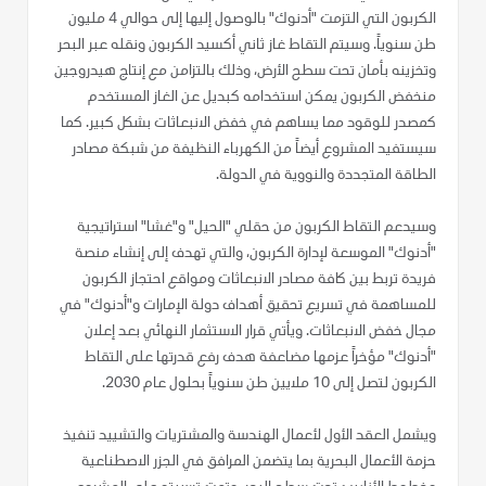
الكربون التي التزمت "أدنوك" بالوصول إليها إلى حوالي 4 مليون
طن سنوياً. وسيتم التقاط غاز ثاني أكسيد الكربون ونقله عبر البحر
وتخزينه بأمان تحت سطح الأرض، وذلك بالتزامن مع إنتاج هيدروجين
منخفض الكربون يمكن استخدامه كبديل عن الغاز المستخدم
كمصدر للوقود مما يساهم في خفض الانبعاثات بشكل كبير. كما
سيستفيد المشروع أيضاً من الكهرباء النظيفة من شبكة مصادر
الطاقة المتجددة والنووية في الدولة.
وسيدعم التقاط الكربون من حقلي "الحيل" و"غشا" استراتيجية
"أدنوك" الموسعة لإدارة الكربون، والتي تهدف إلى إنشاء منصة
فريدة تربط بين كافة مصادر الانبعاثات ومواقع احتجاز الكربون
للمساهمة في تسريع تحقيق أهداف دولة الإمارات و"أدنوك" في
مجال خفض الانبعاثات. ويأتي قرار الاستثمار النهائي بعد إعلان
"أدنوك" مؤخراً عزمها مضاعفة هدف رفع قدرتها على التقاط
الكربون لتصل إلى 10 ملايين طن سنوياً بحلول عام 2030.
ويشمل العقد الأول لأعمال الهندسة والمشتريات والتشييد تنفيذ
حزمة الأعمال البحرية بما يتضمن المرافق في الجزر الاصطناعية