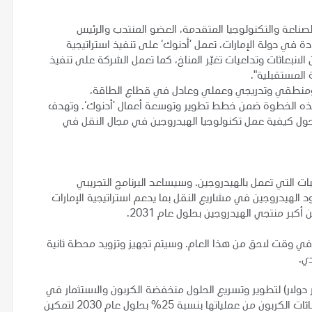
الصناعة والتكنولوجيا المتقدمة، العضو المنتدب والرئيس
دة في دولة الإمارات، تعمل ’أدنوك‘ على تنفيذ استراتيجية
انبعاثات وتداعيات تغيّر المناخ، كما تعمل الشركة على تنفيذ
 المستقبلية".
ل ومنطقي وتدريجي وعملي وعادل في قطاع الطاقة،
هذه الخطوة ضمن خطط تطوير وتوسعة أعمال ’أدنوك‘. وتهدف
 حول كيفية عمل تكنولوجيا الهيدروجين في مجال النقل في
ات التي تعمل بالهيدروجين. وسيساعد البرنامج التجريبي
 الهيدروجين في مشاريع النقل بما يدعم استراتيجية الإمارات
بر منتجي الهيدروجين بحلول عام 2031.
في وقت لاحق من هذا العام. وسيتم تجهيز وتزويد محطة ثانية
دي.
 أن "أدنوك" كانت قد خصصت 55 مليار درهم (15 مليار دولار) لتطوير وتسريع الحلول منخفضة الكربون والاستثمار في
الطاقات الجديدة وتقنيات الحد من الانبعاثات لخفض كثافة انبعاثات الكربون من عملياتها بنسبة 25% بحلول عام 2030 لتمكين