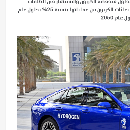
 وتسريع الحلول منخفضة الكربون والاستثمار في الطاقات
الجديدة وتقنيات الحد من الانبعاثات لخفض كثافة انبعاثات الكربون من عملياتها بنسبة 25% بحلول عام