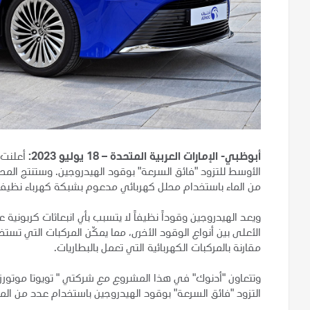
أبوظبي- الإمارات العربية المتحدة – 18 يوليو 2023:
أعلنت 
الأوسط للتزود "فائق السرعة" بوقود الهيدروجين. وستنتج الم
من الماء باستخدام محلل كهربائي مدعوم بشبكة كهرباء نظيفة
ويعد الهيدروجين وقوداً نظيفاً لا يتسبب بأي انبعاثات كربونية
الأعلى بين أنواع الوقود الأخرى، مما يمكّن المركبات التي تس
مقارنة بالمركبات الكهربائية التي تعمل بالبطاريات.
وتتعاون "أدنوك" في هذا المشروع مع شركتي " تويوتا موتورز ك
التزود "فائق السرعة" بوقود الهيدروجين باستخدام عدد من الم