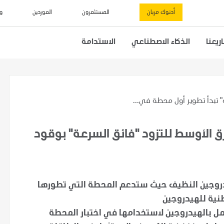
أدنوك مربان
المستثمرون
الموردين
و
يعنا
الذكاء الاصطناعي
الاستدامة
" تبدأ تطوير أول محطة في...
ق الأوسط للتزود "فائق السرعة" بوقود
هيدروجين النظيف حيث ستدعم المحطة التي تطورها
طنية للهيدروجين
مل بالهيدروجين لاستخدامها في اختبار المحطة