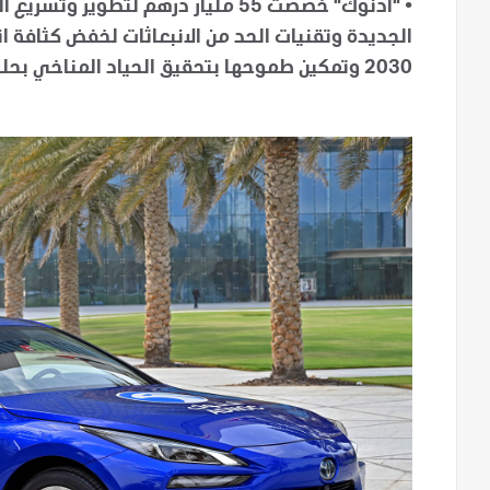
•
"أدنوك" خصصت 55 مليار درهم لتطوير
2030 وتمكين طموحها بتحقيق الحياد المناخي بحلول عام 2050