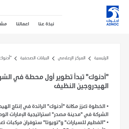
نبذة عنا
اعمالنا
مشار
الرئيسية
المركز الإعلامي
البيانات الصحفية
"أدنوك
"أدنوك" تبدأ تطوير أول محطة في الشر
الهيدروجين النظيف
•
الخطوة تعزز مكانة "أدنوك" الرائدة في إنتاج ال
الشركة في "مدينة مصدر" استراتيجية الإمارات الو
•
"الفطيم للسيارات" و"تويوتا" ستوفران مركبات تع