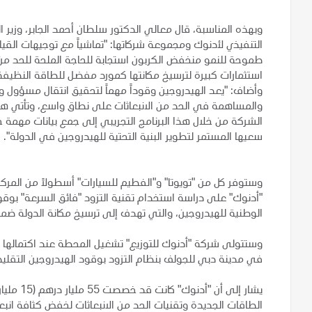
وبهذه المناسبة، قال معالي الدكتور سلطان أحمد الجابر، وزير 
التنفيذي لأدنوك ومجموعة شركاتها: "تماشياً مع توجيهات القيا
طموحة للنمو منخفض الكربون استجابة للحاجة الملحة للحد من ال
استثمارات كبيرة لترسيخ مكانتها كمورد مفضل للطاقة النظيفة
وأضاف: "يعد الهيدروجين وقوداً مهماً لتحقيق انتقال مسؤو
والمساهمة في الحد من الانبعاثات على نطاق واسع، وتأتي 
الشركة من خلال هذا البرنامج التجريبي إلى جمع بيانات مهمة
سعيها المستمر لتطوير البنية التحتية للهيدروجين في الدولة".
وستوفر كل من "تويوتا" و"الفطيم للسيارات" أسطولاً من المركب
"أدنوك" على دراسة استخدام تقنية التزود "فائق السرعة" بوقود
الوطنية للهيدروجين، والتي تهدف إلى ترسيخ مكانة الدولة ضمن أك
وستتولى شركة "أدنوك للتوزيع" تشغيل المحطة عند اكتمالها 
في مدينة دبي للجولف بنظام التزود بوقود الهيدروجين التقلي
يشار إلى