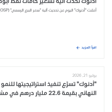
أدنوك تُحدّث آلية تسعير خامات نفط أبو
أعلنت "أدنوك" اليوم عن تحديث آلية "سعر البيع الرسمي" (OSP) لخامات نفط أبوظبي، وذلك بعد إجراء مراجعة تجارية دورية.
اقرأ المزيد
يوليو 21, 2026
"أدنوك" تسرِّع تنفيذ استراتيجيتها للنمو 
النهائي بقيمة 22.6 مليار درهم في مشروع تطوير الغطاء الغازي لحقل أم الشيف